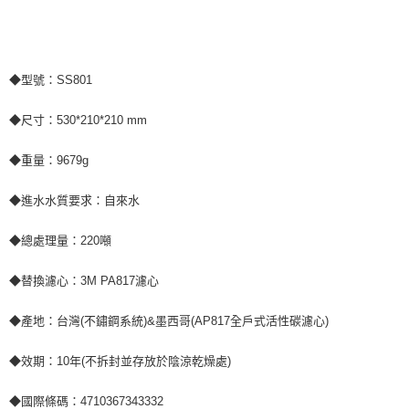
◆型號：SS801
◆尺寸：530*210*210 mm
◆重量：9679g
◆進水水質要求：自來水
◆總處理量：220噸
◆替換濾心：3M PA817濾心
◆產地：台灣(不鏽鋼系統)&墨西哥(AP817全戶式活性碳濾心)
◆效期：10年(不拆封並存放於陰涼乾燥處)
◆國際條碼：4710367343332