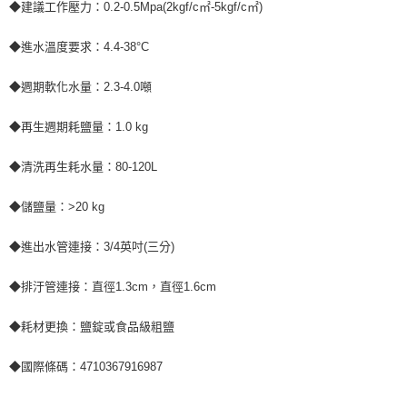
◆建議工作壓力：0.2-0.5Mpa(2kgf/c㎡-5kgf/c㎡)
◆進水溫度要求：4.4-38°C
◆週期軟化水量：2.3-4.0噸
◆再生週期耗鹽量：1.0 kg
◆清洗再生耗水量：80-120L
◆儲鹽量：>20 kg
◆進出水管連接：3/4英吋(三分)
◆排汙管連接：直徑1.3cm，直徑1.6cm
◆耗材更換：鹽錠或食品級粗鹽
◆國際條碼：4710367916987