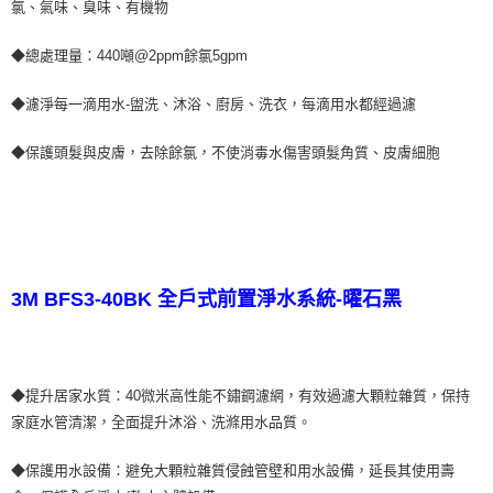
氯、氣味、臭味、有機物
◆總處理量：440噸@2ppm餘氯5gpm
◆濾淨每一滴用水-盥洗、沐浴、廚房、洗衣，每滴用水都經過濾
◆保護頭髮與皮膚，去除餘氯，不使消毒水傷害頭髮角質、皮膚細胞
3M BFS3-40BK 全戶式前置淨水系統-曜石黑
◆提升居家水質：40微米高性能不鏽鋼濾網，有效過濾大顆粒雜質，保持
家庭水管清潔，全面提升沐浴、洗滌用水品質。
◆保護用水設備：避免大顆粒雜質侵蝕管壁和用水設備，延長其使用壽