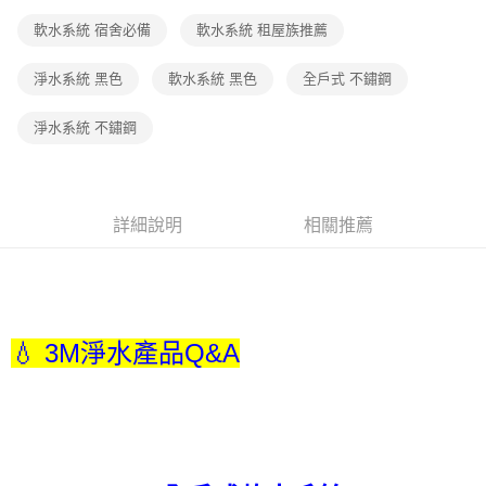
３．收到繳費通知簡訊後14天內，點擊此簡訊中的連結，可透過四大超商／
軟水系統 宿舍必備
軟水系統 租屋族推薦
ATM／網路銀行／等多元方式進行付款，方視為交易完成。
※ 請注意：結帳手續完成當下不需立刻繳費，但若您需要取消訂單，請聯絡
購買商品的店家。未經商家同意取消之訂單仍視為有效，需透過AFTEE先享
淨水系統 黑色
軟水系統 黑色
全戶式 不鏽鋼
後付繳納相關費用。
※ 交易是否成功請以「AFTEE先享後付 」之結帳頁面顯示為準，若有關於
淨水系統 不鏽鋼
是否繳費成功／繳費後需取消欲退款等相關疑問，請聯繫「AFTEE先享後付
客戶支援中心」
https://netprotections.freshdesk.com/support/home
【注意事項】
１．透過由恩沛科技股份有限公司提供之「AFTEE先享後付」服務完成之交
詳細說明
相關推薦
易，需依本服務之必要範圍內提供個人資料，並將交易相關給付款項請求債
權轉讓予恩沛科技股份有限公司。
２．關於個人資料處理事宜，請瀏覽以下網址：
https://aftee.tw/terms/#terms3
３．未成年的使用者請事先徵得法定代理人或監護人之同意方可使用
「AFTEE先享後付」，若未經同意申辦者引起之損失，本公司不負相關責
💧 3M淨水產品Q&A
任。
４．使用「AFTEE先享後付」時，將依據個別帳號之用戶狀況，依本公司即
時審查核予不同之上限額度；若仍有額度不足之情形，本公司將視審查結果
請求用戶進行身份認證。
５．嚴禁一人註冊多個帳號或使用他人資訊註冊。若發現惡意使用之情形，
恩沛科技股份有限公司將有權停止該用戶之使用額度並採取法律行動。