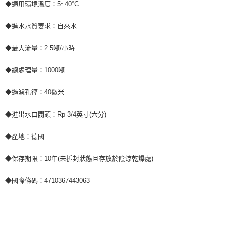
◆適用環境溫度：5~40°C
◆進水水質要求：自來水
◆最大流量：2.5噸/小時
◆總處理量：1000噸
◆過濾孔徑：40微米
◆進出水口閥頭：Rp 3/4英寸(六分)
◆產地：德國
◆保存期限：10年(未拆封狀態且存放於陰涼乾燥處)
◆國際條碼：4710367443063