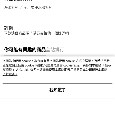
淨水系列
全戶式淨水器系列
評價
喜歡這個商品嗎？購買後給他一個好評吧
你可能有興趣的商品
全站排行
本網站中使用 cookie，欲查詢有關本網站使用 cookie 方式之詳情，及若您不希
望在電腦上使用 cookie 時應如何變更電腦的 cookie 設定，請參閱本網站「
隱私
權條款
」之 Cookie 聲明。您繼續使用本網站即表示您同意本公司得按本網站使
用條款之 Cookie 聲明使用 cookie。
了解更多 >
我知道了
3M SFT-150 全戶式軟
3M SFT-100 全戶式軟
3M SFT-150 
水系統+3M SS802 全
水系統+3M BFS3-
水系統+3M BFS3
戶式不鏽鋼淨水系統
40BK 全戶式前置淨水
40BK 全戶式前
NT$104,700
NT$64,900
NT$74,900