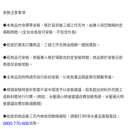
安裝注意事項
◆本商品內含標準安裝，將於貨到後三個工作天內，由專人與您聯絡約定
場勘時間。(全台本島皆可安裝，不包含外島)
◆若是於週末訂購商品，三個工作天將由隔週一開始算起。
◆若商品可安裝，原廠專人將於場勘完約定安裝時間；商品將於安裝日前
寄達至安裝地點。
◆主商品到府時請勿自行拆封安裝，以免有產品瑕疵責任歸屬爭議。
◆現場安裝時會針對客戶家中環境予以安裝建議，若有超出材料外的施工
或耗材需另行付費。(例如：水壓過小時會建議自費加裝馬達、水壓過大時
會建議自費加裝減壓閥)
◆如收到商品後三天內無收到聯絡通知，請撥打3M淨水產品客服電話：
0800-770-606
洽詢。