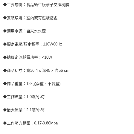
◆主要成份：食品衛生級離子交換樹脂
◆安裝環境：室內或有遮蔽物處
◆適用水源：自來水水源
◆額定電壓/額定頻率：110V/60Hz
◆總額定消耗電功率：<10W
◆商品尺寸：寬36.4 x 深45 x 高56 cm
◆商品重量：18kg(淨重，不含鹽)
◆工作流量：1.0噸/小時
◆最大流量：2.1噸/小時
◆工作壓力範圍：0.17-0.86Mpa