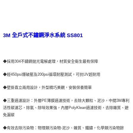
3M 全戶式不鏽鋼淨水系統 SS801
◆採用304不鏽鋼拋光電解處理，材質安全衛生最有保障
◆經450psi爆破壓及200psi循環耐壓測試，可抗UV超耐用
◆壁掛直立兩用設計，外型精巧美觀，安裝保養簡單
◆三重過濾設計：外層PE薄膜過濾技術，去除大顆粒、泥沙，中間3M專利
活性碳濾芯，除氯、除味效果強，內層PolyKlean過濾技術，去除雜質、避
免漏碳
◆有效去除污染物：物理類污染物-泥沙、雜質、鐵鏽，化學類污染物餘