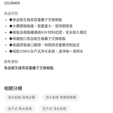
10138455
3 期 0 利率 每期
NT$29,566
21家銀行
商品特色
合作金庫商業銀行
第一商業銀行
LINE Pay
◆食品衛生級高容量離子交換樹脂
華南商業銀行
彰化商業銀行
◆大體積樹脂罐，裝載量大，使用期間長
Apple Pay
上海商業儲蓄銀行
台北富邦商業銀行
國泰世華商業銀行
兆豐國際商業銀行
◆樹脂及樹脂罐通過NSF材料認證，安全耐久穩定
街口支付
臺灣中小企業銀行
台中商業銀行
◆英國進口食品衛生級離子交換樹脂
匯豐（台灣）商業銀行
華泰商業銀行
◆美國原裝進口閥頭，時間與流量雙控制設定
悠遊付
聯邦商業銀行
遠東國際商業銀行
◆搭配SS801全戶式淨水系統，濾淨每一滴用水
元大商業銀行
永豐商業銀行
AFTEE先享後付
玉山商業銀行
星展（台灣）商業銀行
相關說明
銷售重點
台新國際商業銀行
中國信託商業銀行
【關於「AFTEE先享後付」】
食品衛生級高容量離子交換樹脂
台灣樂天信用卡公司
ATM付款
AFTEE先享後付是「在收到商品之後才付款」的支付方式。 讓您購物簡單
便利好安心！
１．簡單：不需註冊會員、不需綁卡、不需儲值。
運送方式
２．便利：只要手機號碼，簡訊認證，即可結帳。
相關分類
３．安心：先確認商品／服務後，再付款。
宅配
淨水系統 宿舍必備
淨水系統 租屋族推薦
每筆NT$70，滿NT$599(含以上)免運費
【「AFTEE先享後付」結帳流程】
１．於結帳方式選擇「AFTEE先享後付」後，將跳轉至「AFTEE先享後付」
結帳頁面，進行簡訊認證並確認金額後，即可完成結帳。
全戶式 軟水系統
全戶式 淨水系統
２．訂單成立數日內，您將收到繳費通知簡訊。