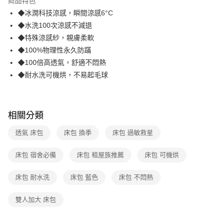
商品特色
合作金庫商業銀行
第一商業銀行
LINE Pay
◆冰潤科技涼感，瞬間涼感6°C
華南商業銀行
彰化商業銀行
◆水洗100次涼感不減退
Apple Pay
上海商業儲蓄銀行
台北富邦商業銀行
國泰世華商業銀行
兆豐國際商業銀行
◆特殊涼感紗，親膚柔軟
街口支付
臺灣中小企業銀行
台中商業銀行
◆100%物理性永久防蹣
匯豐（台灣）商業銀行
華泰商業銀行
◆100倍高透氣，舒適不悶熱
悠遊付
聯邦商業銀行
遠東國際商業銀行
◆耐水洗可機烘，不易起毛球
元大商業銀行
永豐商業銀行
AFTEE先享後付
玉山商業銀行
星展（台灣）商業銀行
相關說明
台新國際商業銀行
中國信託商業銀行
【關於「AFTEE先享後付」】
台灣樂天信用卡公司
ATM付款
相關分類
AFTEE先享後付是「在收到商品之後才付款」的支付方式。 讓您購物簡單
便利好安心！
１．簡單：不需註冊會員、不需綁卡、不需儲值。
透氣 床包
床包 換季
床包 過敏救星
運送方式
２．便利：只要手機號碼，簡訊認證，即可結帳。
３．安心：先確認商品／服務後，再付款。
宅配
床包 宿舍必備
床包 租屋族推薦
床包 可機烘
每筆NT$70，滿NT$599(含以上)免運費
【「AFTEE先享後付」結帳流程】
１．於結帳方式選擇「AFTEE先享後付」後，將跳轉至「AFTEE先享後付」
床包 耐水洗
床包 藍色
床包 不悶熱
結帳頁面，進行簡訊認證並確認金額後，即可完成結帳。
２．訂單成立數日內，您將收到繳費通知簡訊。
雙人加大 床包
３．收到繳費通知簡訊後14天內，點擊此簡訊中的連結，可透過四大超商／
ATM／網路銀行／等多元方式進行付款，方視為交易完成。
※ 請注意：結帳手續完成當下不需立刻繳費，但若您需要取消訂單，請聯絡