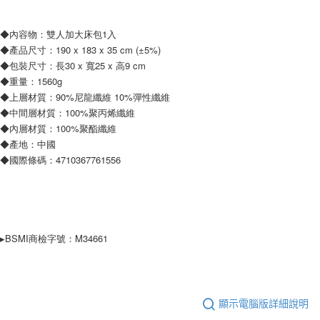
◆內容物：雙人加大床包1入
◆產品尺寸：190 x 183 x 35 cm (±5%)
◆包裝尺寸：長30 x 寬25 x 高9 cm
◆重量：1560g
◆上層材質：90%尼龍纖維 10%彈性纖維
◆中間層材質：100%聚丙烯纖維
◆內層材質：100%聚酯纖維
◆產地：中國
◆國際條碼：4710367761556
▸BSMI商檢字號：M34661
顯示電腦版詳細說明