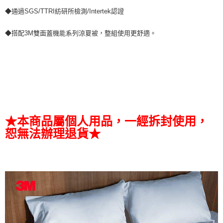
◆通過SGS/TTRI紡研所檢測/Intertek認證
◆搭配3M雙面蓋機能系列涼夏被，整組使用更舒適。
★本商品屬個人用品，一經拆封使用，
恕無法辦理退貨★