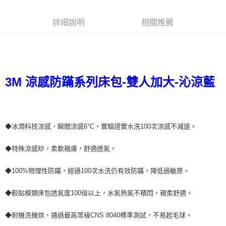
購買商品的店家。未經商家同意取消之訂單仍視為有效，需透過AFTEE先享
後付繳納相關費用。
詳細說明
相關推薦
※ 交易是否成功請以「AFTEE先享後付 」之結帳頁面顯示為準，若有關於
是否繳費成功／繳費後需取消欲退款等相關疑問，請聯繫「AFTEE先享後付
客戶支援中心」
https://netprotections.freshdesk.com/support/home
【注意事項】
１．透過由恩沛科技股份有限公司提供之「AFTEE先享後付」服務完成之交
3M 涼感防蹣系列床包-雙人加大-沁涼藍
易，需依本服務之必要範圍內提供個人資料，並將交易相關給付款項請求債
權轉讓予恩沛科技股份有限公司。
２．關於個人資料處理事宜，請瀏覽以下網址：
https://aftee.tw/terms/#terms3
３．未成年的使用者請事先徵得法定代理人或監護人之同意方可使用
◆冰潤科技涼感，瞬間涼感6°C，實驗證實水洗100次涼感不減退。
「AFTEE先享後付」，若未經同意申辦者引起之損失，本公司不負相關責
任。
４．使用「AFTEE先享後付」時，將依據個別帳號之用戶狀況，依本公司即
◆特殊涼感紗，柔軟親膚，舒適透氣。
時審查核予不同之上限額度；若仍有額度不足之情形，本公司將視審查結果
請求用戶進行身份認證。
◆100%物理性防蹣，經過100次水洗仍有效防蹣，降低過敏原。
５．嚴禁一人註冊多個帳號或使用他人資訊註冊。若發現惡意使用之情形，
恩沛科技股份有限公司將有權停止該用戶之使用額度並採取法律行動。
◆較貼模類床包透氣度100倍以上，水氣熱氣不積悶，親柔舒適。
◆耐機洗機烘，通過最高等級CNS 8040標準測試，不易起毛球。