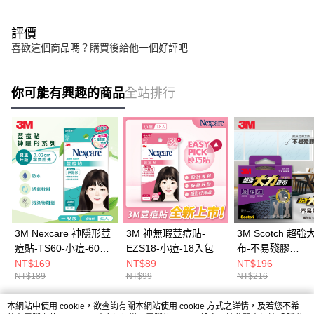
評價
喜歡這個商品嗎？購買後給他一個好評吧
你可能有興趣的商品
全站排行
3M Nexcare 神隱形荳
3M 神無瑕荳痘貼-
3M Scotch 超
痘貼-TS60-小痘-60片
EZS18-小痘-18入包
布-不易殘膠
包
款-48MMx6M
NT$169
NT$89
NT$196
NT$189
NT$99
NT$216
本網站中使用 cookie，欲查詢有關本網站使用 cookie 方式之詳情，及若您不希