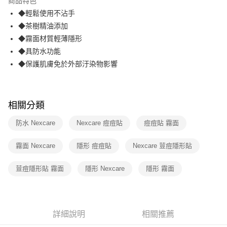
商品特色
合作金庫商業銀行
第一商業銀行
超商取貨付款
◆輕鬆使用不沾手
華南商業銀行
彰化商業銀行
◆茶樹精油添加
LINE Pay
上海商業儲蓄銀行
台北富邦商業銀行
國泰世華商業銀行
兆豐國際商業銀行
◆霧面材質輕薄隱形
Apple Pay
臺灣中小企業銀行
台中商業銀行
◆具防水功能
匯豐（台灣）商業銀行
華泰商業銀行
◆保護肌膚免於外部汙染物影響
街口支付
聯邦商業銀行
遠東國際商業銀行
元大商業銀行
永豐商業銀行
悠遊付
玉山商業銀行
星展（台灣）商業銀行
台新國際商業銀行
中國信託商業銀行
Google Pay
相關分類
台灣樂天信用卡公司
AFTEE先享後付
防水 Nexcare
Nexcare 痘痘貼
痘痘貼 霧面
相關說明
【關於「AFTEE先享後付」】
霧面 Nexcare
隱形 痘痘貼
Nexcare 荳痘隱形貼
ATM付款
AFTEE先享後付是「在收到商品之後才付款」的支付方式。 讓您購物簡單
便利好安心！
荳痘隱形貼 霧面
隱形 Nexcare
隱形 霧面
１．簡單：不需註冊會員、不需綁卡、不需儲值。
運送方式
２．便利：只要手機號碼，簡訊認證，即可結帳。
３．安心：先確認商品／服務後，再付款。
全家取貨付款
每筆NT$60，滿NT$499(含以上)免運費
【「AFTEE先享後付」結帳流程】
詳細說明
相關推薦
１．於結帳方式選擇「AFTEE先享後付」後，將跳轉至「AFTEE先享後付」
付款後全家取貨