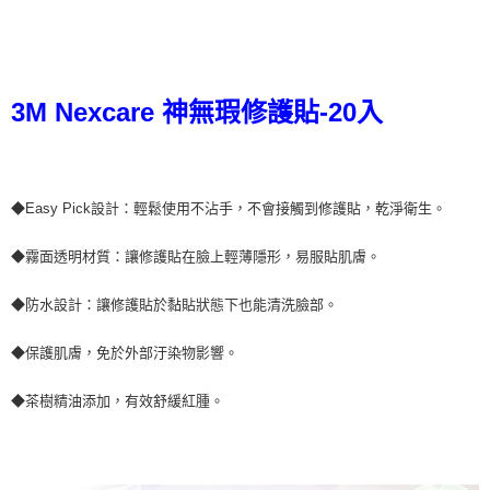
結帳頁面，進行簡訊認證並確認金額後，即可完成結帳。
２．訂單成立數日內，您將收到繳費通知簡訊。
每筆NT$60，滿NT$499(含以上)免運費
３．收到繳費通知簡訊後14天內，點擊此簡訊中的連結，可透過四大超商／
ATM／網路銀行／等多元方式進行付款，方視為交易完成。
7-11取貨付款
※ 請注意：結帳手續完成當下不需立刻繳費，但若您需要取消訂單，請聯絡
每筆NT$60，滿NT$499(含以上)免運費
購買商品的店家。未經商家同意取消之訂單仍視為有效，需透過AFTEE先享
3M Nexcare 神無瑕修護貼-20入
後付繳納相關費用。
付款後7-11取貨
※ 交易是否成功請以「AFTEE先享後付 」之結帳頁面顯示為準，若有關於
是否繳費成功／繳費後需取消欲退款等相關疑問，請聯繫「AFTEE先享後付
每筆NT$60，滿NT$499(含以上)免運費
客戶支援中心」
https://netprotections.freshdesk.com/support/home
◆Easy Pick設計：輕鬆使用不沾手，不會接觸到修護貼，乾淨衛生。
宅配
【注意事項】
１．透過由恩沛科技股份有限公司提供之「AFTEE先享後付」服務完成之交
每筆NT$70，滿NT$599(含以上)免運費
◆霧面透明材質：讓修護貼在臉上輕薄隱形，易服貼肌膚。
易，需依本服務之必要範圍內提供個人資料，並將交易相關給付款項請求債
權轉讓予恩沛科技股份有限公司。
２．關於個人資料處理事宜，請瀏覽以下網址：
◆防水設計：讓修護貼於黏貼狀態下也能清洗臉部。
https://aftee.tw/terms/#terms3
３．未成年的使用者請事先徵得法定代理人或監護人之同意方可使用
◆保護肌膚，免於外部汙染物影響。
「AFTEE先享後付」，若未經同意申辦者引起之損失，本公司不負相關責
任。
４．使用「AFTEE先享後付」時，將依據個別帳號之用戶狀況，依本公司即
◆茶樹精油添加，有效舒緩紅腫。
時審查核予不同之上限額度；若仍有額度不足之情形，本公司將視審查結果
請求用戶進行身份認證。
５．嚴禁一人註冊多個帳號或使用他人資訊註冊。若發現惡意使用之情形，
恩沛科技股份有限公司將有權停止該用戶之使用額度並採取法律行動。