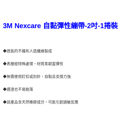
ATM／網路銀行／等多元方式進行付款，方視為交易完成。
7-11取貨付款
※ 請注意：結帳手續完成當下不需立刻繳費，但若您需要取消訂單，請聯絡
每筆NT$60，滿NT$499(含以上)免運費
購買商品的店家。未經商家同意取消之訂單仍視為有效，需透過AFTEE先享
後付繳納相關費用。
3M Nexcare 自黏彈性繃帶-2吋-1捲裝
付款後7-11取貨
※ 交易是否成功請以「AFTEE先享後付 」之結帳頁面顯示為準，若有關於
是否繳費成功／繳費後需取消欲退款等相關疑問，請聯繫「AFTEE先享後付
每筆NT$60，滿NT$499(含以上)免運費
客戶支援中心」
https://netprotections.freshdesk.com/support/home
宅配
【注意事項】
◆透氣的不織布人造纖維製成
１．透過由恩沛科技股份有限公司提供之「AFTEE先享後付」服務完成之交
每筆NT$70，滿NT$599(含以上)免運費
易，需依本服務之必要範圍內提供個人資料，並將交易相關給付款項請求債
權轉讓予恩沛科技股份有限公司。
◆表層經特殊處理，材質柔韌富彈性
２．關於個人資料處理事宜，請瀏覽以下網址：
https://aftee.tw/terms/#terms3
◆無需使用釘扣或別針，自黏且支撐力強
３．未成年的使用者請事先徵得法定代理人或監護人之同意方可使用
「AFTEE先享後付」，若未經同意申辦者引起之損失，本公司不負相關責
任。
◆遇溼也不易脫落
４．使用「AFTEE先享後付」時，將依據個別帳號之用戶狀況，依本公司即
時審查核予不同之上限額度；若仍有額度不足之情形，本公司將視審查結果
◆該產品含天然橡膠成分，可能引起過敏反應
請求用戶進行身份認證。
５．嚴禁一人註冊多個帳號或使用他人資訊註冊。若發現惡意使用之情形，
恩沛科技股份有限公司將有權停止該用戶之使用額度並採取法律行動。