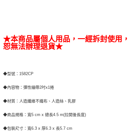
★本商品屬個人用品，一經拆封使用，
恕無法辦理退貨★
◆型號：1582CP
◆內容物：彈性繃帶2吋x1捲
◆材質：人造纖維不織布、人造絲、乳膠
◆商品規格：寬5 cm x 總長4.5 m(拉開後長度)
◆包裝尺寸：寬6.3 x 厚6.3 x 長5.7 cm