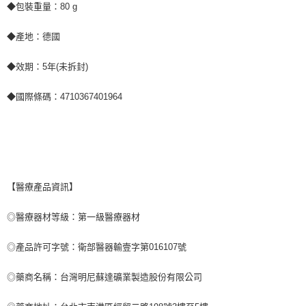
◆包裝重量：80 g
◆產地：德國
◆效期：5年(未拆封)
◆國際條碼：4710367401964
【醫療產品資訊】
◎醫療器材等級：第一級醫療器材
◎產品許可字號：衛部醫器輸壹字第016107號
◎藥商名稱：台灣明尼蘇達礦業製造股份有限公司