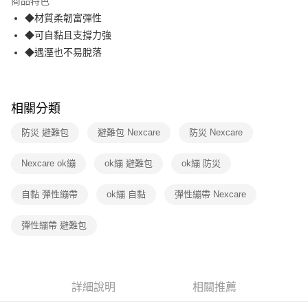
商品特色
合作金庫商業銀行
第一商業銀行
超商取貨付款
◆材質柔韌富彈性
華南商業銀行
彰化商業銀行
◆可自黏且支撐力強
LINE Pay
上海商業儲蓄銀行
台北富邦商業銀行
國泰世華商業銀行
兆豐國際商業銀行
◆遇溼也不易脫落
Apple Pay
臺灣中小企業銀行
台中商業銀行
匯豐（台灣）商業銀行
華泰商業銀行
街口支付
聯邦商業銀行
遠東國際商業銀行
相關分類
元大商業銀行
永豐商業銀行
悠遊付
玉山商業銀行
星展（台灣）商業銀行
防災 避難包
避難包 Nexcare
防災 Nexcare
台新國際商業銀行
中國信託商業銀行
AFTEE先享後付
台灣樂天信用卡公司
相關說明
Nexcare ok繃
ok繃 避難包
ok繃 防災
【關於「AFTEE先享後付」】
ATM付款
AFTEE先享後付是「在收到商品之後才付款」的支付方式。 讓您購物簡單
自黏 彈性繃帶
ok繃 自黏
彈性繃帶 Nexcare
便利好安心！
１．簡單：不需註冊會員、不需綁卡、不需儲值。
運送方式
２．便利：只要手機號碼，簡訊認證，即可結帳。
彈性繃帶 避難包
３．安心：先確認商品／服務後，再付款。
全家取貨付款
每筆NT$60，滿NT$499(含以上)免運費
【「AFTEE先享後付」結帳流程】
１．於結帳方式選擇「AFTEE先享後付」後，將跳轉至「AFTEE先享後付」
付款後全家取貨
結帳頁面，進行簡訊認證並確認金額後，即可完成結帳。
詳細說明
相關推薦
２．訂單成立數日內，您將收到繳費通知簡訊。
每筆NT$60，滿NT$499(含以上)免運費
３．收到繳費通知簡訊後14天內，點擊此簡訊中的連結，可透過四大超商／