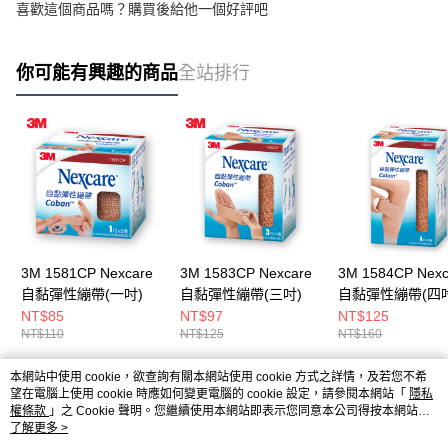
喜歡這個商品嗎？購買後給他一個好評吧
你可能有興趣的商品
全站排行
3M 1581CP Nexcare
3M 1583CP Nexcare
3M 1584CP Nexc
自黏彈性繃帶(一吋)
自黏彈性繃帶(三吋)
自黏彈性繃帶(四吋
NT$85
NT$97
NT$125
NT$110
NT$125
NT$160
本網站中使用 cookie，欲查詢有關本網站使用 cookie 方式之詳情，及若您不希
熱門標籤
望在電腦上使用 cookie 時應如何變更電腦的 cookie 設定，請參閱本網站「
隱私
權條款
」之 Cookie 聲明。您繼續使用本網站即表示您同意本公司得按本網站使
用條款之 Cookie 聲明使用 cookie。
了解更多 >