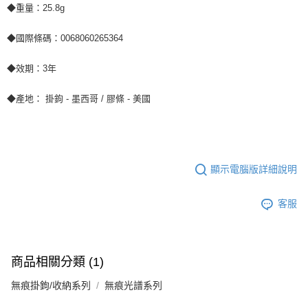
◆重量：25.8g
◆國際條碼：0068060265364
◆效期：3年
◆產地： 掛鉤 - 墨西哥 / 膠條 - 美國
顯示電腦版詳細說明
客服
商品相關分類 (1)
無痕掛鉤/收納系列
無痕光譜系列