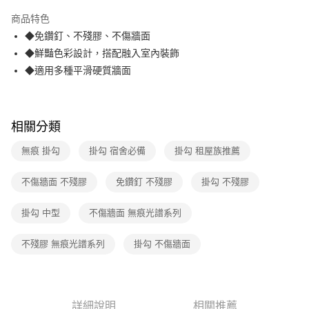
3 期 0 利率 每期
NT$53
21家銀行
商品特色
合作金庫商業銀行
第一商業銀行
LINE Pay
◆免鑽釘、不殘膠、不傷牆面
華南商業銀行
彰化商業銀行
◆鮮豔色彩設計，搭配融入室內裝飾
Apple Pay
上海商業儲蓄銀行
台北富邦商業銀行
國泰世華商業銀行
兆豐國際商業銀行
◆適用多種平滑硬質牆面
街口支付
臺灣中小企業銀行
台中商業銀行
匯豐（台灣）商業銀行
華泰商業銀行
悠遊付
聯邦商業銀行
遠東國際商業銀行
相關分類
元大商業銀行
永豐商業銀行
AFTEE先享後付
玉山商業銀行
星展（台灣）商業銀行
相關說明
無痕 掛勾
掛勾 宿舍必備
掛勾 租屋族推薦
台新國際商業銀行
中國信託商業銀行
【關於「AFTEE先享後付」】
台灣樂天信用卡公司
ATM付款
AFTEE先享後付是「在收到商品之後才付款」的支付方式。 讓您購物簡單
不傷牆面 不殘膠
免鑽釘 不殘膠
掛勾 不殘膠
便利好安心！
１．簡單：不需註冊會員、不需綁卡、不需儲值。
運送方式
掛勾 中型
不傷牆面 無痕光譜系列
２．便利：只要手機號碼，簡訊認證，即可結帳。
３．安心：先確認商品／服務後，再付款。
宅配
不殘膠 無痕光譜系列
掛勾 不傷牆面
每筆NT$70，滿NT$599(含以上)免運費
【「AFTEE先享後付」結帳流程】
１．於結帳方式選擇「AFTEE先享後付」後，將跳轉至「AFTEE先享後付」
結帳頁面，進行簡訊認證並確認金額後，即可完成結帳。
２．訂單成立數日內，您將收到繳費通知簡訊。
３．收到繳費通知簡訊後14天內，點擊此簡訊中的連結，可透過四大超商／
詳細說明
相關推薦