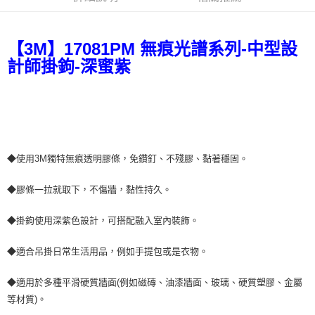
ATM／網路銀行／等多元方式進行付款，方視為交易完成。
※ 請注意：結帳手續完成當下不需立刻繳費，但若您需要取消訂單，請聯絡
購買商品的店家。未經商家同意取消之訂單仍視為有效，需透過AFTEE先享
後付繳納相關費用。
【3M】17081PM 無痕光譜系列-中型設
※ 交易是否成功請以「AFTEE先享後付 」之結帳頁面顯示為準，若有關於
計師掛鉤-深蜜紫
是否繳費成功／繳費後需取消欲退款等相關疑問，請聯繫「AFTEE先享後付
客戶支援中心」
https://netprotections.freshdesk.com/support/home
【注意事項】
１．透過由恩沛科技股份有限公司提供之「AFTEE先享後付」服務完成之交
易，需依本服務之必要範圍內提供個人資料，並將交易相關給付款項請求債
權轉讓予恩沛科技股份有限公司。
２．關於個人資料處理事宜，請瀏覽以下網址：
◆使用3M獨特無痕透明膠條，免鑽釘、不殘膠、黏著穩固。
https://aftee.tw/terms/#terms3
３．未成年的使用者請事先徵得法定代理人或監護人之同意方可使用
◆膠條一拉就取下，不傷牆，黏性持久。
「AFTEE先享後付」，若未經同意申辦者引起之損失，本公司不負相關責
任。
４．使用「AFTEE先享後付」時，將依據個別帳號之用戶狀況，依本公司即
◆掛鉤使用深紫色設計，可搭配融入室內裝飾。
時審查核予不同之上限額度；若仍有額度不足之情形，本公司將視審查結果
請求用戶進行身份認證。
◆適合吊掛日常生活用品，例如手提包或是衣物。
５．嚴禁一人註冊多個帳號或使用他人資訊註冊。若發現惡意使用之情形，
恩沛科技股份有限公司將有權停止該用戶之使用額度並採取法律行動。
◆適用於多種平滑硬質牆面(例如磁磚、油漆牆面、玻璃、硬質塑膠、金屬
等材質)。