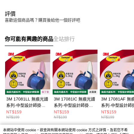
評價
喜歡這個商品嗎？購買後給他一個好評吧
你可能有興趣的商品
全站排行
3M 17081LL 無痕光譜
3M 17081IC 無痕光譜
3M 17081AF 
系列-中型設計師掛鉤-
系列-中型設計師掛鉤-
系列-中型設計師
紫丁香
冰淇淋
極地藍
NT$159
NT$159
NT$159
NT$199
NT$199
NT$199
本網站中使用 cookie，欲查詢有關本網站使用 cookie 方式之詳情，及若您不希