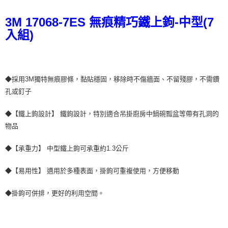
ATM／網路銀行／等多元方式進行付款，方視為交易完成。
7-11取貨付款
※ 請注意：結帳手續完成當下不需立刻繳費，但若您需要取消訂單，請聯絡
3M 17068-7ES 無痕精巧鐵上鉤-中型(7
每筆NT$60，滿NT$499(含以上)免運費
購買商品的店家。未經商家同意取消之訂單仍視為有效，需透過AFTEE先享
入組)
後付繳納相關費用。
付款後7-11取貨
※ 交易是否成功請以「AFTEE先享後付 」之結帳頁面顯示為準，若有關於
是否繳費成功／繳費後需取消欲退款等相關疑問，請聯繫「AFTEE先享後付
每筆NT$60，滿NT$499(含以上)免運費
客戶支援中心」
https://netprotections.freshdesk.com/support/home
宅配
◆採用3M獨特無痕膠條，黏貼穩固，移除時不傷牆面、不留殘膠，不需鑽
【注意事項】
１．透過由恩沛科技股份有限公司提供之「AFTEE先享後付」服務完成之交
孔或釘子
每筆NT$70，滿NT$599(含以上)免運費
易，需依本服務之必要範圍內提供個人資料，並將交易相關給付款項請求債
權轉讓予恩沛科技股份有限公司。
◆【鐵上鉤設計】 鐵鉤設計，特別適合吊掛廚房中鍋碗瓢盆等帶有孔洞的
２．關於個人資料處理事宜，請瀏覽以下網址：
物品
https://aftee.tw/terms/#terms3
３．未成年的使用者請事先徵得法定代理人或監護人之同意方可使用
「AFTEE先享後付」，若未經同意申辦者引起之損失，本公司不負相關責
◆【承重力】 中型鐵上鉤可承重約1.3公斤
任。
４．使用「AFTEE先享後付」時，將依據個別帳號之用戶狀況，依本公司即
◆【易用性】 適用於多種表面，掛鉤可重複使用，方便移動
時審查核予不同之上限額度；若仍有額度不足之情形，本公司將視審查結果
請求用戶進行身份認證。
５．嚴禁一人註冊多個帳號或使用他人資訊註冊。若發現惡意使用之情形，
◆掛鉤可併排，更好的利用空間。
恩沛科技股份有限公司將有權停止該用戶之使用額度並採取法律行動。