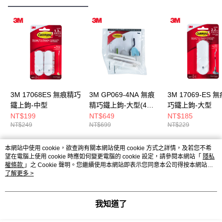
3M 17068ES 無痕精巧
3M GP069-4NA 無痕
3M 17069-ES 
鐵上鉤-中型
精巧鐵上鉤-大型(4入
巧鐵上鉤-大型
組)
NT$199
NT$649
NT$185
NT$249
NT$699
NT$229
本網站中使用 cookie，欲查詢有關本網站使用 cookie 方式之詳情，及若您不希
熱門標籤
望在電腦上使用 cookie 時應如何變更電腦的 cookie 設定，請參閱本網站「
隱私
權條款
」之 Cookie 聲明。您繼續使用本網站即表示您同意本公司得按本網站使
用條款之 Cookie 聲明使用 cookie。
了解更多 >
我知道了