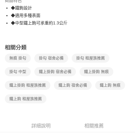
商品特色
合作金庫商業銀行
第一商業銀行
超商取貨付款
◆鐵鉤設計
華南商業銀行
彰化商業銀行
◆適用多種表面
LINE Pay
上海商業儲蓄銀行
台北富邦商業銀行
國泰世華商業銀行
兆豐國際商業銀行
◆中型鐵上鉤可承重約1.3公斤
Apple Pay
臺灣中小企業銀行
台中商業銀行
匯豐（台灣）商業銀行
華泰商業銀行
街口支付
聯邦商業銀行
遠東國際商業銀行
相關分類
元大商業銀行
永豐商業銀行
悠遊付
玉山商業銀行
星展（台灣）商業銀行
無痕 掛勾
掛勾 宿舍必備
掛勾 租屋族推薦
台新國際商業銀行
中國信託商業銀行
AFTEE先享後付
台灣樂天信用卡公司
相關說明
掛勾 中型
鐵上掛鉤 宿舍必備
鐵上掛鉤 無痕
【關於「AFTEE先享後付」】
ATM付款
AFTEE先享後付是「在收到商品之後才付款」的支付方式。 讓您購物簡單
鐵上掛鉤 租屋族推薦
鐵上鉤 宿舍必備
鐵上鉤 無痕
便利好安心！
１．簡單：不需註冊會員、不需綁卡、不需儲值。
運送方式
２．便利：只要手機號碼，簡訊認證，即可結帳。
鐵上鉤 租屋族推薦
３．安心：先確認商品／服務後，再付款。
全家取貨付款
每筆NT$60，滿NT$499(含以上)免運費
【「AFTEE先享後付」結帳流程】
１．於結帳方式選擇「AFTEE先享後付」後，將跳轉至「AFTEE先享後付」
付款後全家取貨
結帳頁面，進行簡訊認證並確認金額後，即可完成結帳。
詳細說明
相關推薦
２．訂單成立數日內，您將收到繳費通知簡訊。
每筆NT$60，滿NT$499(含以上)免運費
３．收到繳費通知簡訊後14天內，點擊此簡訊中的連結，可透過四大超商／