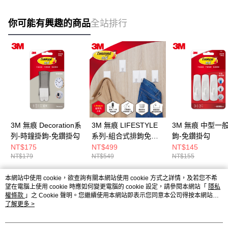
你可能有興趣的商品
全站排行
3M 無痕 Decoration系
3M 無痕 LIFESTYLE
3M 無痕 中型一
列-時鐘掛鉤-免鑽掛勾
系列-組合式排鉤免鑽
鉤-免鑽掛勾
掛勾-白色-5鉤組
NT$175
NT$499
NT$145
NT$179
NT$549
NT$155
本網站中使用 cookie，欲查詢有關本網站使用 cookie 方式之詳情，及若您不希
熱門標籤
望在電腦上使用 cookie 時應如何變更電腦的 cookie 設定，請參閱本網站「
隱私
權條款
」之 Cookie 聲明。您繼續使用本網站即表示您同意本公司得按本網站使
用條款之 Cookie 聲明使用 cookie。
了解更多 >