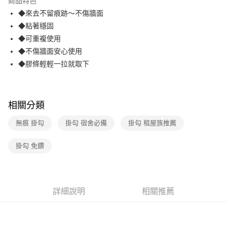
商品特色
合作金庫商業銀行
第一商業銀行
超商取貨付款
◆來去不留痕跡～不傷牆面
華南商業銀行
彰化商業銀行
◆粘著穩固
LINE Pay
上海商業儲蓄銀行
台北富邦商業銀行
國泰世華商業銀行
兆豐國際商業銀行
◆可重複使用
Apple Pay
臺灣中小企業銀行
台中商業銀行
◆不傷牆面安心使用
匯豐（台灣）商業銀行
華泰商業銀行
◆膠條輕輕一拉就取下
街口支付
聯邦商業銀行
遠東國際商業銀行
元大商業銀行
永豐商業銀行
悠遊付
玉山商業銀行
星展（台灣）商業銀行
台新國際商業銀行
中國信託商業銀行
AFTEE先享後付
相關分類
台灣樂天信用卡公司
相關說明
無痕 掛勾
掛勾 宿舍必備
掛勾 租屋族推薦
【關於「AFTEE先享後付」】
ATM付款
AFTEE先享後付是「在收到商品之後才付款」的支付方式。 讓您購物簡單
便利好安心！
掛勾 免鑽
１．簡單：不需註冊會員、不需綁卡、不需儲值。
運送方式
２．便利：只要手機號碼，簡訊認證，即可結帳。
３．安心：先確認商品／服務後，再付款。
全家取貨付款
每筆NT$60，滿NT$499(含以上)免運費
【「AFTEE先享後付」結帳流程】
詳細說明
相關推薦
１．於結帳方式選擇「AFTEE先享後付」後，將跳轉至「AFTEE先享後付」
付款後全家取貨
結帳頁面，進行簡訊認證並確認金額後，即可完成結帳。
２．訂單成立數日內，您將收到繳費通知簡訊。
每筆NT$60，滿NT$499(含以上)免運費
３．收到繳費通知簡訊後14天內，點擊此簡訊中的連結，可透過四大超商／