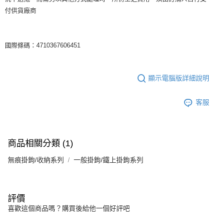
付供貨廠商
國際條碼：4710367606451
顯示電腦版詳細說明
客服
商品相關分類 (1)
無痕掛鉤/收納系列
一般掛鉤/鐵上掛鉤系列
評價
喜歡這個商品嗎？購買後給他一個好評吧