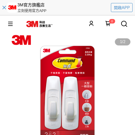
3M官方旗艦店
開啟APP
立刻使用官方APP
0
1
/
2