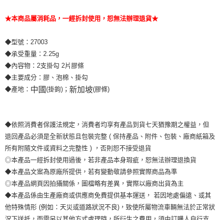
★本商品屬消耗品，一經拆封使用，恕無法辦理退貨★
◆型號：27003
◆承受重量：2.25g
◆內容物：2支掛勾 2片膠條
◆主要成分：膠、泡棉、掛勾
中國
新加坡
◆產地：
(掛鉤)；
(膠條)
◆依照消費者保護法規定，消費者均享有產品到貨七天猶豫期之權益，但
退回產品必須是全新狀態且包裝完整 ( 保持產品、附件、包裝、廠商紙箱及
所有附隨文件或資料之完整性 ) ，否則恕不接受退貨
◎本產品一經拆封使用過後，若非產品本身瑕疵，恕無法辦理退換貨
◆本產品文案為原廠所提供，若有變動敬請參照實際商品為準
◎本產品網頁因拍攝關係，圖檔略有差異，實際以廠商出貨為主
◆本產品係由生產廠商或供應商免費提供基本運送， 若因地處偏遠、或其
他特殊情形 (例如：天災或道路狀況不良)，致使所屬物流車輛無法於正常狀
況下送抵，而需另以其他方式處理時，所衍生之費用，須由訂購人自行支