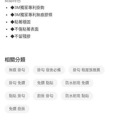
商品特色
合作金庫商業銀行
第一商業銀行
超商取貨付款
◆3M獨家專利掛鉤
華南商業銀行
彰化商業銀行
◆3M獨家專利無痕膠條
LINE Pay
上海商業儲蓄銀行
台北富邦商業銀行
國泰世華商業銀行
兆豐國際商業銀行
◆粘著穩固
Apple Pay
臺灣中小企業銀行
台中商業銀行
◆不傷粘著表面
匯豐（台灣）商業銀行
華泰商業銀行
◆不留殘膠
街口支付
聯邦商業銀行
遠東國際商業銀行
元大商業銀行
永豐商業銀行
悠遊付
玉山商業銀行
星展（台灣）商業銀行
台新國際商業銀行
中國信託商業銀行
AFTEE先享後付
相關分類
台灣樂天信用卡公司
相關說明
無痕 掛勾
掛勾 宿舍必備
掛勾 租屋族推薦
【關於「AFTEE先享後付」】
ATM付款
AFTEE先享後付是「在收到商品之後才付款」的支付方式。 讓您購物簡單
便利好安心！
掛勾 免鑽
免鑽 黏貼
防水耐用 免鑽
１．簡單：不需註冊會員、不需綁卡、不需儲值。
運送方式
２．便利：只要手機號碼，簡訊認證，即可結帳。
黏貼 掛勾
廚房 掛勾
防水耐用 黏貼
３．安心：先確認商品／服務後，再付款。
全家取貨付款
每筆NT$60，滿NT$499(含以上)免運費
【「AFTEE先享後付」結帳流程】
免鑽 廚房
１．於結帳方式選擇「AFTEE先享後付」後，將跳轉至「AFTEE先享後付」
付款後全家取貨
結帳頁面，進行簡訊認證並確認金額後，即可完成結帳。
２．訂單成立數日內，您將收到繳費通知簡訊。
每筆NT$60，滿NT$499(含以上)免運費
３．收到繳費通知簡訊後14天內，點擊此簡訊中的連結，可透過四大超商／