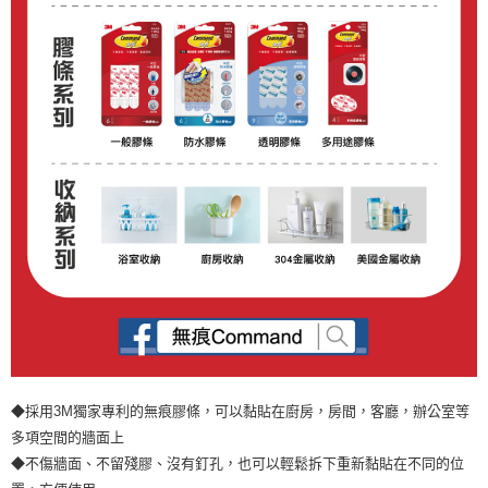
◆採用3M獨家專利的無痕膠條，可以黏貼在廚房，房間，客廳，辦公室等
多項空間的牆面上
◆不傷牆面、不留殘膠、沒有釘孔，也可以輕鬆拆下重新黏貼在不同的位