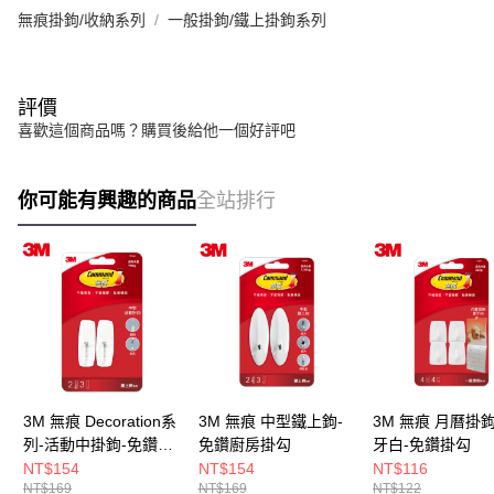
無痕掛鉤/收納系列
一般掛鉤/鐵上掛鉤系列
評價
喜歡這個商品嗎？購買後給他一個好評吧
你可能有興趣的商品
全站排行
3M 無痕 Decoration系
3M 無痕 中型鐵上鉤-
3M 無痕 月曆掛鉤
列-活動中掛鉤-免鑽廚
免鑽廚房掛勾
牙白-免鑽掛勾
房掛勾
NT$154
NT$154
NT$116
NT$169
NT$169
NT$122