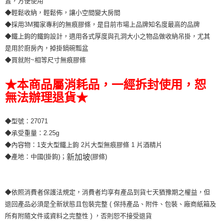
置，方便使用
◆輕鬆收納，輕鬆佈，讓小空間變大房間
◆採用3M獨家專利的無痕膠條，是目前市場上品牌知名度最高的品牌
◆鐵上鉤的鐵鉤設計，適用各式厚度與孔洞大小之物品做收納吊掛，尤其
是用於廚房內，掉掛鍋碗瓢盆
◆買就附~相等尺寸無痕膠條
★本商品屬消耗品，一經拆封使用，恕
無法辦理退貨★
◆型號：27071
◆承受重量：2.25g
◆內容物：1支大型鐵上鉤 2片大型無痕膠條 1 片酒精片
新加坡
◆產地：中國(掛鉤)；
(膠條)
◆依照消費者保護法規定，消費者均享有產品到貨七天猶豫期之權益，但
退回產品必須是全新狀態且包裝完整 ( 保持產品、附件、包裝、廠商紙箱及
所有附隨文件或資料之完整性 ) ，否則恕不接受退貨