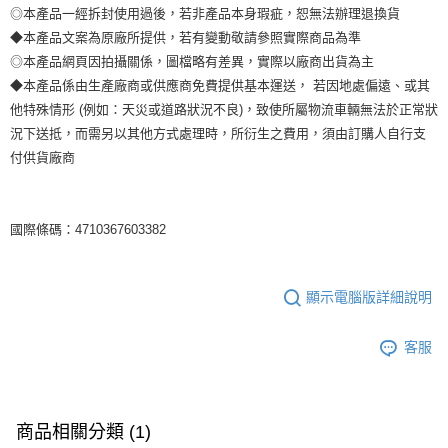
◎本產品一經拆封使用過後，若非產品本身瑕疵，恕無法辦理退換貨
◆本產品文案為原廠所提供，若有變動敬請參照實際商品為準
◎本產品網頁因拍攝關係，圖檔略有差異，實際以廠商出貨為主
◆本產品係由生產廠商或供應商免費提供基本運送， 若因地處偏遠、或其
他特殊情形 (例如：天災或道路狀況不良)，致使所屬物流車輛無法於正常狀
況下送抵，而需另以其他方式處理時，所衍生之費用，須由訂購人自行支
付供貨廠商
國際條碼：4710367603382
顯示電腦版詳細說明
客服
商品相關分類 (1)