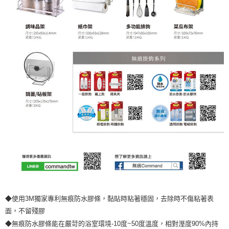
◆使用3M獨家專利無痕防水膠條，黏貼時粘著穩固，去除時不傷粘著表
面，不留殘膠
◆無痕防水膠條能在嚴苛的浴室環境-10度~50度溫度，相對溼度90%內持