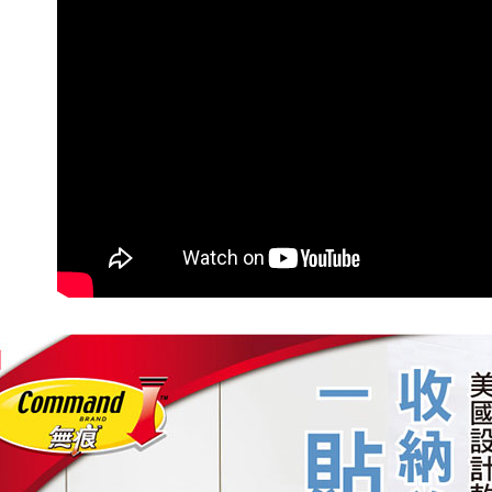
【注意事
宅配
１．透過由
交易，需
每筆NT$7
求債權轉
２．關於
https://aft
３．未成
「AFTE
任。
４．使用「
即時審查
結果請求
５．嚴禁
形，恩沛
動。