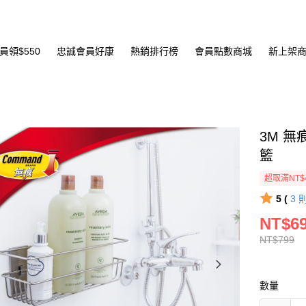
員領$550
忠誠會員好康
熱銷排行榜
會員點數商城
新上架
3M 
籃
超取滿NT$
5 (
3
NT$6
NT$799
數量