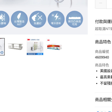
付款與運
超取滿NT$
付款方式
商品特色
信用卡一
商品編號
4609940
信用卡分
商品特色
3 期 
美國設
合作金
最高乘載
超商取貨
華南商
不留殘
LINE Pay
上海商
國泰世
Apple Pay
臺灣中
商品相關分
匯豐（
街口支付
聯邦商
無痕掛鉤/