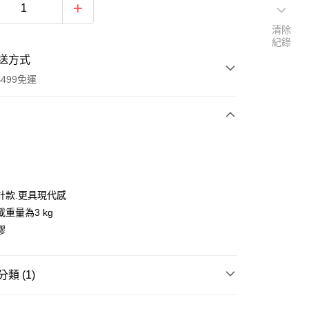
清除
紀錄
送方式
499免運
次付款
期付款
0 利率 每期
NT$233
21家銀行
計款.更具現代感
庫商業銀行
第一商業銀行
重量為3 kg
付款
業銀行
彰化商業銀行
膠
業儲蓄銀行
台北富邦商業銀行
華商業銀行
兆豐國際商業銀行
小企業銀行
台中商業銀行
類 (1)
台灣）商業銀行
華泰商業銀行
業銀行
遠東國際商業銀行
收納系列
金屬收納系列