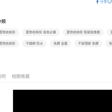
元大商
分享
悠遊付
玉山商
台新國
AFTEE先
台灣樂
相關說明
分類
【關於「A
ATM付款
AFTEE
便利好安
 置物收納架
置物收納架 宿舍必備
置物收納架 租屋族推薦
１．簡單
２．便利
運送方式
 置物收納架
不鏽鋼 防水
免鑽 金屬
不留殘膠 免鑽
免
３．安心
全家取貨
【「AFT
每筆NT$6
１．於結帳
付」結帳
付款後全
２．訂單
３．收到繳
每筆NT$6
說明
相關推薦
／ATM／
※ 請注意
7-11取貨
絡購買商品
先享後付
每筆NT$6
※ 交易是
是否繳費成
付款後7-1
付客戶支
每筆NT$6