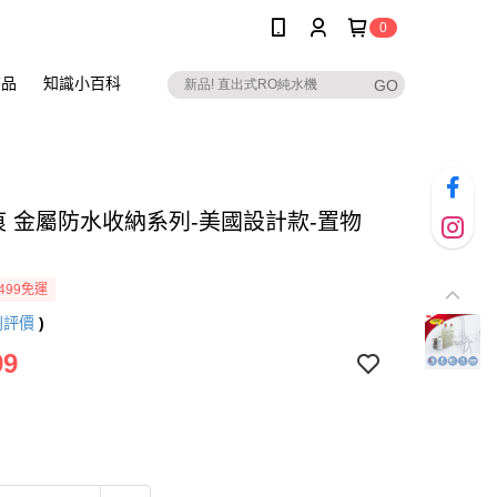
0
商品
知識小百科
無痕 金屬防水收納系列-美國設計款-置物
499免運
則評價
)
99