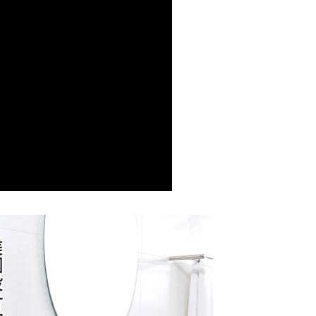
項】
恩沛科技股份有限公司提供之「AFTEE先享後付」服務完成之
依本服務之必要範圍內提供個人資料，並將交易相關給付款項請
0，滿NT$599(含以上)免運費
讓予恩沛科技股份有限公司。
個人資料處理事宜，請瀏覽以下網址：
ee.tw/terms/#terms3
年的使用者請事先徵得法定代理人或監護人之同意方可使用
E先享後付」，若未經同意申辦者引起之損失，本公司不負相關責
AFTEE先享後付」時，將依據個別帳號之用戶狀況，依本公司
核予不同之上限額度；若仍有額度不足之情形，本公司將視審查
用戶進行身份認證。
一人註冊多個帳號或使用他人資訊註冊。若發現惡意使用之情
科技股份有限公司將有權停止該用戶之使用額度並採取法律行