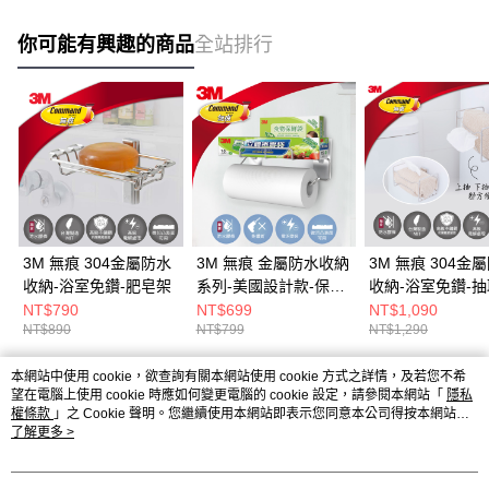
你可能有興趣的商品
全站排行
3M 無痕 304金屬防水
3M 無痕 金屬防水收納
3M 無痕 304金
收納-浴室免鑽-肥皂架
系列-美國設計款-保鮮
收納-浴室免鑽-
膜紙巾架-KITCH39
衛生紙收納架
NT$790
NT$699
NT$1,090
NT$890
NT$799
NT$1,290
本網站中使用 cookie，欲查詢有關本網站使用 cookie 方式之詳情，及若您不希
熱門標籤
望在電腦上使用 cookie 時應如何變更電腦的 cookie 設定，請參閱本網站「
隱私
權條款
」之 Cookie 聲明。您繼續使用本網站即表示您同意本公司得按本網站使
用條款之 Cookie 聲明使用 cookie。
了解更多 >