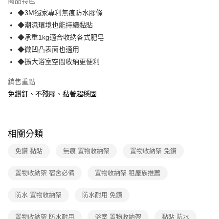
商品特色
合作金庫商業銀行
第一商業銀行
超商取貨付款
◆3M獨家專利無痕防水膠條
華南商業銀行
彰化商業銀行
◆潮濕環境也能持續黏貼
LINE Pay
上海商業儲蓄銀行
台北富邦商業銀行
國泰世華商業銀行
兆豐國際商業銀行
◆承重1kg適合收納各式肥皂
Apple Pay
臺灣中小企業銀行
台中商業銀行
◆微凹凸表面也適用
匯豐（台灣）商業銀行
華泰商業銀行
◆擴大浴室空間收納更便利
街口支付
聯邦商業銀行
遠東國際商業銀行
元大商業銀行
永豐商業銀行
悠遊付
銷售重點
玉山商業銀行
星展（台灣）商業銀行
免鑽釘、不殘膠、黏著超穩固
台新國際商業銀行
中國信託商業銀行
AFTEE先享後付
台灣樂天信用卡公司
相關說明
【關於「AFTEE先享後付」】
ATM付款
AFTEE先享後付是「在收到商品之後才付款」的支付方式。 讓您購物簡單
相關分類
便利好安心！
１．簡單：不需註冊會員、不需綁卡、不需儲值。
免鑽 黏貼
無痕 置物收納架
置物收納架 免鑽
運送方式
２．便利：只要手機號碼，簡訊認證，即可結帳。
３．安心：先確認商品／服務後，再付款。
全家取貨付款
置物收納架 宿舍必備
置物收納架 租屋族推薦
每筆NT$60，滿NT$499(含以上)免運費
【「AFTEE先享後付」結帳流程】
１．於結帳方式選擇「AFTEE先享後付」後，將跳轉至「AFTEE先享後付」
防水 置物收納架
防水耐用 免鑽
付款後全家取貨
結帳頁面，進行簡訊認證並確認金額後，即可完成結帳。
２．訂單成立數日內，您將收到繳費通知簡訊。
每筆NT$60，滿NT$499(含以上)免運費
置物收納架 防水耐用
浴室 置物收納架
黏貼 防水
３．收到繳費通知簡訊後14天內，點擊此簡訊中的連結，可透過四大超商／