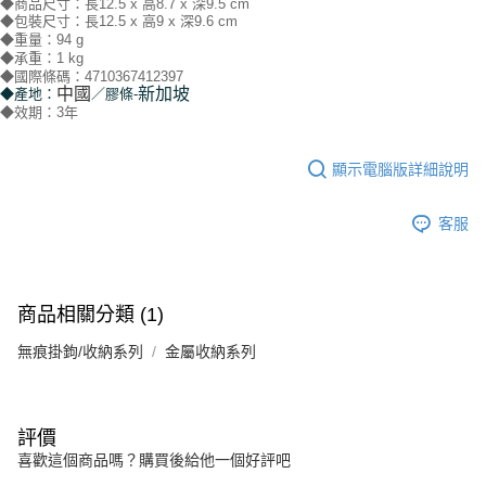
◆商品尺寸：長12.5 x 高8.7 x 深9.5 cm
◆包裝尺寸：長12.5 x 高9 x 深9.6 cm
◆重量：94 g
◆承重：1 kg
◆國際條碼：4710367412397
中國
新加坡
／膠條-
◆產地：
◆效期：3年
顯示電腦版詳細說明
客服
商品相關分類 (1)
無痕掛鉤/收納系列
金屬收納系列
評價
喜歡這個商品嗎？購買後給他一個好評吧