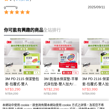
g********g
2025/09/11
你可能有興趣的商品
全站排行
3M PD 2115 保潔墊包
3M 防潑水保潔墊-平單
3M PD 2116 
套-包覆式-雙人
式床包墊-雙人加大/防
套-包覆式-雙人加
汙防髒防潑水
NT$3,290
NT$2,290
NT$3,990
NT$4,290
NT$2,990
NT$4,990
本網站中使用 cookie，欲查詢有關本網站使用 cookie 方式之詳情，及若您不希
熱門標籤