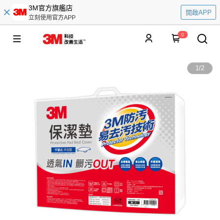
3M官方旗艦店
開啟APP
立刻使用官方APP
0
1
/
2