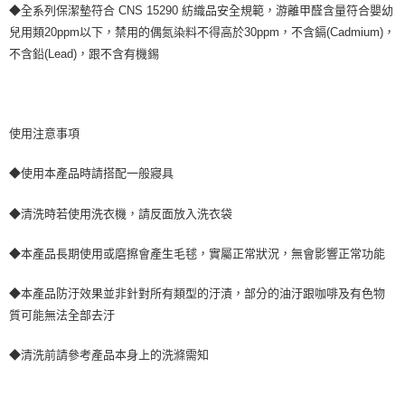
◆全系列保潔墊符合 CNS 15290 紡織品安全規範，游離甲醛含量符合嬰幼
兒用類20ppm以下，禁用的偶氮染料不得高於30ppm，不含鎘(Cadmium)，
不含鉛(Lead)，跟不含有機錫
使用注意事項
◆使用本產品時請搭配一般寢具
◆清洗時若使用洗衣機，請反面放入洗衣袋
◆本產品長期使用或磨擦會產生毛毬，實屬正常狀況，無會影響正常功能
◆本產品防汙效果並非針對所有類型的汙漬，部分的油汙跟咖啡及有色物
質可能無法全部去汙
◆清洗前請參考產品本身上的洗滌需知