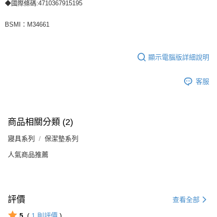
◆國際條碼:4710367915195
BSMI：M34661
顯示電腦版詳細說明
客服
商品相關分類 (2)
寢具系列
保潔墊系列
人氣商品推薦
評價
查看全部
5
(
1
則評價
)