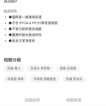
4610867
3 期 0 利率 每期
NT$663
21家銀行
商品特色
合作金庫商業銀行
第一商業銀行
LINE Pay
◆國際第一級環保認證
華南商業銀行
彰化商業銀行
◆不含 PFOA & PFOS等有害物質
Apple Pay
上海商業儲蓄銀行
台北富邦商業銀行
國泰世華商業銀行
兆豐國際商業銀行
◆不易引起刺激及過敏
街口支付
臺灣中小企業銀行
台中商業銀行
◆優異的撥水撥油特性
匯豐（台灣）商業銀行
華泰商業銀行
◆易去汙潔淨技術
悠遊付
聯邦商業銀行
遠東國際商業銀行
元大商業銀行
永豐商業銀行
AFTEE先享後付
玉山商業銀行
星展（台灣）商業銀行
相關說明
台新國際商業銀行
中國信託商業銀行
相關分類
【關於「AFTEE先享後付」】
台灣樂天信用卡公司
ATM付款
AFTEE先享後付是「在收到商品之後才付款」的支付方式。 讓您購物簡單
防蟎 雙人
防潑水 保潔墊
透氣 保潔墊
便利好安心！
１．簡單：不需註冊會員、不需綁卡、不需儲值。
運送方式
２．便利：只要手機號碼，簡訊認證，即可結帳。
保潔墊 換季
保潔墊 過敏救星
防蟎 防潑水
３．安心：先確認商品／服務後，再付款。
宅配
每筆NT$70，滿NT$599(含以上)免運費
【「AFTEE先享後付」結帳流程】
１．於結帳方式選擇「AFTEE先享後付」後，將跳轉至「AFTEE先享後付」
結帳頁面，進行簡訊認證並確認金額後，即可完成結帳。
詳細說明
相關推薦
２．訂單成立數日內，您將收到繳費通知簡訊。