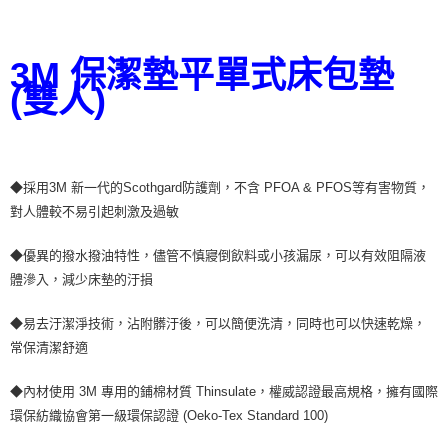
3M 保潔墊平單式床包墊
(雙人)
◆採用3M 新一代的Scothgard防護劑，不含 PFOA & PFOS等有害物質，
對人體較不易引起刺激及過敏
◆優異的撥水撥油特性，儘管不慎寢倒飲料或小孩漏尿，可以有效阻隔液
體滲入，減少床墊的汙損
◆易去汙潔淨技術，沾附髒汙後，可以簡便洗清，同時也可以快速乾燥，
常保清潔舒適
◆內材使用 3M 專用的鋪棉材質 Thinsulate，權威認證最高規格，擁有國際
環保紡織協會第一級環保認證 (Oeko-Tex Standard 100)