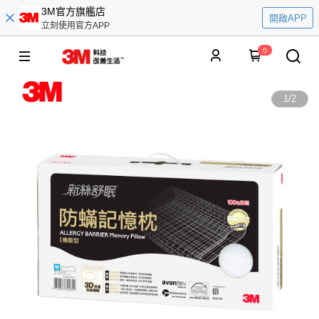
3M官方旗艦店
開啟APP
立刻使用官方APP
0
1
/
2