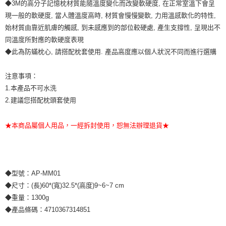
◆3M的高分子記憶枕材質能隨溫度變化而改變軟硬度, 在正常室溫下會呈
現一般的軟硬度, 當人體溫度高時, 材質會慢慢變軟, 力用溫感軟化的特性,
始材質由靠近肌膚的觸感, 到未感應到的部位較硬處, 產生支撐性, 呈現出不
同溫度所對應的軟硬度表現
◆此為防蟎枕心, 請搭配枕套使用. 產品高度應以個人狀況不同而進行選購
注意事項：
1.本產品不可水洗
2.建議您搭配枕頭套使用
★本商品屬個人用品，一經拆封使用，恕無法辦理退貨★
◆型號：AP-MM01
◆尺寸：(長)60*(寬)32.5*(高度)9~6~7 cm
◆重量：1300g
◆產品條碼：4710367314851