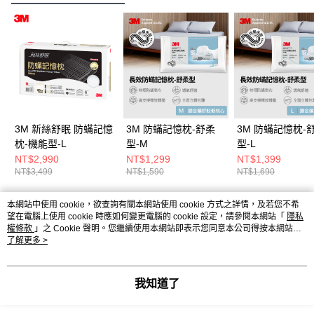
3M 新絲舒眠 防蟎記憶
3M 防蟎記憶枕-舒柔
3M 防蟎記憶枕-
枕-機能型-L
型-M
型-L
NT$2,990
NT$1,299
NT$1,399
NT$3,499
NT$1,590
NT$1,690
本網站中使用 cookie，欲查詢有關本網站使用 cookie 方式之詳情，及若您不希
熱門標籤
望在電腦上使用 cookie 時應如何變更電腦的 cookie 設定，請參閱本網站「
隱私
權條款
」之 Cookie 聲明。您繼續使用本網站即表示您同意本公司得按本網站使
用條款之 Cookie 聲明使用 cookie。
了解更多 >
我知道了