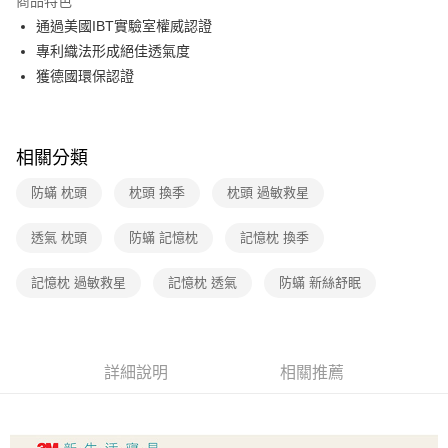
商品特色
合作金庫商業銀行
第一商業銀行
LINE Pay
通過美國IBT實驗室權威認證
華南商業銀行
彰化商業銀行
專利織法形成絕佳透氣度
Apple Pay
上海商業儲蓄銀行
台北富邦商業銀行
國泰世華商業銀行
兆豐國際商業銀行
獲德國環保認證
街口支付
臺灣中小企業銀行
台中商業銀行
匯豐（台灣）商業銀行
華泰商業銀行
悠遊付
聯邦商業銀行
遠東國際商業銀行
相關分類
元大商業銀行
永豐商業銀行
AFTEE先享後付
玉山商業銀行
星展（台灣）商業銀行
相關說明
防蟎 枕頭
枕頭 換季
枕頭 過敏救星
台新國際商業銀行
中國信託商業銀行
【關於「AFTEE先享後付」】
台灣樂天信用卡公司
ATM付款
AFTEE先享後付是「在收到商品之後才付款」的支付方式。 讓您購物簡單
透氣 枕頭
防蟎 記憶枕
記憶枕 換季
便利好安心！
１．簡單：不需註冊會員、不需綁卡、不需儲值。
運送方式
記憶枕 過敏救星
記憶枕 透氣
防蟎 新絲舒眠
２．便利：只要手機號碼，簡訊認證，即可結帳。
３．安心：先確認商品／服務後，再付款。
宅配
每筆NT$70，滿NT$599(含以上)免運費
【「AFTEE先享後付」結帳流程】
１．於結帳方式選擇「AFTEE先享後付」後，將跳轉至「AFTEE先享後付」
詳細說明
相關推薦
結帳頁面，進行簡訊認證並確認金額後，即可完成結帳。
２．訂單成立數日內，您將收到繳費通知簡訊。
３．收到繳費通知簡訊後14天內，點擊此簡訊中的連結，可透過四大超商／
ATM／網路銀行／等多元方式進行付款，方視為交易完成。
※ 請注意：結帳手續完成當下不需立刻繳費，但若您需要取消訂單，請聯絡