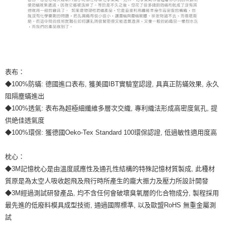
表布：
◆100%防蟎: 德國進口表布, 獲美國IBT實驗室認證, 具真正防蟎效果, 永久
阻隔塵蟎進出
◆100%透氣: 表布為超極細纖維多層次交織, 專利織法形成高密度氣孔, 提
供絶佳透氣度
◆100%環保: 獲德國Oeko-Tex Standard 100環保認證, 低過敏性適用度高
枕心：
◆3M記憶枕心是由溫度感應性及通孔性結構的特殊記憶材質製成, 此種材
質原是為太空人吸收起飛及飛行時所產生的龐大振力及壓力所設計開發
◆3M經過測試研發產品, 均不含任何會破壞臭氧層的化合物成分, 製程採用
最先進的低廢料模具成型技術, 通過國際標準, 以及歐盟RoHS 無重金屬測
試