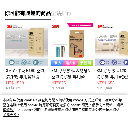
你可能有興趣的商品
全站排行
3M 淨呼吸 E180 空氣
3M 淨呼吸 個人隨身型
3M 淨呼吸 U120
清淨機-專用替換濾網-
空氣清淨機-專用替換
清淨機-專用替換
U300-F
濾網-活性碳濾網
U200-F
NT$1,550
NT$825
NT$1,655
NT$1,760
NT$930
NT$1,860
本網站中使用 cookie，欲查詢有關本網站使用 cookie 方式之詳情，及若您不希
熱門標籤
望在電腦上使用 cookie 時應如何變更電腦的 cookie 設定，請參閱本網站「
隱私
權條款
」之 Cookie 聲明。您繼續使用本網站即表示您同意本公司得按本網站使
用條款之 Cookie 聲明使用 cookie。
了解更多 >