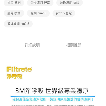
付款後全家取貨
結帳頁面，進行簡訊認證並確認金額後，即可完成結帳。
抗菌 濾網
替換濾網 靜電
替換濾網 抗菌
２．訂單成立數日內，您將收到繳費通知簡訊。
每筆NT$60，滿NT$499(含以上)免運費
３．收到繳費通知簡訊後14天內，點擊此簡訊中的連結，可透過四大超商／
靜電 抗菌
濾網 pm2.5
pm2.5 靜電
ATM／網路銀行／等多元方式進行付款，方視為交易完成。
7-11取貨付款
※ 請注意：結帳手續完成當下不需立刻繳費，但若您需要取消訂單，請聯絡
每筆NT$60，滿NT$499(含以上)免運費
購買商品的店家。未經商家同意取消之訂單仍視為有效，需透過AFTEE先享
替換濾網 pm2.5
後付繳納相關費用。
付款後7-11取貨
※ 交易是否成功請以「AFTEE先享後付 」之結帳頁面顯示為準，若有關於
是否繳費成功／繳費後需取消欲退款等相關疑問，請聯繫「AFTEE先享後付
每筆NT$60，滿NT$499(含以上)免運費
客戶支援中心」
https://netprotections.freshdesk.com/support/home
詳細說明
相關推薦
宅配
【注意事項】
１．透過由恩沛科技股份有限公司提供之「AFTEE先享後付」服務完成之交
每筆NT$70，滿NT$599(含以上)免運費
易，需依本服務之必要範圍內提供個人資料，並將交易相關給付款項請求債
權轉讓予恩沛科技股份有限公司。
２．關於個人資料處理事宜，請瀏覽以下網址：
https://aftee.tw/terms/#terms3
３．未成年的使用者請事先徵得法定代理人或監護人之同意方可使用
「AFTEE先享後付」，若未經同意申辦者引起之損失，本公司不負相關責
任。
４．使用「AFTEE先享後付」時，將依據個別帳號之用戶狀況，依本公司即
時審查核予不同之上限額度；若仍有額度不足之情形，本公司將視審查結果
請求用戶進行身份認證。
５．嚴禁一人註冊多個帳號或使用他人資訊註冊。若發現惡意使用之情形，
恩沛科技股份有限公司將有權停止該用戶之使用額度並採取法律行動。