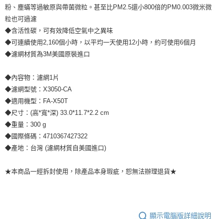
粉、塵蟎等過敏原與帶菌微粒。甚至比PM2.5還小800倍的PM0.003微米微
粒也可過濾
◆含活性碳，可有效降低空氣中之異味
◆可連續使用2,160個小時，以平均一天使用12小時，約可使用6個月
◆濾網材質為3M美國原裝進口
◆內容物：濾網1片
◆濾網型號：X3050-CA
◆適用機型：FA-X50T
◆尺寸：(高*寬*深) 33.0*11.7*2.2 cm
◆重量：300 g
◆國際條碼：4710367427322
◆產地：台灣 (濾網材質自美國進口)
★本商品一經拆封使用，除產品本身瑕疵，恕無法辦理退貨★
顯示電腦版詳細說明