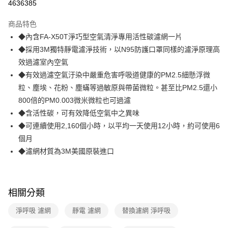
4636385
3 期 0 利率 每期
NT$275
21家銀行
商品特色
合作金庫商業銀行
第一商業銀行
超商取貨付款
◆內含FA-X50T淨巧型空氣清淨專用活性碳濾網一片
華南商業銀行
彰化商業銀行
◆採用3M獨特靜電濾淨技術，以N95防護口罩同樣的濾淨原理高
LINE Pay
上海商業儲蓄銀行
台北富邦商業銀行
國泰世華商業銀行
兆豐國際商業銀行
效過濾室內空氣
Apple Pay
臺灣中小企業銀行
台中商業銀行
◆有效過濾空氣汙染中嚴重危害呼吸道健康的PM2.5細懸浮微
匯豐（台灣）商業銀行
華泰商業銀行
粒、塵埃、花粉、塵蟎等過敏原與帶菌微粒。甚至比PM2.5還小
街口支付
聯邦商業銀行
遠東國際商業銀行
800倍的PM0.003微米微粒也可過濾
元大商業銀行
永豐商業銀行
悠遊付
◆含活性碳，可有效降低空氣中之異味
玉山商業銀行
星展（台灣）商業銀行
◆可連續使用2,160個小時，以平均一天使用12小時，約可使用6
台新國際商業銀行
中國信託商業銀行
AFTEE先享後付
台灣樂天信用卡公司
個月
相關說明
【關於「AFTEE先享後付」】
◆濾網材質為3M美國原裝進口
ATM付款
AFTEE先享後付是「在收到商品之後才付款」的支付方式。 讓您購物簡單
便利好安心！
１．簡單：不需註冊會員、不需綁卡、不需儲值。
運送方式
２．便利：只要手機號碼，簡訊認證，即可結帳。
相關分類
３．安心：先確認商品／服務後，再付款。
全家取貨付款
淨呼吸 濾網
靜電 濾網
替換濾網 淨呼吸
每筆NT$60，滿NT$499(含以上)免運費
【「AFTEE先享後付」結帳流程】
１．於結帳方式選擇「AFTEE先享後付」後，將跳轉至「AFTEE先享後付」