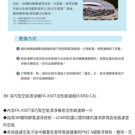
3M 淨巧型空氣清淨機FA-X50T活性碳濾網(X3050-CA)
◆內含FA-X50T淨巧型空氣清淨專用活性碳濾網一片
◆採用3M獨特靜電濾淨技術，以N95防護口罩同樣的濾淨原理高效過濾室
內空氣
◆有效過濾空氣汙染中嚴重危害呼吸道健康的PM2.5細懸浮微粒、塵埃、花