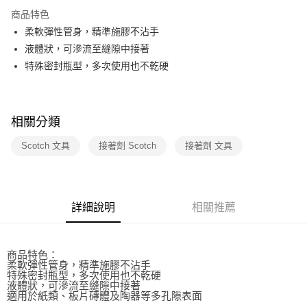
3 期 0 利率 每期
NT$66
21家銀行
商品特色
合作金庫商業銀行
第一商業銀行
超商取貨付款
柔軟彈性管身，精準施膠不沾手
華南商業銀行
彰化商業銀行
液體狀，可滲流至縫隙中接著
LINE Pay
上海商業儲蓄銀行
台北富邦商業銀行
國泰世華商業銀行
兆豐國際商業銀行
特殊密封瓶型，多次使用也不乾硬
Apple Pay
臺灣中小企業銀行
台中商業銀行
匯豐（台灣）商業銀行
華泰商業銀行
街口支付
聯邦商業銀行
遠東國際商業銀行
相關分類
元大商業銀行
永豐商業銀行
悠遊付
玉山商業銀行
星展（台灣）商業銀行
Scotch 文具
接著劑 Scotch
接著劑 文具
台新國際商業銀行
中國信託商業銀行
AFTEE先享後付
台灣樂天信用卡公司
相關說明
【關於「AFTEE先享後付」】
ATM付款
AFTEE先享後付是「在收到商品之後才付款」的支付方式。 讓您購物簡單
詳細說明
相關推薦
便利好安心！
１．簡單：不需註冊會員、不需綁卡、不需儲值。
運送方式
２．便利：只要手機號碼，簡訊認證，即可結帳。
３．安心：先確認商品／服務後，再付款。
全家取貨付款
商品特色：
柔軟彈性管身，精準施膠不沾手
每筆NT$60，滿NT$499(含以上)免運費
【「AFTEE先享後付」結帳流程】
特殊密封瓶型，多次使用也不乾硬
１．於結帳方式選擇「AFTEE先享後付」後，將跳轉至「AFTEE先享後付」
液體狀，可滲流至縫隙中接著
付款後全家取貨
適用於紙類、板片磚體及陶器等多孔隙表面
結帳頁面，進行簡訊認證並確認金額後，即可完成結帳。