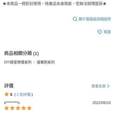
２．訂單成立數日內，您將收到繳費通知簡訊。
每筆NT$60，滿NT$499(含以上)免運費
★本商品一經拆封使用，除產品本身瑕疵，恕無法辦理退貨★
３．收到繳費通知簡訊後14天內，點擊此簡訊中的連結，可透過四大超商／
ATM／網路銀行／等多元方式進行付款，方視為交易完成。
7-11取貨付款
※ 請注意：結帳手續完成當下不需立刻繳費，但若您需要取消訂單，請聯絡
每筆NT$60，滿NT$499(含以上)免運費
顯示電腦版詳細說明
購買商品的店家。未經商家同意取消之訂單仍視為有效，需透過AFTEE先享
後付繳納相關費用。
付款後7-11取貨
※ 交易是否成功請以「AFTEE先享後付 」之結帳頁面顯示為準，若有關於
客服
是否繳費成功／繳費後需取消欲退款等相關疑問，請聯繫「AFTEE先享後付
每筆NT$60，滿NT$499(含以上)免運費
客戶支援中心」
https://netprotections.freshdesk.com/support/home
宅配
【注意事項】
１．透過由恩沛科技股份有限公司提供之「AFTEE先享後付」服務完成之交
每筆NT$70，滿NT$599(含以上)免運費
商品相關分類 (1)
易，需依本服務之必要範圍內提供個人資料，並將交易相關給付款項請求債
權轉讓予恩沛科技股份有限公司。
DIY居家修繕系列
接著劑系列
２．關於個人資料處理事宜，請瀏覽以下網址：
https://aftee.tw/terms/#terms3
３．未成年的使用者請事先徵得法定代理人或監護人之同意方可使用
「AFTEE先享後付」，若未經同意申辦者引起之損失，本公司不負相關責
任。
評價
查看全部
４．使用「AFTEE先享後付」時，將依據個別帳號之用戶狀況，依本公司即
時審查核予不同之上限額度；若仍有額度不足之情形，本公司將視審查結果
5
(
2
則評價
)
請求用戶進行身份認證。
５．嚴禁一人註冊多個帳號或使用他人資訊註冊。若發現惡意使用之情形，
b*********n
2022/06/10
恩沛科技股份有限公司將有權停止該用戶之使用額度並採取法律行動。