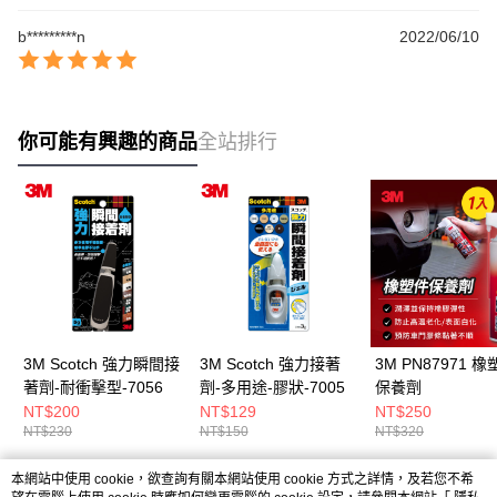
b*********n
2022/06/10
你可能有興趣的商品
全站排行
3M Scotch 強力瞬間接
3M Scotch 強力接著
3M PN87971 
著劑-耐衝擊型-7056
劑-多用途-膠狀-7005
保養劑
NT$200
NT$129
NT$250
NT$230
NT$150
NT$320
本網站中使用 cookie，欲查詢有關本網站使用 cookie 方式之詳情，及若您不希
熱門標籤