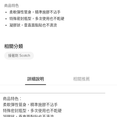
3 期 0 利率 每期
NT$66
21家銀行
商品特色
合作金庫商業銀行
第一商業銀行
超商取貨付款
柔軟彈性管身，精準施膠不沾手
華南商業銀行
彰化商業銀行
特殊密封瓶型，多次使用也不乾硬
LINE Pay
上海商業儲蓄銀行
台北富邦商業銀行
國泰世華商業銀行
兆豐國際商業銀行
凝膠狀，垂直面黏貼也不滴流
Apple Pay
臺灣中小企業銀行
台中商業銀行
匯豐（台灣）商業銀行
華泰商業銀行
街口支付
聯邦商業銀行
遠東國際商業銀行
相關分類
元大商業銀行
永豐商業銀行
悠遊付
玉山商業銀行
星展（台灣）商業銀行
接著劑 Scotch
台新國際商業銀行
中國信託商業銀行
AFTEE先享後付
台灣樂天信用卡公司
相關說明
【關於「AFTEE先享後付」】
ATM付款
AFTEE先享後付是「在收到商品之後才付款」的支付方式。 讓您購物簡單
詳細說明
相關推薦
便利好安心！
１．簡單：不需註冊會員、不需綁卡、不需儲值。
運送方式
２．便利：只要手機號碼，簡訊認證，即可結帳。
３．安心：先確認商品／服務後，再付款。
全家取貨付款
商品特色：
每筆NT$60，滿NT$499(含以上)免運費
【「AFTEE先享後付」結帳流程】
柔軟彈性管身，精準施膠不沾手
１．於結帳方式選擇「AFTEE先享後付」後，將跳轉至「AFTEE先享後付」
特殊密封瓶型，多次使用也不乾硬
付款後全家取貨
結帳頁面，進行簡訊認證並確認金額後，即可完成結帳。
凝膠狀，垂直面黏貼也不滴流