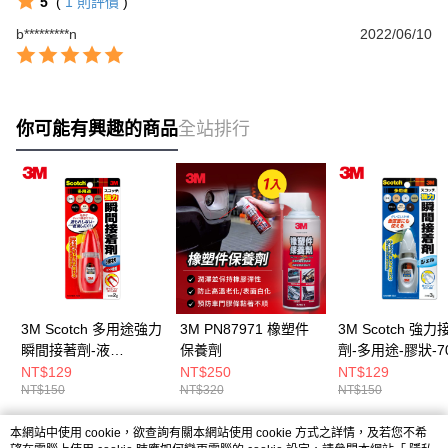
5
(
1
則評價
)
b*********n
2022/06/10
你可能有興趣的商品
全站排行
3M Scotch 多用途強力
3M PN87971 橡塑件
3M Scotch 強力
瞬間接著劑-液
保養劑
劑-多用途-膠狀-7
狀-7004T
NT$129
NT$250
NT$129
NT$150
NT$320
NT$150
本網站中使用 cookie，欲查詢有關本網站使用 cookie 方式之詳情，及若您不希
熱門標籤