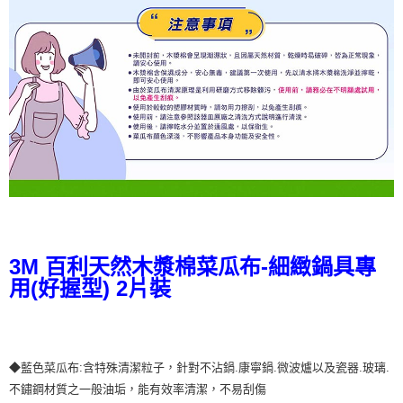
3M 百利天然木漿棉菜瓜布-細緻鍋具專
用(好握型) 2片裝
◆藍色菜瓜布:含特殊清潔粒子，針對不沾鍋.康寧鍋.微波爐以及瓷器.玻璃.
不鏽鋼材質之一般油垢，能有效率清潔，不易刮傷