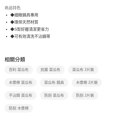
3 期 0 利率 每期
NT$29
21家銀行
商品特色
合作金庫商業銀行
第一商業銀行
超商取貨付款
◆細緻鍋具專用
華南商業銀行
彰化商業銀行
◆環保天然材質
LINE Pay
上海商業儲蓄銀行
台北富邦商業銀行
國泰世華商業銀行
兆豐國際商業銀行
◆S型好握清潔更省力
Apple Pay
臺灣中小企業銀行
台中商業銀行
◆可有效清洗不沾鍋等
匯豐（台灣）商業銀行
華泰商業銀行
街口支付
聯邦商業銀行
遠東國際商業銀行
元大商業銀行
永豐商業銀行
悠遊付
玉山商業銀行
星展（台灣）商業銀行
相關分類
台新國際商業銀行
中國信託商業銀行
AFTEE先享後付
百利 菜瓜布
抗菌 菜瓜布
菜瓜布 2片裝
台灣樂天信用卡公司
相關說明
【關於「AFTEE先享後付」】
木漿棉 菜瓜布
菜瓜布 鍋具
木漿棉 2片裝
ATM付款
AFTEE先享後付是「在收到商品之後才付款」的支付方式。 讓您購物簡單
便利好安心！
１．簡單：不需註冊會員、不需綁卡、不需儲值。
不沾鍋 菜瓜布
防刮 菜瓜布
防刮 2片裝
運送方式
２．便利：只要手機號碼，簡訊認證，即可結帳。
３．安心：先確認商品／服務後，再付款。
全家取貨付款
防刮 木漿棉
每筆NT$60，滿NT$499(含以上)免運費
【「AFTEE先享後付」結帳流程】
１．於結帳方式選擇「AFTEE先享後付」後，將跳轉至「AFTEE先享後付」
付款後全家取貨
結帳頁面，進行簡訊認證並確認金額後，即可完成結帳。