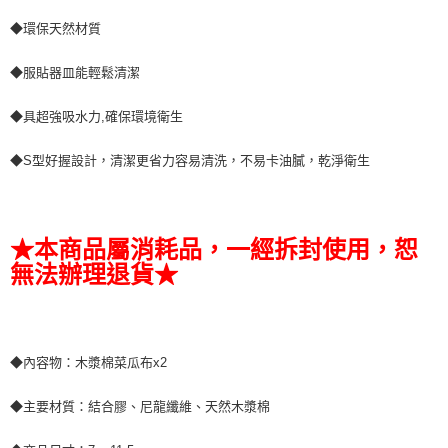
◆環保天然材質
◆服貼器皿能輕鬆清潔
◆具超強吸水力,確保環境衛生
◆S型好握設計，清潔更省力容易清洗，不易卡油膩，乾淨衛生
★本商品屬消耗品，一經拆封使用，恕
無法辦理退貨★
◆內容物：木漿棉菜瓜布x2
◆主要材質：結合膠、尼龍纖維、天然木漿棉