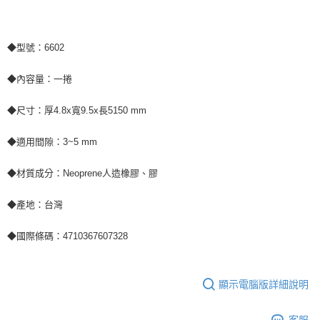
◆型號：6602
◆內容量：一捲
◆尺寸：厚4.8x寬9.5x長5150 mm
◆適用間隙：3~5 mm
◆材質成分：Neoprene人造橡膠、膠
◆產地：台灣
◆國際條碼：4710367607328
顯示電腦版詳細說明
客服