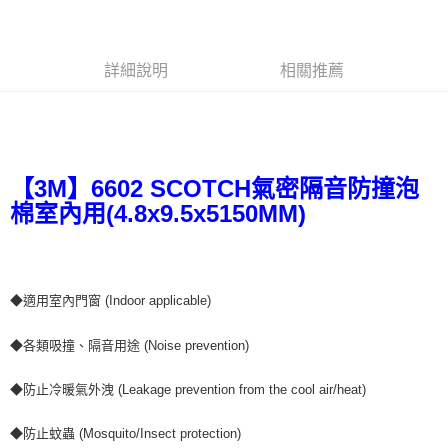
２．訂單成立數日內，您將收到繳費通知簡訊。
每筆NT$60，滿NT$499(含以上)免運費
３．收到繳費通知簡訊後14天內，點擊此簡訊中的連結，可透過四大超商／
ATM／網路銀行／等多元方式進行付款，方視為交易完成。
7-11取貨付款
※ 請注意：結帳手續完成當下不需立刻繳費，但若您需要取消訂單，請聯絡
詳細說明
相關推薦
每筆NT$60，滿NT$499(含以上)免運費
購買商品的店家。未經商家同意取消之訂單仍視為有效，需透過AFTEE先享
後付繳納相關費用。
付款後7-11取貨
※ 交易是否成功請以「AFTEE先享後付 」之結帳頁面顯示為準，若有關於
是否繳費成功／繳費後需取消欲退款等相關疑問，請聯繫「AFTEE先享後付
每筆NT$60，滿NT$499(含以上)免運費
客戶支援中心」
https://netprotections.freshdesk.com/support/home
宅配
【3M】6602 SCOTCH氣密隔音防撞泡
【注意事項】
１．透過由恩沛科技股份有限公司提供之「AFTEE先享後付」服務完成之交
每筆NT$70，滿NT$599(含以上)免運費
棉室內用(4.8x9.5x5150MM)
易，需依本服務之必要範圍內提供個人資料，並將交易相關給付款項請求債
權轉讓予恩沛科技股份有限公司。
２．關於個人資料處理事宜，請瀏覽以下網址：
https://aftee.tw/terms/#terms3
３．未成年的使用者請事先徵得法定代理人或監護人之同意方可使用
◆適用室內門窗 (Indoor applicable)
「AFTEE先享後付」，若未經同意申辦者引起之損失，本公司不負相關責
任。
◆各類吸撞、隔音用途 (Noise prevention)
４．使用「AFTEE先享後付」時，將依據個別帳號之用戶狀況，依本公司即
時審查核予不同之上限額度；若仍有額度不足之情形，本公司將視審查結果
請求用戶進行身份認證。
◆防止冷暖氣外洩 (Leakage prevention from the cool air/heat)
５．嚴禁一人註冊多個帳號或使用他人資訊註冊。若發現惡意使用之情形，
恩沛科技股份有限公司將有權停止該用戶之使用額度並採取法律行動。
◆防止蚊蟲 (Mosquito/Insect protection)