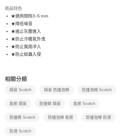
3 期 0 利率 每期
NT$54
21家銀行
商品特色
合作金庫商業銀行
第一商業銀行
超商取貨付款
★適用間隙3~5 mm
華南商業銀行
彰化商業銀行
★降低噪音
LINE Pay
上海商業儲蓄銀行
台北富邦商業銀行
國泰世華商業銀行
兆豐國際商業銀行
★遏止灰塵進入
Apple Pay
臺灣中小企業銀行
台中商業銀行
★防止冷暖氣外洩
匯豐（台灣）商業銀行
華泰商業銀行
★防止風雨滲入
街口支付
聯邦商業銀行
遠東國際商業銀行
★防止蚊蟲入侵
元大商業銀行
永豐商業銀行
悠遊付
玉山商業銀行
星展（台灣）商業銀行
台新國際商業銀行
中國信託商業銀行
AFTEE先享後付
台灣樂天信用卡公司
相關說明
相關分類
【關於「AFTEE先享後付」】
ATM付款
AFTEE先享後付是「在收到商品之後才付款」的支付方式。 讓您購物簡單
隔音 Scotch
隔音 防撞泡棉
防撞泡棉 Scotch
便利好安心！
１．簡單：不需註冊會員、不需綁卡、不需儲值。
運送方式
氣密 隔音
防撞條 隔音
氣密 Scotch
２．便利：只要手機號碼，簡訊認證，即可結帳。
３．安心：先確認商品／服務後，再付款。
全家取貨付款
防撞條 Scotch
防撞泡棉 氣密
防撞泡棉 防滑
每筆NT$60，滿NT$499(含以上)免運費
【「AFTEE先享後付」結帳流程】
１．於結帳方式選擇「AFTEE先享後付」後，將跳轉至「AFTEE先享後付」
防滑 Scotch
付款後全家取貨
結帳頁面，進行簡訊認證並確認金額後，即可完成結帳。