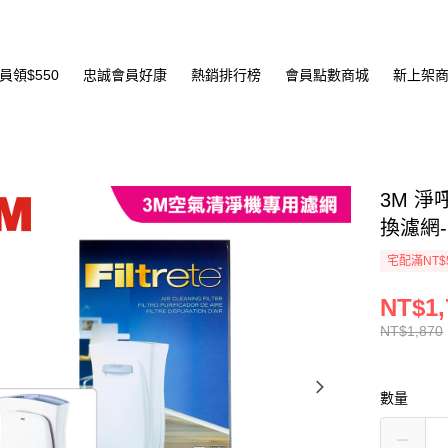
員領$550
忠誠會員好康
熱銷排行榜
會員點數商城
新上架
3M 淨
換濾網-C
宅配滿NT$
NT$1,
NT$1,870
數量