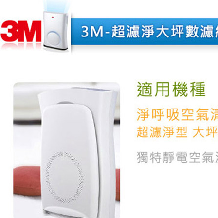
２．關於
https://aft
３．未成
「AFTE
任。
４．使用「
即時審查
結果請求
５．嚴禁
形，恩沛
動。