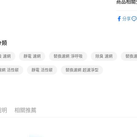
商品相關分
玉山商
相關說明
台新國
【關於「A
空氣清淨/
台灣樂
ATM付款
AFTEE
分享
便利好安
１．簡單
２．便利
運送方式
３．安心
分類
宅配
【「AFT
每筆NT$7
１．於結帳
吸 濾網
靜電 濾網
替換濾網 淨呼吸
除臭 濾網
替換濾
付」結帳
２．訂單
濾網 活性碳
靜電 活性碳
替換濾網 超濾淨型
３．收到繳
／ATM／
※ 請注意
絡購買商品
先享後付
※ 交易是
是否繳費成
付客戶支
說明
相關推薦
【注意事
１．透過由
交易，需
求債權轉