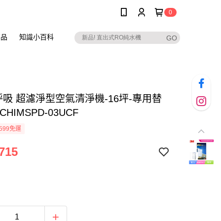
0
商品
知識小百科
呼吸 超濾淨型空氣清淨機-16坪-專用替
HIMSPD-03UCF
599免運
715