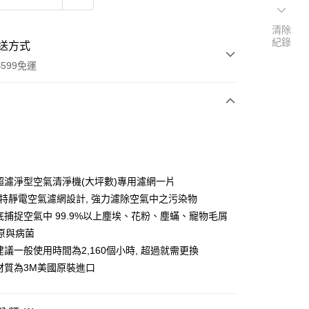
清除
紀錄
送方式
599免運
次付款
期付款
0 利率 每期
NT$571
21家銀行
含超濾淨型空氣清淨機(大坪數)專用濾網一片
庫商業銀行
第一商業銀行
M獨特靜電空氣濾網設計, 強力濾除空氣中之污染物
業銀行
彰化商業銀行
徹底捕捉空氣中 99.9%以上塵埃、花粉、塵蟎、寵物毛屑
業儲蓄銀行
台北富邦商業銀行
原與病菌
華商業銀行
兆豐國際商業銀行
建議一般使用時間為2,160個小時, 超過就需更換
小企業銀行
台中商業銀行
網材質為3M美國原裝進口
台灣）商業銀行
華泰商業銀行
業銀行
遠東國際商業銀行
業銀行
永豐商業銀行
享後付