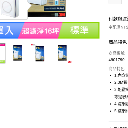
付款與運
宅配滿NT$
付款方式
商品特色
信用卡一
商品編號
4901790
信用卡分
商品特色
3 期 
1.內
合作金
2.3
LINE Pay
華南商
3.能
Apple Pay
上海商
等過敏
國泰世
4.濾網
街口支付
臺灣中
5.濾
匯豐（
悠遊付
聯邦商
元大商
AFTEE先