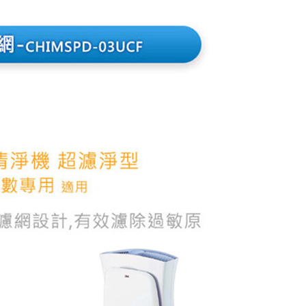
個人資料處理事宜，請瀏覽以下網址：
ee.tw/terms/#terms3
年的使用者請事先徵得法定代理人或監護人之同意方可使用
E先享後付」，若未經同意申辦者引起之損失，本公司不負相關責
AFTEE先享後付」時，將依據個別帳號之用戶狀況，依本公司
核予不同之上限額度；若仍有額度不足之情形，本公司將視審查
用戶進行身份認證。
一人註冊多個帳號或使用他人資訊註冊。若發現惡意使用之情
科技股份有限公司將有權停止該用戶之使用額度並採取法律行