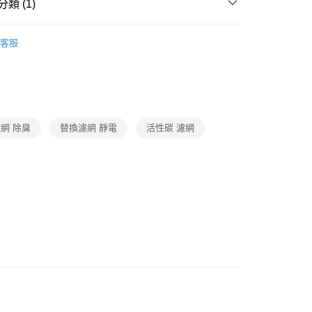
類 (1)
業銀行
星展（台灣）商業銀行
際商業銀行
中國信託商業銀行
FTEE先享後付」】
除濕系列
空氣清淨機專用濾網系列
天信用卡公司
先享後付是「在收到商品之後才付款」的支付方式。 讓您購物簡單
客服
心！
：不需註冊會員、不需綁卡、不需儲值。
：只要手機號碼，簡訊認證，即可結帳。
：先確認商品／服務後，再付款。
EE先享後付」結帳流程】
0，滿NT$599(含以上)免運費
方式選擇「AFTEE先享後付」後，將跳轉至「AFTEE先享後
網 除臭
替換濾網 靜電
活性碳 濾網
頁面，進行簡訊認證並確認金額後，即可完成結帳。
成立數日內，您將收到繳費通知簡訊。
費通知簡訊後14天內，點擊此簡訊中的連結，可透過四大超商
網路銀行／等多元方式進行付款，方視為交易完成。
：結帳手續完成當下不需立刻繳費，但若您需要取消訂單，請聯
的店家。未經商家同意取消之訂單仍視為有效，需透過AFTEE
繳納相關費用。
否成功請以「AFTEE先享後付 」之結帳頁面顯示為準，若有關於
功／繳費後需取消欲退款等相關疑問，請聯繫「AFTEE先享後
援中心」
https://netprotections.freshdesk.com/support/home
項】
恩沛科技股份有限公司提供之「AFTEE先享後付」服務完成之
依本服務之必要範圍內提供個人資料，並將交易相關給付款項請
讓予恩沛科技股份有限公司。