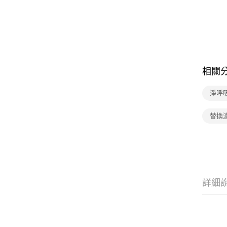
相關
淨呼
替換
詳細