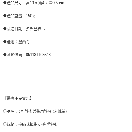
◆產品尺寸：高19 x 寬4 x 深9.5 cm
◆產品重量：150 g
◆製造日期：如外盒標示
◆產地：墨西哥
◆國際條碼：051131198548
【醫療產品資訊】
◎品名：3M 護多樂醫用護具 (未滅菌)
◎規格：拉繩式拇指支撐型護腕