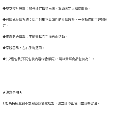
請求用戶進行身份認證。
５．嚴禁一人註冊多個帳號或使用他人資訊註冊。若發現惡意使用之情形，
◆雙支撐片設計：加強穩定拇指兩側，幫助固定大拇指關節。
恩沛科技股份有限公司將有權停止該用戶之使用額度並採取法律行動。
◆可調式拉繩系統：採用耐用不具彈性的拉繩設計，一個動作即可輕鬆固
定。
◆細緻貼合剪裁：不影響其它手指自由活動。
◆穿脫容易，左右手均適用。
◆共2種包裝(不同包裝內容物皆相同)，請以實際商品包裝為主。
★注意事項★
1.如果持續感到不舒服或疼痛感增加，請立即停止使用並就醫診治。