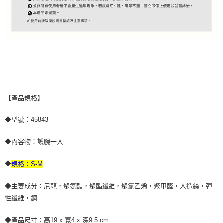
【產品規格】
◆型號：45843
◆內容物：護腕一入
◆
規格：S-M
◆主要成分：尼龍，聚氨酯，聚酯纖維，聚氯乙烯，聚甲醛，人造絲，彈
性纖維，鋼
◆產品尺寸：高19 x 寬4 x 深9.5 cm