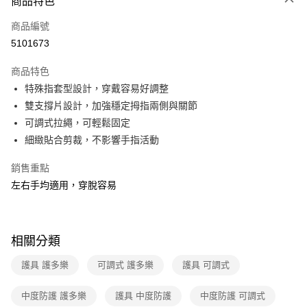
商品特色
信用卡一次付款
商品編號
信用卡分期付款
5101673
3 期 0 利率 每期
NT$451
21家銀行
商品特色
合作金庫商業銀行
第一商業銀行
超商取貨付款
特殊指套型設計，穿戴容易好調整
華南商業銀行
彰化商業銀行
雙支撐片設計，加強穩定拇指兩側與關節
LINE Pay
上海商業儲蓄銀行
台北富邦商業銀行
國泰世華商業銀行
兆豐國際商業銀行
可調式拉繩，可輕鬆固定
Apple Pay
臺灣中小企業銀行
台中商業銀行
細緻貼合剪裁，不影響手指活動
匯豐（台灣）商業銀行
華泰商業銀行
街口支付
聯邦商業銀行
遠東國際商業銀行
銷售重點
元大商業銀行
永豐商業銀行
悠遊付
左右手均適用，穿脫容易
玉山商業銀行
星展（台灣）商業銀行
台新國際商業銀行
中國信託商業銀行
AFTEE先享後付
台灣樂天信用卡公司
相關說明
相關分類
【關於「AFTEE先享後付」】
ATM付款
AFTEE先享後付是「在收到商品之後才付款」的支付方式。 讓您購物簡單
護具 護多樂
可調式 護多樂
護具 可調式
便利好安心！
１．簡單：不需註冊會員、不需綁卡、不需儲值。
運送方式
２．便利：只要手機號碼，簡訊認證，即可結帳。
中度防護 護多樂
護具 中度防護
中度防護 可調式
３．安心：先確認商品／服務後，再付款。