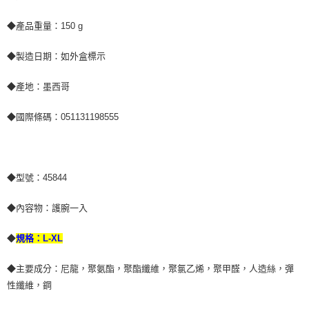
◆產品重量：150 g
◆製造日期：如外盒標示
◆產地：墨西哥
◆國際條碼：051131198555
◆型號：45844
◆內容物：護腕一入
◆
規格：L-XL
◆主要成分：尼龍，聚氨酯，聚酯纖維，聚氯乙烯，聚甲醛，人造絲，彈
性纖維，鋼