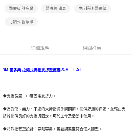
全家取貨付款
每筆NT$60，滿NT$499(含以上)免運費
醫療級 護多樂
醫療級 護具
中度防護 醫療級
【「AFTEE先享後付」結帳流程】
１．於結帳方式選擇「AFTEE先享後付」後，將跳轉至「AFTEE先享後付」
付款後全家取貨
結帳頁面，進行簡訊認證並確認金額後，即可完成結帳。
可調式 醫療級
２．訂單成立數日內，您將收到繳費通知簡訊。
每筆NT$60，滿NT$499(含以上)免運費
３．收到繳費通知簡訊後14天內，點擊此簡訊中的連結，可透過四大超商／
ATM／網路銀行／等多元方式進行付款，方視為交易完成。
7-11取貨付款
※ 請注意：結帳手續完成當下不需立刻繳費，但若您需要取消訂單，請聯絡
每筆NT$60，滿NT$499(含以上)免運費
購買商品的店家。未經商家同意取消之訂單仍視為有效，需透過AFTEE先享
詳細說明
相關推薦
後付繳納相關費用。
付款後7-11取貨
※ 交易是否成功請以「AFTEE先享後付 」之結帳頁面顯示為準，若有關於
是否繳費成功／繳費後需取消欲退款等相關疑問，請聯繫「AFTEE先享後付
每筆NT$60，滿NT$499(含以上)免運費
客戶支援中心」
https://netprotections.freshdesk.com/support/home
3M 護多樂 拉繩式拇指支撐型護腕-S-M
L-XL
宅配
【注意事項】
１．透過由恩沛科技股份有限公司提供之「AFTEE先享後付」服務完成之交
每筆NT$70，滿NT$599(含以上)免運費
易，需依本服務之必要範圍內提供個人資料，並將交易相關給付款項請求債
權轉讓予恩沛科技股份有限公司。
◆支撐強度：中度固定支撐力。
２．關於個人資料處理事宜，請瀏覽以下網址：
https://aftee.tw/terms/#terms3
◆為受傷、無力、不適的大拇指與手腕關節，提供舒適的保護，並藉由支
３．未成年的使用者請事先徵得法定代理人或監護人之同意方可使用
「AFTEE先享後付」，若未經同意申辦者引起之損失，本公司不負相關責
撐片提供良好的支撐與固定。可於工作及活動中使用。
任。
４．使用「AFTEE先享後付」時，將依據個別帳號之用戶狀況，依本公司即
◆特殊指套型設計：穿戴容易，輕鬆調整至符合個人體型。
時審查核予不同之上限額度；若仍有額度不足之情形，本公司將視審查結果