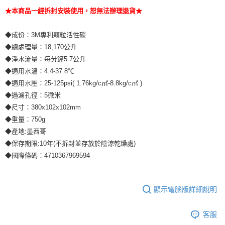
★本商品一經拆封安裝使用，恕無法辦理退貨★
◆成份：3M專利顆粒活性碳
◆總處理量：18,170公升
◆淨水流量：每分鐘5.7公升
◆適用水溫：4.4-37.8℃
◆適用水壓：25-125psi( 1.76kg/c㎡-8.8kg/c㎡ )
◆過濾孔徑：5微米
◆尺寸：380x102x102mm
◆重量：750g
◆產地:墨西哥
◆保存期限:10年(不拆封並存放於陰涼乾燥處)
◆國際條碼：4710367969594
顯示電腦版詳細說明
客服