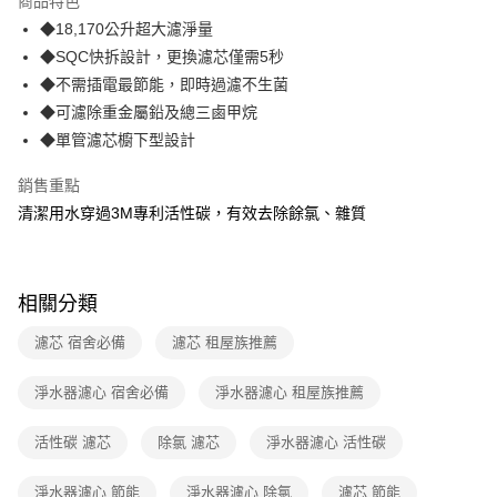
商品特色
合作金庫商業銀行
第一商業銀行
LINE Pay
◆18,170公升超大濾淨量
華南商業銀行
彰化商業銀行
◆SQC快拆設計，更換濾芯僅需5秒
Apple Pay
上海商業儲蓄銀行
台北富邦商業銀行
國泰世華商業銀行
兆豐國際商業銀行
◆不需插電最節能，即時過濾不生菌
街口支付
臺灣中小企業銀行
台中商業銀行
◆可濾除重金屬鉛及總三鹵甲烷
匯豐（台灣）商業銀行
華泰商業銀行
◆單管濾芯櫥下型設計
悠遊付
聯邦商業銀行
遠東國際商業銀行
元大商業銀行
永豐商業銀行
AFTEE先享後付
銷售重點
玉山商業銀行
星展（台灣）商業銀行
相關說明
清潔用水穿過3M專利活性碳，有效去除餘氯、雜質
台新國際商業銀行
中國信託商業銀行
【關於「AFTEE先享後付」】
台灣樂天信用卡公司
ATM付款
AFTEE先享後付是「在收到商品之後才付款」的支付方式。 讓您購物簡單
便利好安心！
１．簡單：不需註冊會員、不需綁卡、不需儲值。
相關分類
運送方式
２．便利：只要手機號碼，簡訊認證，即可結帳。
３．安心：先確認商品／服務後，再付款。
宅配
濾芯 宿舍必備
濾芯 租屋族推薦
每筆NT$70，滿NT$599(含以上)免運費
【「AFTEE先享後付」結帳流程】
淨水器濾心 宿舍必備
淨水器濾心 租屋族推薦
１．於結帳方式選擇「AFTEE先享後付」後，將跳轉至「AFTEE先享後付」
結帳頁面，進行簡訊認證並確認金額後，即可完成結帳。
２．訂單成立數日內，您將收到繳費通知簡訊。
活性碳 濾芯
除氯 濾芯
淨水器濾心 活性碳
３．收到繳費通知簡訊後14天內，點擊此簡訊中的連結，可透過四大超商／
ATM／網路銀行／等多元方式進行付款，方視為交易完成。
淨水器濾心 節能
淨水器濾心 除氯
濾芯 節能
※ 請注意：結帳手續完成當下不需立刻繳費，但若您需要取消訂單，請聯絡