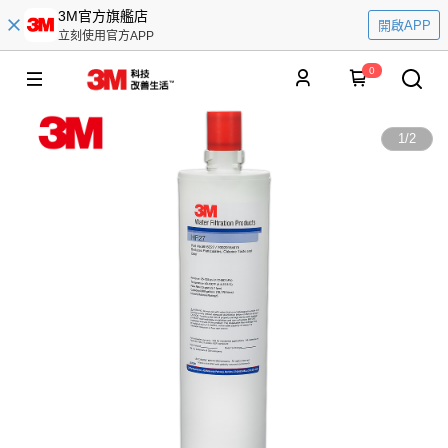
3M官方旗艦店
開啟APP
立刻使用官方APP
0
1
/
2