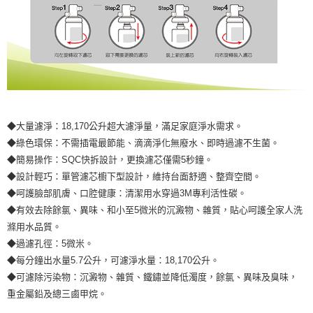
◆大量濾淨：18,170公升超大濾淨量，滿足家庭淨水需求。
◆綠色環保：不需插電最節能、滴滴淨化無廢水、即時過濾不生菌。
◆簡易操作：SQC快拆設計，更換濾芯僅需5秒鐘。
◆設計輕巧：單管濾芯櫥下型設計，維持台面舒適、整齊空間。
◆呵護臉部肌膚、口腔健康：清潔用水穿過3M專利活性碳。
◆有效去除餘氯、異味、和小至5微米的沉澱物、雜質，貼心呵護全家人洗
滌用水品質。
◆過濾孔徑：5微米。
◆每分鐘出水量5.7公升，可濾淨水量：18,170公升。
◆可濾除污染物：沉澱物、雜質、鐵鏽並降低濁度，餘氯、異味及臭味，
重金屬鉛及總三鹵甲烷。