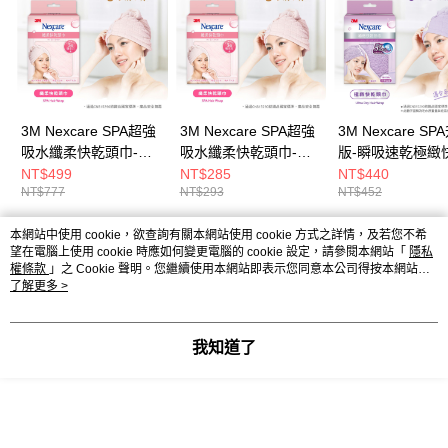
3M Nexcare SPA超強
3M Nexcare SPA超強
3M Nexcare SP
吸水纖柔快乾頭巾-粉
吸水纖柔快乾頭巾-粉
版-瞬吸速乾極緻
紅-3入組
紅
頭巾
NT$499
NT$285
NT$440
NT$777
NT$293
NT$452
本網站中使用 cookie，欲查詢有關本網站使用 cookie 方式之詳情，及若您不希
熱門標籤
望在電腦上使用 cookie 時應如何變更電腦的 cookie 設定，請參閱本網站「
隱私
權條款
」之 Cookie 聲明。您繼續使用本網站即表示您同意本公司得按本網站使
用條款之 Cookie 聲明使用 cookie。
了解更多 >
我知道了