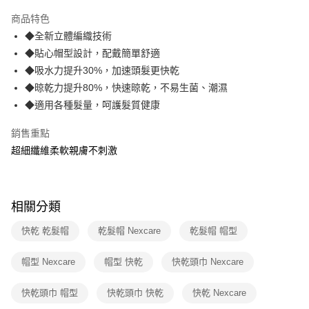
3 期 0 利率 每期
NT$266
21家銀行
商品特色
合作金庫商業銀行
第一商業銀行
超商取貨付款
◆全新立體編織技術
華南商業銀行
彰化商業銀行
◆貼心帽型設計，配戴簡單舒適
LINE Pay
上海商業儲蓄銀行
台北富邦商業銀行
國泰世華商業銀行
兆豐國際商業銀行
◆吸水力提升30%，加速頭髮更快乾
Apple Pay
臺灣中小企業銀行
台中商業銀行
◆晾乾力提升80%，快速晾乾，不易生菌、潮濕
匯豐（台灣）商業銀行
華泰商業銀行
◆適用各種髮量，呵護髮質健康
街口支付
聯邦商業銀行
遠東國際商業銀行
元大商業銀行
永豐商業銀行
悠遊付
銷售重點
玉山商業銀行
星展（台灣）商業銀行
超細纖維柔軟親膚不刺激
台新國際商業銀行
中國信託商業銀行
AFTEE先享後付
台灣樂天信用卡公司
相關說明
【關於「AFTEE先享後付」】
ATM付款
AFTEE先享後付是「在收到商品之後才付款」的支付方式。 讓您購物簡單
相關分類
便利好安心！
１．簡單：不需註冊會員、不需綁卡、不需儲值。
快乾 乾髮帽
乾髮帽 Nexcare
乾髮帽 帽型
運送方式
２．便利：只要手機號碼，簡訊認證，即可結帳。
３．安心：先確認商品／服務後，再付款。
全家取貨付款
帽型 Nexcare
帽型 快乾
快乾頭巾 Nexcare
每筆NT$60，滿NT$499(含以上)免運費
【「AFTEE先享後付」結帳流程】
１．於結帳方式選擇「AFTEE先享後付」後，將跳轉至「AFTEE先享後付」
快乾頭巾 帽型
快乾頭巾 快乾
快乾 Nexcare
付款後全家取貨
結帳頁面，進行簡訊認證並確認金額後，即可完成結帳。