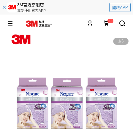
3M官方旗艦店
開啟APP
立刻使用官方APP
0
1
/
3