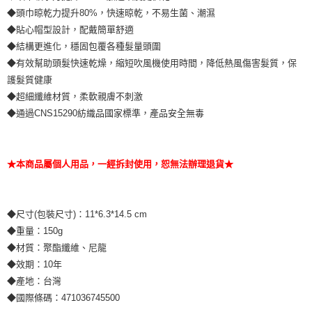
◆頭巾晾乾力提升80%，快速晾乾，不易生菌、潮濕
◆貼心帽型設計，配戴簡單舒適
◆結構更進化，穩固包覆各種髮量頭圍
◆有效幫助頭髮快速乾燥，縮短吹風機使用時間，降低熱風傷害髮質，保
護髮質健康
◆超細纖維材質，柔軟親膚不刺激
◆通過CNS15290紡織品國家標準，產品安全無毒
★本商品屬個人用品，一經拆封使用，恕無法辦理退貨★
◆尺寸(包裝尺寸)：11*6.3*14.5 cm
◆重量：150g
◆材質：聚酯纖維、尼龍
◆效期：10年
◆產地：台灣
◆國際條碼：471036745500