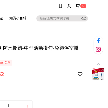
0
商品
知識小百科
無痕 防水掛鉤-中型活動掛勾-免鑽浴室掛
499免運
52