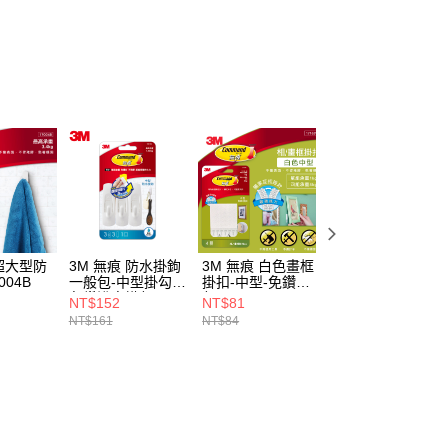
 超大型防
3M 無痕 防水掛鉤
3M 無痕 白色畫框
3M 無痕 大型一般
004B
一般包-中型掛勾-
掛扣-中型-免鑽掛
掛鉤-免鑽掛
免鑽浴室掛勾
勾
勾-27003VP
NT$152
NT$81
NT$155
NT$161
NT$84
NT$165