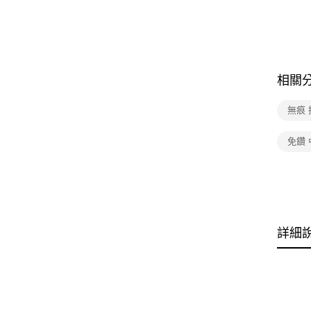
相關
無痕 
免鑽 
詳細