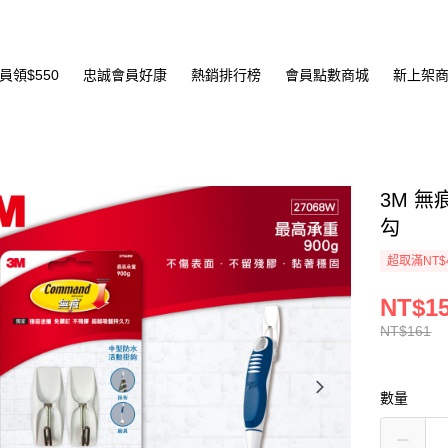
員領$550
忠誠會員好康
熱銷排行榜
會員點數商城
新上架
3M 
勾
超取滿NT$
NT$1
NT$161
數量