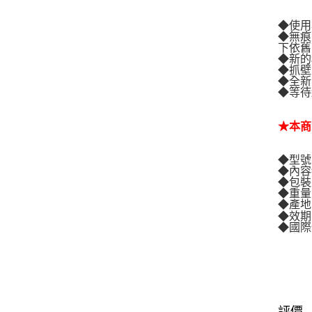
◆使用
◆無痕
下依舊
◆新的
◆抓壁
◆全新
◆等待
★本商
◆型號
◆內容
◆包裝尺
◆重量
◆產地
◆效期
◆國際條
評價