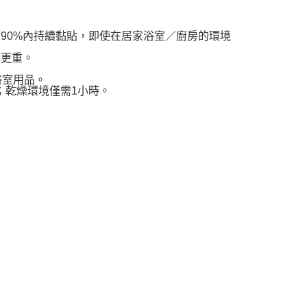
恩沛科技股份有限公司提供之「AFTEE先享後付」服務完成之
依本服務之必要範圍內提供個人資料，並將交易相關給付款項請
0，滿NT$599(含以上)免運費
讓予恩沛科技股份有限公司。
度90%內持續黏貼，即使在居家浴室／廚房的環境
個人資料處理事宜，請瀏覽以下網址：
ee.tw/terms/#terms3
重更重。
年的使用者請事先徵得法定代理人或監護人之同意方可使用
E先享後付」，若未經同意申辦者引起之損失，本公司不負相關責
浴室用品。
；乾燥環境僅需1小時。
AFTEE先享後付」時，將依據個別帳號之用戶狀況，依本公司
核予不同之上限額度；若仍有額度不足之情形，本公司將視審查
用戶進行身份認證。
一人註冊多個帳號或使用他人資訊註冊。若發現惡意使用之情
科技股份有限公司將有權停止該用戶之使用額度並採取法律行