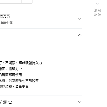
清除
紀錄
送方式
499免運
次付款
期付款
0 利率 每期
NT$50
21家銀行
釘、不殘膠、超越吸盤持久力
庫商業銀行
第一商業銀行
穩固，抓壁力up
付款
業銀行
彰化商業銀行
凸磚面都可使用
業儲蓄銀行
台北富邦商業銀行
水氣，浴室廚房也不易脫落
華商業銀行
兆豐國際商業銀行
時間縮短，承重更重
小企業銀行
台中商業銀行
台灣）商業銀行
華泰商業銀行
業銀行
遠東國際商業銀行
類 (1)
業銀行
永豐商業銀行