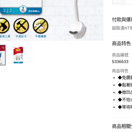
付款與運
超取滿NT$
付款方式
商品特色
信用卡一
商品編號
5336633
信用卡分
商品特色
3 期 
◆免鑽
合作金
◆黏著
超商取貨
華南商
◆微凹
LINE Pay
上海商
◆不怕
國泰世
◆等待
Apple Pay
臺灣中
匯豐（
街口支付
聯邦商
商品相關分
元大商
悠遊付