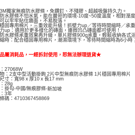
１．透過由
交易，需
每筆NT$7
3M獨家無痕防水膠條，免鑽釘、不殘膠、超越吸盤持久力。
求債權轉
防水膠條不怕水氣，能在嚴苛的環境-10度~50度溫度，相對溼
２．關於
可以牢牢貼住牆面，不易脫落。
https://aft
穩固專用棉片，三重效能升級！抓壁力up／等待時間縮時／承
３．未成
力up：適用於更多樣化的磚面，連微凹凸磚面都可使用！
「AFTE
防水膠條承重效果再升級，單片膠條900g承重，輕鬆收納各式
任。
縮時：配合穩固專用棉片，潮濕環境下，等待時間縮時為6小時
４．使用「
即時審查
結果請求
品屬消耗品，一經拆封使用，恕無法辦理退貨★
５．嚴禁
形，恩沛
：27068W
動。
物：2支中型活動掛鉤 2片中型無痕防水膠條 1片穩固專用棉片
寸：寬98 x 厚10 x 長17 mm
：28g
：掛勾-中國/無痕膠條-
新加坡
：3年
碼：4710367458869