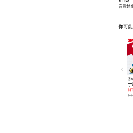
喜歡這
你可能
3
一
免
NT
NT