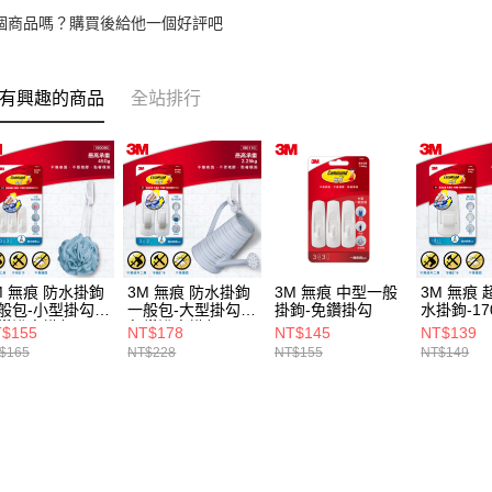
個商品嗎？購買後給他一個好評吧
有興趣的商品
全站排行
M 無痕 防水掛鉤
3M 無痕 防水掛鉤
3M 無痕 中型一般
3M 無痕
般包-小型掛勾-
一般包-大型掛勾-
掛鉤-免鑽掛勾
水掛鉤-17
鑽浴室掛勾
免鑽浴室掛勾
$155
NT$178
NT$145
NT$139
$165
NT$228
NT$155
NT$149