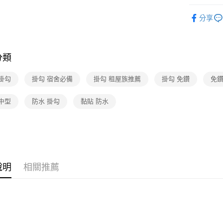
玉山商
無痕掛鉤/
台新國
AFTEE先
分享
台灣樂
相關說明
【關於「A
ATM付款
AFTEE
便利好安
分類
１．簡單
２．便利
運送方式
掛勾
掛勾 宿舍必備
掛勾 租屋族推薦
掛勾 免鑽
免鑽
３．安心
全家取貨
【「AFT
中型
防水 掛勾
黏貼 防水
每筆NT$6
１．於結帳
付」結帳
付款後全
２．訂單
３．收到繳
每筆NT$6
／ATM／
※ 請注意
7-11取貨
絡購買商品
說明
相關推薦
先享後付
每筆NT$6
※ 交易是
是否繳費成
付款後7-1
付客戶支
每筆NT$6
【注意事
宅配