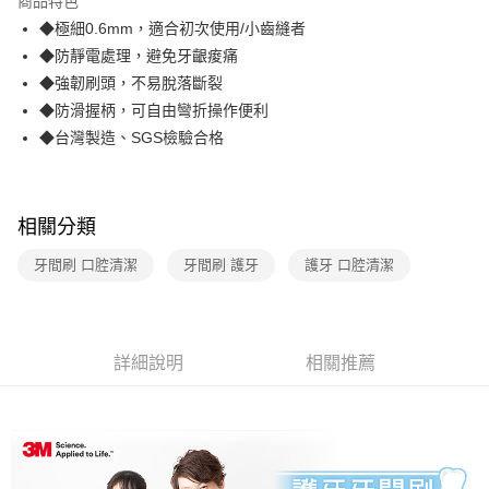
商品特色
合作金庫商業銀行
第一商業銀行
超商取貨付款
◆極細0.6mm，適合初次使用/小齒縫者
華南商業銀行
彰化商業銀行
◆防靜電處理，避免牙齦痠痛
LINE Pay
上海商業儲蓄銀行
台北富邦商業銀行
國泰世華商業銀行
兆豐國際商業銀行
◆強韌刷頭，不易脫落斷裂
Apple Pay
臺灣中小企業銀行
台中商業銀行
◆防滑握柄，可自由彎折操作便利
匯豐（台灣）商業銀行
華泰商業銀行
◆台灣製造、SGS檢驗合格
街口支付
聯邦商業銀行
遠東國際商業銀行
元大商業銀行
永豐商業銀行
悠遊付
玉山商業銀行
星展（台灣）商業銀行
台新國際商業銀行
中國信託商業銀行
AFTEE先享後付
相關分類
台灣樂天信用卡公司
相關說明
牙間刷 口腔清潔
牙間刷 護牙
護牙 口腔清潔
【關於「AFTEE先享後付」】
ATM付款
AFTEE先享後付是「在收到商品之後才付款」的支付方式。 讓您購物簡單
便利好安心！
１．簡單：不需註冊會員、不需綁卡、不需儲值。
運送方式
２．便利：只要手機號碼，簡訊認證，即可結帳。
詳細說明
相關推薦
３．安心：先確認商品／服務後，再付款。
全家取貨付款
每筆NT$60，滿NT$499(含以上)免運費
【「AFTEE先享後付」結帳流程】
１．於結帳方式選擇「AFTEE先享後付」後，將跳轉至「AFTEE先享後付」
付款後全家取貨
結帳頁面，進行簡訊認證並確認金額後，即可完成結帳。
２．訂單成立數日內，您將收到繳費通知簡訊。
每筆NT$60，滿NT$499(含以上)免運費
３．收到繳費通知簡訊後14天內，點擊此簡訊中的連結，可透過四大超商／