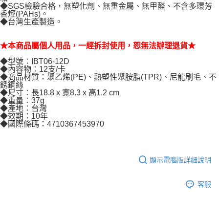
◆SGS檢驗合格，無塑化劑、無重金屬、無甲醛、不含多環芳
香烴(PAHs)。
◆台灣生產製造。
★本商品屬個人用品，一經拆封使用，恕無法辦理退貨★
◆型號：IBT06-12D
◆內容物：12支/卡
◆商品材質：聚乙烯(PE)、熱塑性聚胺脂(TPR)、尼龍刷毛、不
銹鋼絲
◆尺寸：長18.8 x 寬8.3 x 高1.2 cm
◆重量：37g
◆產地：台灣
◆效期：10年
◆國際條碼：4710367453970
顯示電腦版詳細說明
客服