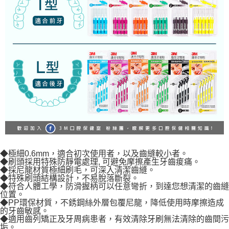
◆極細0.6mm，適合初次使用者，以及齒縫較小者。
◆刷頭採用特殊防靜電處理, 可避免摩擦產生牙齒痠痛。
◆採尼龍材質極細刷毛，可深入清潔齒縫。
◆特殊刷頭結構設計，不易脫落斷裂。
◆符合人體工學，防滑握柄可以任意彎折，到達您想清潔的齒縫
位置。
◆PP環保材質，不銹鋼絲外層包覆尼龍，降低使用時摩擦造成
的牙齒敏感。
◆適用齒列矯正及牙周病患者，有效清除牙刷無法清除的齒間污
垢。