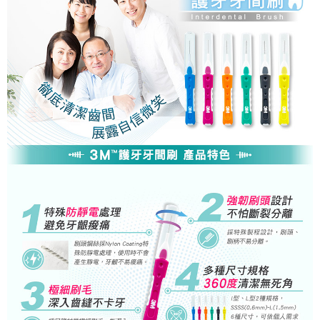
ATM／網路銀行／等多元方式進行付款，方視為交易完成。
7-11取貨付款
※ 請注意：結帳手續完成當下不需立刻繳費，但若您需要取消訂單，請聯絡
每筆NT$60，滿NT$499(含以上)免運費
購買商品的店家。未經商家同意取消之訂單仍視為有效，需透過AFTEE先享
後付繳納相關費用。
付款後7-11取貨
※ 交易是否成功請以「AFTEE先享後付 」之結帳頁面顯示為準，若有關於
是否繳費成功／繳費後需取消欲退款等相關疑問，請聯繫「AFTEE先享後付
每筆NT$60，滿NT$499(含以上)免運費
客戶支援中心」
https://netprotections.freshdesk.com/support/home
宅配
【注意事項】
１．透過由恩沛科技股份有限公司提供之「AFTEE先享後付」服務完成之交
每筆NT$70，滿NT$599(含以上)免運費
易，需依本服務之必要範圍內提供個人資料，並將交易相關給付款項請求債
權轉讓予恩沛科技股份有限公司。
２．關於個人資料處理事宜，請瀏覽以下網址：
https://aftee.tw/terms/#terms3
３．未成年的使用者請事先徵得法定代理人或監護人之同意方可使用
「AFTEE先享後付」，若未經同意申辦者引起之損失，本公司不負相關責
任。
４．使用「AFTEE先享後付」時，將依據個別帳號之用戶狀況，依本公司即
時審查核予不同之上限額度；若仍有額度不足之情形，本公司將視審查結果
請求用戶進行身份認證。
５．嚴禁一人註冊多個帳號或使用他人資訊註冊。若發現惡意使用之情形，
恩沛科技股份有限公司將有權停止該用戶之使用額度並採取法律行動。