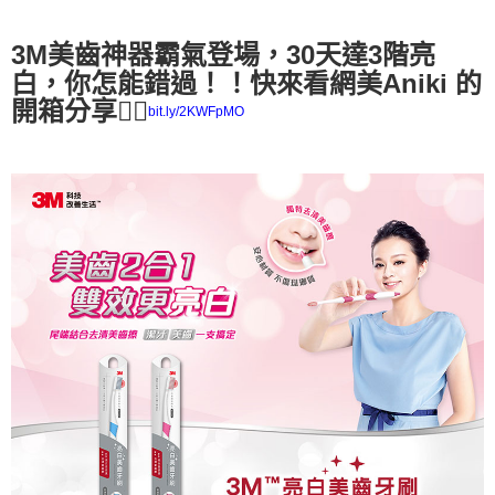
3M美齒神器霸氣登場，30天達3階亮
白，你怎能錯過！！快來看網美Aniki 的
開箱分享
👉🏻
bit.ly/2KWFpMO