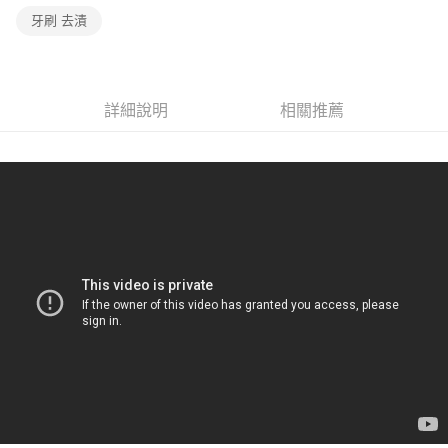
ATM／網路銀行／等多元方式進行付款，方視為交易完成。
牙刷 去漬
7-11取貨付款
※ 請注意：結帳手續完成當下不需立刻繳費，但若您需要取消訂單，請聯絡
每筆NT$60，滿NT$499(含以上)免運費
購買商品的店家。未經商家同意取消之訂單仍視為有效，需透過AFTEE先享
後付繳納相關費用。
付款後7-11取貨
※ 交易是否成功請以「AFTEE先享後付 」之結帳頁面顯示為準，若有關於
是否繳費成功／繳費後需取消欲退款等相關疑問，請聯繫「AFTEE先享後付
詳細說明
相關推薦
每筆NT$60，滿NT$499(含以上)免運費
客戶支援中心」
https://netprotections.freshdesk.com/support/home
宅配
【注意事項】
１．透過由恩沛科技股份有限公司提供之「AFTEE先享後付」服務完成之交
每筆NT$70，滿NT$599(含以上)免運費
易，需依本服務之必要範圍內提供個人資料，並將交易相關給付款項請求債
權轉讓予恩沛科技股份有限公司。
２．關於個人資料處理事宜，請瀏覽以下網址：
https://aftee.tw/terms/#terms3
３．未成年的使用者請事先徵得法定代理人或監護人之同意方可使用
「AFTEE先享後付」，若未經同意申辦者引起之損失，本公司不負相關責
任。
４．使用「AFTEE先享後付」時，將依據個別帳號之用戶狀況，依本公司即
時審查核予不同之上限額度；若仍有額度不足之情形，本公司將視審查結果
請求用戶進行身份認證。
５．嚴禁一人註冊多個帳號或使用他人資訊註冊。若發現惡意使用之情形，
恩沛科技股份有限公司將有權停止該用戶之使用額度並採取法律行動。