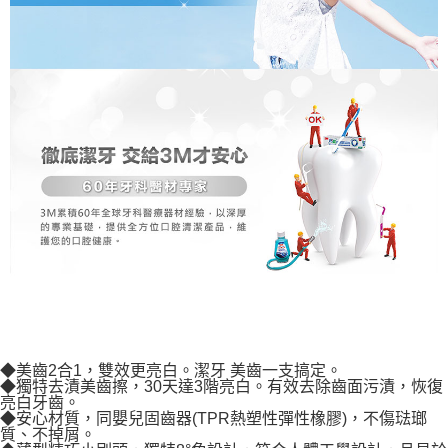
◆美齒2合1，雙效更亮白。潔牙 美齒一支搞定。
◆獨特去漬美齒擦，30天達3階亮白。有效去除齒面污漬，恢復
亮白牙齒。
◆安心材質，同嬰兒固齒器(TPR熱塑性彈性橡膠)，不傷琺瑯
質、不掉屑。