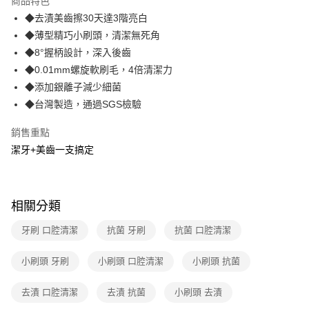
商品特色
合作金庫商業銀行
第一商業銀行
超商取貨付款
◆去漬美齒擦30天達3階亮白
華南商業銀行
彰化商業銀行
◆薄型精巧小刷頭，清潔無死角
LINE Pay
上海商業儲蓄銀行
台北富邦商業銀行
國泰世華商業銀行
兆豐國際商業銀行
◆8°握柄設計，深入後齒
Apple Pay
臺灣中小企業銀行
台中商業銀行
◆0.01mm螺旋軟刷毛，4倍清潔力
匯豐（台灣）商業銀行
華泰商業銀行
◆添加銀離子減少細菌
街口支付
聯邦商業銀行
遠東國際商業銀行
◆台灣製造，通過SGS檢驗
元大商業銀行
永豐商業銀行
悠遊付
玉山商業銀行
星展（台灣）商業銀行
銷售重點
台新國際商業銀行
中國信託商業銀行
AFTEE先享後付
潔牙+美齒一支搞定
台灣樂天信用卡公司
相關說明
【關於「AFTEE先享後付」】
ATM付款
AFTEE先享後付是「在收到商品之後才付款」的支付方式。 讓您購物簡單
便利好安心！
相關分類
１．簡單：不需註冊會員、不需綁卡、不需儲值。
運送方式
２．便利：只要手機號碼，簡訊認證，即可結帳。
牙刷 口腔清潔
抗菌 牙刷
抗菌 口腔清潔
３．安心：先確認商品／服務後，再付款。
全家取貨付款
每筆NT$60，滿NT$499(含以上)免運費
【「AFTEE先享後付」結帳流程】
小刷頭 牙刷
小刷頭 口腔清潔
小刷頭 抗菌
１．於結帳方式選擇「AFTEE先享後付」後，將跳轉至「AFTEE先享後付」
付款後全家取貨
結帳頁面，進行簡訊認證並確認金額後，即可完成結帳。
去漬 口腔清潔
去漬 抗菌
小刷頭 去漬
２．訂單成立數日內，您將收到繳費通知簡訊。
每筆NT$60，滿NT$499(含以上)免運費
３．收到繳費通知簡訊後14天內，點擊此簡訊中的連結，可透過四大超商／