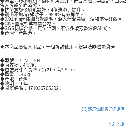
◆薄型精巧小刷頭，獨特8°角設計，符合人體工學設計，且易於
深入後齒全面清潔。
◆抗菌螺旋軟刷毛設計，4倍清潔力提升。
◆刷毛添加Ag 銀離子，99.9%有效抑菌。
◆0.01mm超纖細柔軟刷毛，深入清潔齒縫，溫和不傷牙齦。
◆CNS國家標準檢驗合格。
◆SGS檢驗合格，無塑化劑、不含多環芳香烴(PAHs)。
◆台灣生產製造。
★本商品屬個人用品，一經拆封使用，恕無法辦理退貨★
◆型號：BTN-TB04
◆內容物：4支/包
◆包裝尺寸：長25 x 寬21 x 高2.5 cm
◆重量：140 g
◆產地：台灣
◆效期：10年
◆國際條碼：4710367652021
顯示電腦版詳細說明
客服