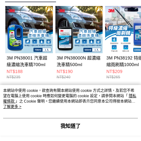
3M PN38001 汽車超
3M PN38000N 超濃縮
3M PN38192 
級濃縮洗車精700ml
洗車精500ml
縮雨刷精1000ml
NT$188
NT$190
NT$209
NT$235
NT$240
NT$265
本網站中使用 cookie，欲查詢有關本網站使用 cookie 方式之詳情，及若您不希
熱門標籤
望在電腦上使用 cookie 時應如何變更電腦的 cookie 設定，請參閱本網站「
隱私
權條款
」之 Cookie 聲明。您繼續使用本網站即表示您同意本公司得按本網站使
用條款之 Cookie 聲明使用 cookie。
了解更多 >
我知道了