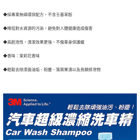
ATM／網路銀行／等多元方式進行付款，方視為交易完成。
7-11取貨付款
※ 請注意：結帳手續完成當下不需立刻繳費，但若您需要取消訂單，請聯絡
◆採專業無磷環保配方，不含壬基苯酚
每筆NT$60，滿NT$499(含以上)免運費
購買商品的店家。未經商家同意取消之訂單仍視為有效，需透過AFTEE先享
後付繳納相關費用。
付款後7-11取貨
※ 交易是否成功請以「AFTEE先享後付 」之結帳頁面顯示為準，若有關於
◆降低對水資源的污染，避免對人體健康造成傷害
是否繳費成功／繳費後需取消欲退款等相關疑問，請聯繫「AFTEE先享後付
每筆NT$60，滿NT$499(含以上)免運費
客戶支援中心」
https://netprotections.freshdesk.com/support/home
◆高起泡性，清潔效果更強，不傷車身保護蠟
宅配
【注意事項】
◆香味：茉莉花香味
１．透過由恩沛科技股份有限公司提供之「AFTEE先享後付」服務完成之交
每筆NT$70，滿NT$599(含以上)免運費
易，需依本服務之必要範圍內提供個人資料，並將交易相關給付款項請求債
權轉讓予恩沛科技股份有限公司。
◆輕鬆去除漆面油垢、粉塵、落葉果漬以及鳥類排泄物
２．關於個人資料處理事宜，請瀏覽以下網址：
https://aftee.tw/terms/#terms3
３．未成年的使用者請事先徵得法定代理人或監護人之同意方可使用
「AFTEE先享後付」，若未經同意申辦者引起之損失，本公司不負相關責
任。
４．使用「AFTEE先享後付」時，將依據個別帳號之用戶狀況，依本公司即
時審查核予不同之上限額度；若仍有額度不足之情形，本公司將視審查結果
請求用戶進行身份認證。
５．嚴禁一人註冊多個帳號或使用他人資訊註冊。若發現惡意使用之情形，
恩沛科技股份有限公司將有權停止該用戶之使用額度並採取法律行動。