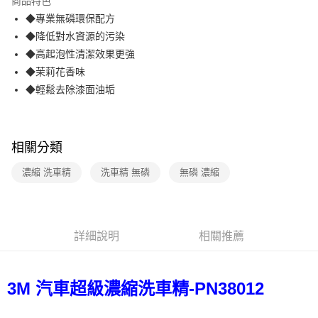
商品特色
合作金庫商業銀行
第一商業銀行
超商取貨付款
◆專業無磷環保配方
華南商業銀行
彰化商業銀行
◆降低對水資源的污染
LINE Pay
上海商業儲蓄銀行
台北富邦商業銀行
國泰世華商業銀行
兆豐國際商業銀行
◆高起泡性清潔效果更強
Apple Pay
臺灣中小企業銀行
台中商業銀行
◆茉莉花香味
匯豐（台灣）商業銀行
華泰商業銀行
◆輕鬆去除漆面油垢
街口支付
聯邦商業銀行
遠東國際商業銀行
元大商業銀行
永豐商業銀行
悠遊付
玉山商業銀行
星展（台灣）商業銀行
台新國際商業銀行
中國信託商業銀行
AFTEE先享後付
相關分類
台灣樂天信用卡公司
相關說明
濃縮 洗車精
洗車精 無磷
無磷 濃縮
【關於「AFTEE先享後付」】
ATM付款
AFTEE先享後付是「在收到商品之後才付款」的支付方式。 讓您購物簡單
便利好安心！
１．簡單：不需註冊會員、不需綁卡、不需儲值。
運送方式
２．便利：只要手機號碼，簡訊認證，即可結帳。
詳細說明
相關推薦
３．安心：先確認商品／服務後，再付款。
全家取貨付款
每筆NT$60，滿NT$499(含以上)免運費
【「AFTEE先享後付」結帳流程】
１．於結帳方式選擇「AFTEE先享後付」後，將跳轉至「AFTEE先享後付」
3M 汽車超級濃縮洗車精-PN38012
付款後全家取貨
結帳頁面，進行簡訊認證並確認金額後，即可完成結帳。
２．訂單成立數日內，您將收到繳費通知簡訊。
每筆NT$60，滿NT$499(含以上)免運費
３．收到繳費通知簡訊後14天內，點擊此簡訊中的連結，可透過四大超商／