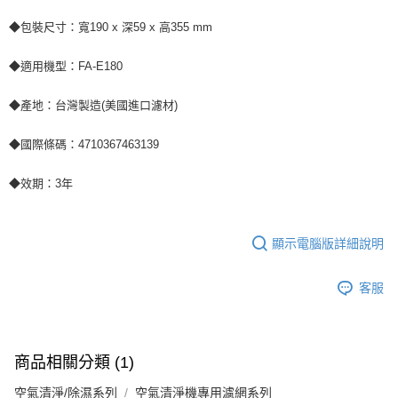
◆包裝尺寸：寬190 x 深59 x 高355 mm
◆適用機型：FA-E180
◆產地：台灣製造(美國進口濾材)
◆國際條碼：4710367463139
◆效期：3年
顯示電腦版詳細說明
客服
商品相關分類 (1)
空氣清淨/除濕系列
空氣清淨機專用濾網系列