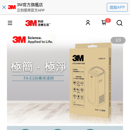
3M官方旗艦店
開啟APP
立刻使用官方APP
0
1
/
3