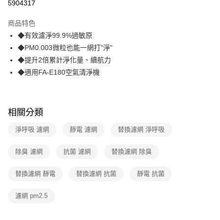
5904317
3 期 0 利率 每期
NT$516
21家銀行
商品特色
合作金庫商業銀行
第一商業銀行
超商取貨付款
◆有效濾淨99.9%過敏原
華南商業銀行
彰化商業銀行
◆PM0.003微粒也能一網打"淨"
LINE Pay
上海商業儲蓄銀行
台北富邦商業銀行
國泰世華商業銀行
兆豐國際商業銀行
◆提升2倍累計淨化量、續航力
Apple Pay
臺灣中小企業銀行
台中商業銀行
◆適用FA-E180空氣清淨機
匯豐（台灣）商業銀行
華泰商業銀行
街口支付
聯邦商業銀行
遠東國際商業銀行
元大商業銀行
永豐商業銀行
悠遊付
玉山商業銀行
星展（台灣）商業銀行
相關分類
台新國際商業銀行
中國信託商業銀行
AFTEE先享後付
淨呼吸 濾網
靜電 濾網
替換濾網 淨呼吸
台灣樂天信用卡公司
相關說明
【關於「AFTEE先享後付」】
除臭 濾網
抗菌 濾網
替換濾網 除臭
ATM付款
AFTEE先享後付是「在收到商品之後才付款」的支付方式。 讓您購物簡單
便利好安心！
１．簡單：不需註冊會員、不需綁卡、不需儲值。
替換濾網 靜電
替換濾網 抗菌
靜電 抗菌
運送方式
２．便利：只要手機號碼，簡訊認證，即可結帳。
３．安心：先確認商品／服務後，再付款。
全家取貨付款
濾網 pm2.5
每筆NT$60，滿NT$499(含以上)免運費
【「AFTEE先享後付」結帳流程】
１．於結帳方式選擇「AFTEE先享後付」後，將跳轉至「AFTEE先享後付」