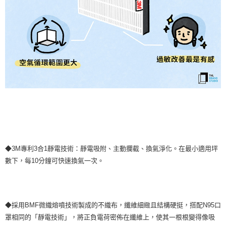
◆3M專利3合1靜電技術：靜電吸附、主動攔截、換氣淨化。在最小適用坪
數下，每10分鐘可快速換氣一次。
◆採用BMF微織熔噴技術製成的不織布，纖維細緻且結構硬挺，搭配N95口
罩相同的「靜電技術」，將正負電荷密佈在纖維上，使其一根根變得像吸