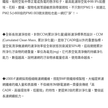
鐵般，吸附空氣中帶正電或負電的懸浮粒子，最高能濾除空氣中99.9%如塵
埃、花粉、塵蟎、寵物毛屑等過敏原與帶菌微粒，不只對付PM2.5，就連比
PM2.5小800倍的PM0.003微米微粒也能一網打"淨"！。
◆全新長效濾淨技術，針對CCM(累計淨化量)最新濾淨標準而設計。CCM
(Cumulated Clean Mass, 累計淨化量)，是除了CADR值以外的重要指標。
當空氣清淨機濾網的濾淨效率從全新狀態到衰減至50%時，這段期間累計
所淨化汙染物的總重量，單位為毫克(mg)。它代表空氣清淨機的持續凈化
能力，數值越高，說明濾網的汙染物承載量愈高，使用壽命越長。
◆U300-F濾網採用極細緻濾網纖維，搭配BMF微織熔噴製程，大幅提昇濾
網纖維的織入量和表面積，不但維持3M靜電濾網一貫優良傳統「高
CADR、高循環效率、低壓阻」的特性，更提昇2倍的累計淨化量，雙倍延
長濾網續航力。