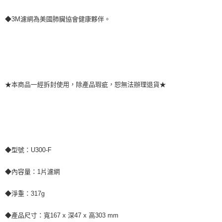
◆3M濾網為美國肺臟協會健康夥伴。
★本商品一經拆封使用，除產品瑕疵，恕無法辦理退貨★
◆型號：U300-F
◆內容量：1片濾網
◆淨重：317g
◆產品尺寸：寬167 x 深47 x 高303 mm