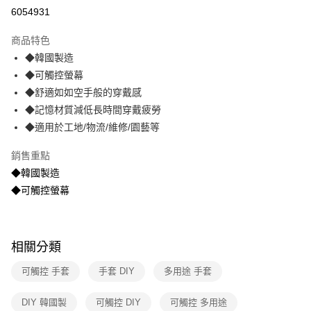
信用卡分期付款
6054931
3 期 0 利率 每期
NT$48
21家銀行
商品特色
合作金庫商業銀行
第一商業銀行
超商取貨付款
◆韓國製造
華南商業銀行
彰化商業銀行
◆可觸控螢幕
LINE Pay
上海商業儲蓄銀行
台北富邦商業銀行
國泰世華商業銀行
兆豐國際商業銀行
◆舒適如如空手般的穿戴感
Apple Pay
臺灣中小企業銀行
台中商業銀行
◆記憶材質減低長時間穿戴疲勞
匯豐（台灣）商業銀行
華泰商業銀行
◆適用於工地/物流/維修/園藝等
街口支付
聯邦商業銀行
遠東國際商業銀行
元大商業銀行
永豐商業銀行
悠遊付
銷售重點
玉山商業銀行
星展（台灣）商業銀行
◆韓國製造
台新國際商業銀行
中國信託商業銀行
AFTEE先享後付
◆可觸控螢幕
台灣樂天信用卡公司
相關說明
【關於「AFTEE先享後付」】
ATM付款
AFTEE先享後付是「在收到商品之後才付款」的支付方式。 讓您購物簡單
便利好安心！
相關分類
１．簡單：不需註冊會員、不需綁卡、不需儲值。
運送方式
２．便利：只要手機號碼，簡訊認證，即可結帳。
可觸控 手套
手套 DIY
多用途 手套
３．安心：先確認商品／服務後，再付款。
全家取貨付款
每筆NT$60，滿NT$499(含以上)免運費
【「AFTEE先享後付」結帳流程】
DIY 韓國製
可觸控 DIY
可觸控 多用途