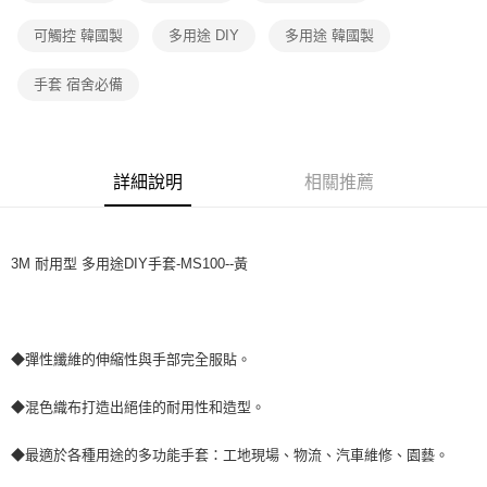
１．於結帳方式選擇「AFTEE先享後付」後，將跳轉至「AFTEE先享後付」
付款後全家取貨
結帳頁面，進行簡訊認證並確認金額後，即可完成結帳。
可觸控 韓國製
多用途 DIY
多用途 韓國製
２．訂單成立數日內，您將收到繳費通知簡訊。
每筆NT$60，滿NT$499(含以上)免運費
３．收到繳費通知簡訊後14天內，點擊此簡訊中的連結，可透過四大超商／
ATM／網路銀行／等多元方式進行付款，方視為交易完成。
手套 宿舍必備
7-11取貨付款
※ 請注意：結帳手續完成當下不需立刻繳費，但若您需要取消訂單，請聯絡
每筆NT$60，滿NT$499(含以上)免運費
購買商品的店家。未經商家同意取消之訂單仍視為有效，需透過AFTEE先享
後付繳納相關費用。
付款後7-11取貨
※ 交易是否成功請以「AFTEE先享後付 」之結帳頁面顯示為準，若有關於
是否繳費成功／繳費後需取消欲退款等相關疑問，請聯繫「AFTEE先享後付
詳細說明
相關推薦
每筆NT$60，滿NT$499(含以上)免運費
客戶支援中心」
https://netprotections.freshdesk.com/support/home
宅配
【注意事項】
１．透過由恩沛科技股份有限公司提供之「AFTEE先享後付」服務完成之交
每筆NT$70，滿NT$599(含以上)免運費
3M 耐用型 多用途DIY手套-MS100--黃
易，需依本服務之必要範圍內提供個人資料，並將交易相關給付款項請求債
權轉讓予恩沛科技股份有限公司。
２．關於個人資料處理事宜，請瀏覽以下網址：
https://aftee.tw/terms/#terms3
３．未成年的使用者請事先徵得法定代理人或監護人之同意方可使用
◆彈性纖維的伸縮性與手部完全服貼。
「AFTEE先享後付」，若未經同意申辦者引起之損失，本公司不負相關責
任。
◆混色織布打造出絕佳的耐用性和造型。
４．使用「AFTEE先享後付」時，將依據個別帳號之用戶狀況，依本公司即
時審查核予不同之上限額度；若仍有額度不足之情形，本公司將視審查結果
請求用戶進行身份認證。
◆最適於各種用途的多功能手套：工地現場、物流、汽車維修、園藝。
５．嚴禁一人註冊多個帳號或使用他人資訊註冊。若發現惡意使用之情形，