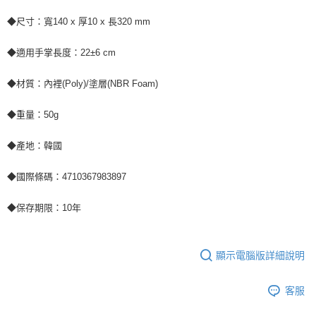
◆尺寸：寬140 x 厚10 x 長320 mm
◆適用手掌長度：22±6 cm
◆材質：內裡(Poly)/塗層(NBR Foam)
◆重量：50g
◆產地：韓國
◆國際條碼：4710367983897
◆保存期限：10年
顯示電腦版詳細說明
客服