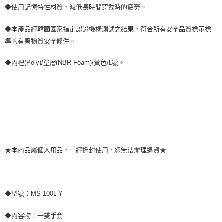
恩沛科技股份有限公司將有權停止該用戶之使用額度並採取法律行動。
◆使用記憶特性材質，減低長時間穿戴時的疲勞。
◆本產品經韓國國家指定認證機構測試之結果，符合所有安全品質標示標
準的有害物質安全條件。
◆內裡(Poly)/塗層(NBR Foam)/黃色/L號。
★本商品屬個人用品，一經拆封使用，恕無法辦理退貨★
◆型號：MS-100L-Y
◆內容物：一雙手套