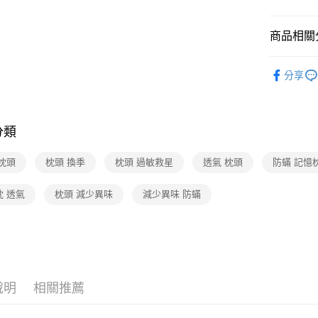
元大商
AFTEE先
玉山商
相關說明
台新國
商品相關分
【關於「A
台灣樂
ATM付款
AFTEE
寢具系列
便利好安
分享
１．簡單
人氣商品
２．便利
運送方式
３．安心
宅配
【「AFT
分類
每筆NT$7
１．於結帳
付」結帳
枕頭
枕頭 換季
枕頭 過敏救星
透氣 枕頭
防蟎 記憶
２．訂單
３．收到繳
／ATM／
枕 透氣
枕頭 減少異味
減少異味 防蟎
※ 請注意
絡購買商品
先享後付
※ 交易是
是否繳費成
付客戶支
說明
相關推薦
【注意事
１．透過由