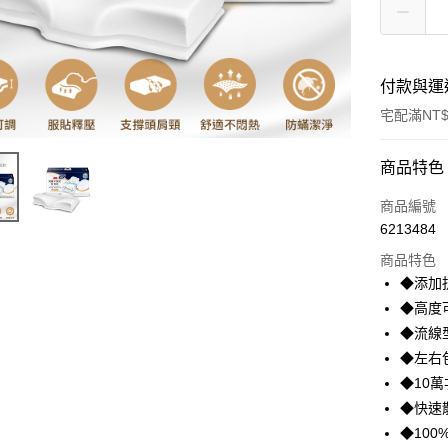
付款與運
宅配滿NT$
付款方式
商品特色
信用卡一
商品編號
6213484
信用卡分
商品特色
3 期 
◆添加
合作金
◆高度
LINE Pay
華南商
◆流線
Apple Pay
上海商
◆左右
國泰世
◆10
街口支付
臺灣中
◆快速
匯豐（
悠遊付
聯邦商
◆10