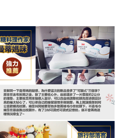
交易，需
求債權轉
２．關於
https://aft
３．未成
「AFTE
任。
４．使用「
即時審查
結果請求
５．嚴禁
形，恩沛
動。