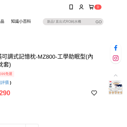
0
商品
知識小百科
蟎可調式記憶枕-MZ800-工學助眠型(內
枕套)
599免運
則評價
)
290