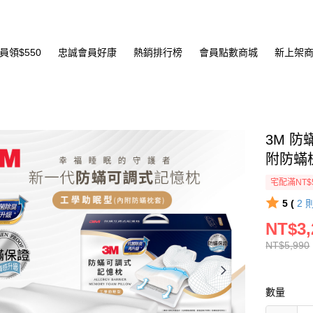
員領$550
忠誠會員好康
熱銷排行榜
會員點數商城
新上架
3M 防
附防蟎
宅配滿NT$
5 (
2
NT$3,
NT$5,990
數量