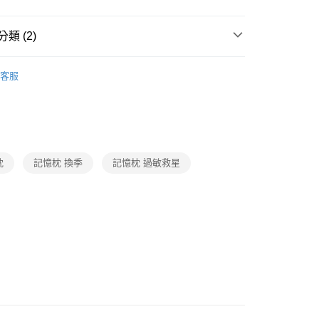
業銀行
永豐商業銀行
享後付
業銀行
星展（台灣）商業銀行
際商業銀行
中國信託商業銀行
類 (2)
FTEE先享後付」】
天信用卡公司
先享後付是「在收到商品之後才付款」的支付方式。 讓您購物簡單
乳膠枕/記憶枕系列
心！
客服
：不需註冊會員、不需綁卡、不需儲值。
推薦
：只要手機號碼，簡訊認證，即可結帳。
：先確認商品／服務後，再付款。
EE先享後付」結帳流程】
0，滿NT$599(含以上)免運費
方式選擇「AFTEE先享後付」後，將跳轉至「AFTEE先享後
頁面，進行簡訊認證並確認金額後，即可完成結帳。
枕
記憶枕 換季
記憶枕 過敏救星
成立數日內，您將收到繳費通知簡訊。
費通知簡訊後14天內，點擊此簡訊中的連結，可透過四大超商
網路銀行／等多元方式進行付款，方視為交易完成。
：結帳手續完成當下不需立刻繳費，但若您需要取消訂單，請聯
的店家。未經商家同意取消之訂單仍視為有效，需透過AFTEE
繳納相關費用。
否成功請以「AFTEE先享後付 」之結帳頁面顯示為準，若有關於
功／繳費後需取消欲退款等相關疑問，請聯繫「AFTEE先享後
援中心」
https://netprotections.freshdesk.com/support/home
項】
恩沛科技股份有限公司提供之「AFTEE先享後付」服務完成之