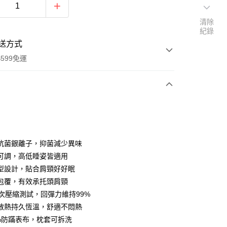
清除
紀錄
送方式
599免運
次付款
期付款
0 利率 每期
NT$1,096
21家銀行
抗菌銀離子，抑菌減少異味
庫商業銀行
第一商業銀行
可調，高低睡姿皆適用
業銀行
彰化商業銀行
型設計，貼合肩頸好好眠
業儲蓄銀行
台北富邦商業銀行
包覆，有效承托頭肩頸
華商業銀行
兆豐國際商業銀行
萬次壓縮測試，回彈力維持99%
小企業銀行
台中商業銀行
散熱持久恆溫，舒適不悶熱
台灣）商業銀行
華泰商業銀行
業銀行
遠東國際商業銀行
0%防蹣表布，枕套可拆洗