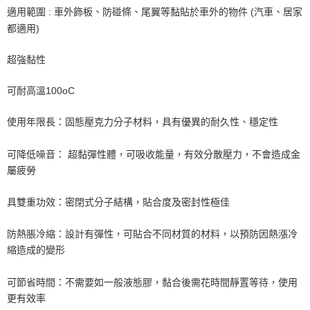
適用範圍 : 車外飾板、防碰條、尾翼等黏貼於車外的物件 (汽車、居家
ATM／網路銀行／等多元方式進行付款，方視為交易完成。
7-11取貨付款
※ 請注意：結帳手續完成當下不需立刻繳費，但若您需要取消訂單，請聯絡
都適用)
每筆NT$60，滿NT$499(含以上)免運費
購買商品的店家。未經商家同意取消之訂單仍視為有效，需透過AFTEE先享
後付繳納相關費用。
超強黏性
付款後7-11取貨
※ 交易是否成功請以「AFTEE先享後付 」之結帳頁面顯示為準，若有關於
是否繳費成功／繳費後需取消欲退款等相關疑問，請聯繫「AFTEE先享後付
每筆NT$60，滿NT$499(含以上)免運費
客戶支援中心」
https://netprotections.freshdesk.com/support/home
可耐高溫100oC
宅配
【注意事項】
使用年限長：固態壓克力分子材料，具有優異的耐久性、穩定性
１．透過由恩沛科技股份有限公司提供之「AFTEE先享後付」服務完成之交
每筆NT$70，滿NT$599(含以上)免運費
易，需依本服務之必要範圍內提供個人資料，並將交易相關給付款項請求債
權轉讓予恩沛科技股份有限公司。
可降低噪音： 超黏彈性體，可吸收能量，有效分散壓力，不會造成金
２．關於個人資料處理事宜，請瀏覽以下網址：
屬疲勞
https://aftee.tw/terms/#terms3
３．未成年的使用者請事先徵得法定代理人或監護人之同意方可使用
「AFTEE先享後付」，若未經同意申辦者引起之損失，本公司不負相關責
具雙重功效：密閉式分子結構，貼合度及密封性極佳
任。
４．使用「AFTEE先享後付」時，將依據個別帳號之用戶狀況，依本公司即
防熱脹冷縮：設計有彈性，可貼合不同材質的材料，以預防因熱漲冷
時審查核予不同之上限額度；若仍有額度不足之情形，本公司將視審查結果
請求用戶進行身份認證。
縮造成的變形
５．嚴禁一人註冊多個帳號或使用他人資訊註冊。若發現惡意使用之情形，
恩沛科技股份有限公司將有權停止該用戶之使用額度並採取法律行動。
可節省時間：不需要如一般液態膠，黏合後需花時間靜置等待，使用
更有效率