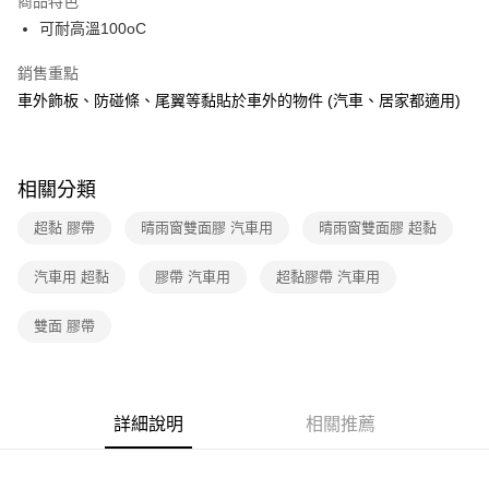
商品特色
合作金庫商業銀行
第一商業銀行
超商取貨付款
可耐高溫100oC
華南商業銀行
彰化商業銀行
LINE Pay
上海商業儲蓄銀行
台北富邦商業銀行
銷售重點
國泰世華商業銀行
兆豐國際商業銀行
Apple Pay
車外飾板、防碰條、尾翼等黏貼於車外的物件 (汽車、居家都適用)
臺灣中小企業銀行
台中商業銀行
匯豐（台灣）商業銀行
華泰商業銀行
街口支付
聯邦商業銀行
遠東國際商業銀行
元大商業銀行
永豐商業銀行
悠遊付
相關分類
玉山商業銀行
星展（台灣）商業銀行
台新國際商業銀行
中國信託商業銀行
AFTEE先享後付
超黏 膠帶
晴雨窗雙面膠 汽車用
晴雨窗雙面膠 超黏
台灣樂天信用卡公司
相關說明
【關於「AFTEE先享後付」】
汽車用 超黏
膠帶 汽車用
超黏膠帶 汽車用
ATM付款
AFTEE先享後付是「在收到商品之後才付款」的支付方式。 讓您購物簡單
便利好安心！
雙面 膠帶
１．簡單：不需註冊會員、不需綁卡、不需儲值。
運送方式
２．便利：只要手機號碼，簡訊認證，即可結帳。
３．安心：先確認商品／服務後，再付款。
全家取貨付款
每筆NT$60，滿NT$499(含以上)免運費
【「AFTEE先享後付」結帳流程】
詳細說明
相關推薦
１．於結帳方式選擇「AFTEE先享後付」後，將跳轉至「AFTEE先享後付」
付款後全家取貨
結帳頁面，進行簡訊認證並確認金額後，即可完成結帳。
２．訂單成立數日內，您將收到繳費通知簡訊。
每筆NT$60，滿NT$499(含以上)免運費
３．收到繳費通知簡訊後14天內，點擊此簡訊中的連結，可透過四大超商／