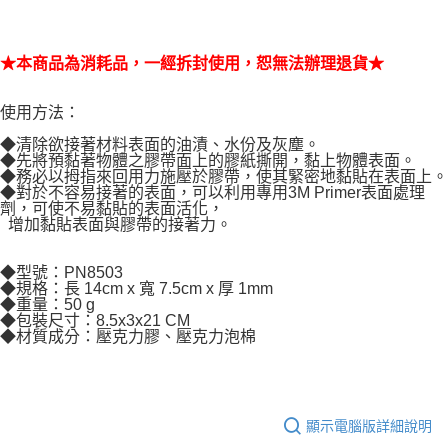
★本商品為消耗品，一經拆封使用，恕無法辦理退貨★
使用方法：
◆清除欲接著材料表面的油漬、水份及灰塵。
◆先將預黏著物體之膠帶面上的膠紙撕開，黏上物體表面。
◆務必以拇指來回用力施壓於膠帶，使其緊密地黏貼在表面上。
◆對於不容易接著的表面，可以利用專用3M Primer表面處理
劑，可使不易黏貼的表面活化，
增加黏貼表面與膠帶的接著力。
◆型號：PN8503
◆規格：長 14cm x 寬 7.5cm x 厚 1mm
◆重量：50 g
◆包裝尺寸：8.5x3x21 CM
◆材質成分：壓克力膠、壓克力泡棉
顯示電腦版詳細說明