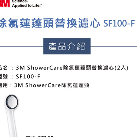
１．透過由
交易，需
每筆NT$7
求債權轉
２．關於
https://aft
３．未成
「AFTE
任。
４．使用「
即時審查
結果請求
５．嚴禁
形，恩沛
動。