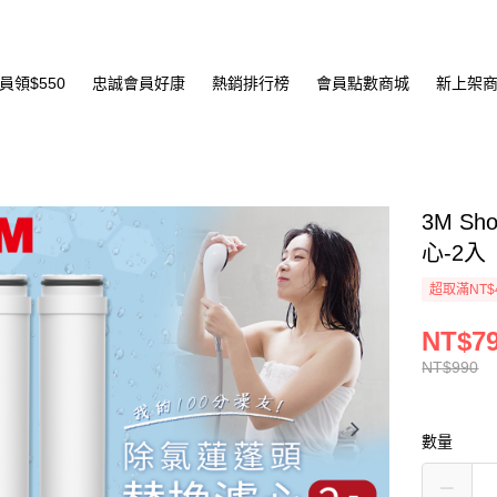
員領$550
忠誠會員好康
熱銷排行榜
會員點數商城
新上架
3M Sh
心-2入
超取滿NT$
NT$7
NT$990
數量