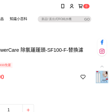
0
商品
知識小百科
owerCare 除氯蓮蓬頭-SF100-F-替換濾
499免運
90