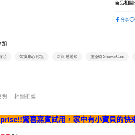
玉山商
商品相關分
台新國
AFTEE先
台灣樂
淨水系列
相關說明
分享
【關於「A
ATM付款
AFTEE
便利好安
１．簡單
分類
２．便利
運送方式
３．安心
全家取貨
濾芯
替換濾心 除氯
除氯 蓮蓬頭
蓮蓬頭 ShowerCare
【「AFT
每筆NT$6
１．於結帳
付」結帳
付款後全
２．訂單
３．收到繳
每筆NT$6
／ATM／
※ 請注意
7-11取貨
說明
相關推薦
絡購買商品
先享後付
每筆NT$6
※ 交易是
是否繳費成
付款後7-1
urprise!!驚喜嘉賓試用，家中有小寶貝的
付客戶支
每筆NT$6
【注意事
宅配