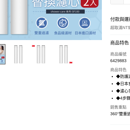
付款與運
超取滿NT$
付款方式
商品特色
信用卡一
商品編號
6429883
信用卡分
商品特色
3 期 
◆防護
合作金
◆日本
超商取貨
華南商
◆濾心
LINE Pay
上海商
◆4步
國泰世
Apple Pay
銷售重點
臺灣中
匯豐（
360°雙重
街口支付
聯邦商
元大商
悠遊付