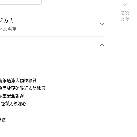
清除
紀錄
送方式
499免運
次付款
期付款
0 利率 每期
NT$263
21家銀行
濾網過濾大顆粒雜質
庫商業銀行
第一商業銀行
食品級亞硫酸鈣去除餘氯
付款
業銀行
彰化商業銀行
多重安全認證
業儲蓄銀行
台北富邦商業銀行
驟輕鬆更換濾心
華商業銀行
兆豐國際商業銀行
小企業銀行
台中商業銀行
台灣）商業銀行
華泰商業銀行
過濾
業銀行
遠東國際商業銀行
業銀行
永豐商業銀行