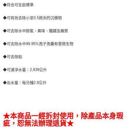
◆符合可生飲標準
◆可有效去除小至0.5微米的沉積物
◆可去除水中餘氯、異味、鐵鏽及雜質
◆可去除水中99.95%孢子孢囊有害微生物
◆可去除鉛
◆可濾淨水量：2,839公升
◆出水量：每分鐘2.8公升
★本商品一經拆封使用，除產品本身瑕
疵，恕無法辦理退貨★