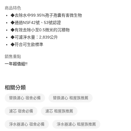
3 期 0 利率 每期
NT$1,263
21家銀行
商品特色
合作金庫商業銀行
第一商業銀行
超商取貨付款
◆去除水中99.95%孢子孢囊有害微生物
華南商業銀行
彰化商業銀行
◆通過NSF42號、53號認證
LINE Pay
上海商業儲蓄銀行
台北富邦商業銀行
國泰世華商業銀行
兆豐國際商業銀行
◆有效去除小至0.5微米的沉積物
Apple Pay
臺灣中小企業銀行
台中商業銀行
◆可濾淨水量：2,839公升
匯豐（台灣）商業銀行
華泰商業銀行
◆符合可生飲標準
街口支付
聯邦商業銀行
遠東國際商業銀行
元大商業銀行
永豐商業銀行
悠遊付
銷售重點
玉山商業銀行
星展（台灣）商業銀行
一年超值組!!
台新國際商業銀行
中國信託商業銀行
Google Pay
台灣樂天信用卡公司
AFTEE先享後付
相關說明
相關分類
【關於「AFTEE先享後付」】
ATM付款
AFTEE先享後付是「在收到商品之後才付款」的支付方式。 讓您購物簡單
替換濾心 宿舍必備
替換濾心 租屋族推薦
便利好安心！
１．簡單：不需註冊會員、不需綁卡、不需儲值。
運送方式
濾芯 宿舍必備
濾芯 租屋族推薦
２．便利：只要手機號碼，簡訊認證，即可結帳。
３．安心：先確認商品／服務後，再付款。
全家取貨付款
淨水器濾心 宿舍必備
淨水器濾心 租屋族推薦
每筆NT$60，滿NT$499(含以上)免運費
【「AFTEE先享後付」結帳流程】