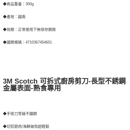
◆商品重量：300g
◆產地：越南
◆效期：正常使用下無保存期限
◆國際條碼：4710367454601
3M Scotch 可拆式廚房剪刀-長型不銹鋼
金屬表面-熟食專用
◆手術刀等級不鏽鋼
◆切剪筋肉/海鮮破殼超輕鬆