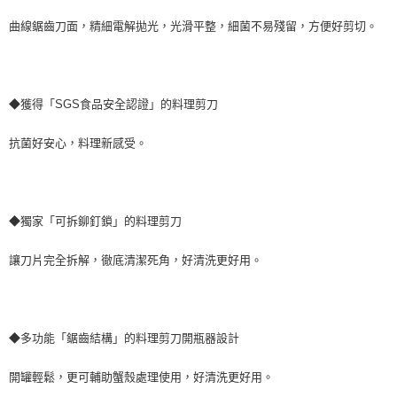
曲線鋸齒刀面，精細電解拋光，光滑平整，細菌不易殘留，方便好剪切。
◆獲得「SGS食品安全認證」的料理剪刀
抗菌好安心，料理新感受。
◆獨家「可拆鉚釘鎖」的料理剪刀
讓刀片完全拆解，徹底清潔死角，好清洗更好用。
◆多功能「鋸齒結構」的料理剪刀開瓶器設計
開罐輕鬆，更可輔助蟹殼處理使用，好清洗更好用。