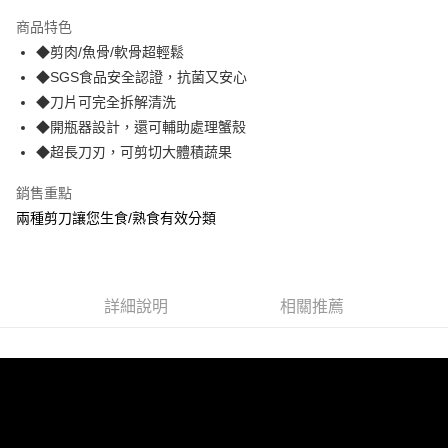
3 期 0 利率 每期
NT$199
21家銀行
商品特色
合作金庫商業銀行
第一商業銀行
超商取貨付款
◆剪肉/魚骨/軟骨超輕鬆
華南商業銀行
彰化商業銀行
◆SGS食品安全認證，抗菌又安心
LINE Pay
上海商業儲蓄銀行
台北富邦商業銀行
國泰世華商業銀行
兆豐國際商業銀行
◆刀片可完全拆解清洗
Apple Pay
臺灣中小企業銀行
台中商業銀行
◆開瓶器設計，還可輔助處理蟹殼
匯豐（台灣）商業銀行
華泰商業銀行
◆超長刀刃，可剪切大體積蔬果
街口支付
聯邦商業銀行
遠東國際商業銀行
元大商業銀行
永豐商業銀行
悠遊付
銷售重點
玉山商業銀行
星展（台灣）商業銀行
兩種剪刀讓您生食/熟食有效分類
台新國際商業銀行
中國信託商業銀行
AFTEE先享後付
台灣樂天信用卡公司
相關說明
【關於「AFTEE先享後付」】
ATM付款
AFTEE先享後付是「在收到商品之後才付款」的支付方式。 讓您購物簡單
詳細說明
相關推薦
便利好安心！
１．簡單：不需註冊會員、不需綁卡、不需儲值。
運送方式
２．便利：只要手機號碼，簡訊認證，即可結帳。
３．安心：先確認商品／服務後，再付款。
全家取貨付款
每筆NT$60，滿NT$499(含以上)免運費
【「AFTEE先享後付」結帳流程】
１．於結帳方式選擇「AFTEE先享後付」後，將跳轉至「AFTEE先享後付」
付款後全家取貨
結帳頁面，進行簡訊認證並確認金額後，即可完成結帳。