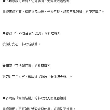
◆不可思議的鋒利，切剪筋肉、海鮮破殼超輕鬆
曲線鋸齒刀面，精細電解拋光，光滑平整，細菌不易殘留，方便好剪切。
◆獲得「SGS食品安全認證」的料理剪刀
抗菌好安心，料理新感受。
◆獨家「可拆鉚釘鎖」的料理剪刀
讓刀片完全拆解，徹底清潔死角，好清洗更好用。
◆多功能「鋸齒結構」的料理剪刀開瓶器設計
開罐輕鬆，更可輔助蟹殼處理使用，好清洗更好用。