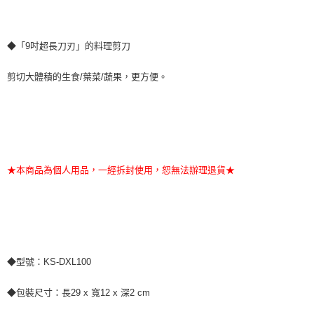
◆「9吋超長刀刃」的料理剪刀
剪切大體積的生食/葉菜/蔬果，更方便。
★本商品為個人用品，一經拆封使用，恕無法辦理退貨★
◆型號：KS-DXL100
◆包裝尺寸：長29 x 寬12 x 深2 cm