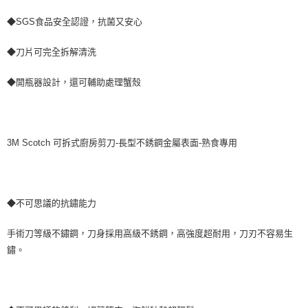
◆SGS食品安全認證，抗菌又安心
◆刀片可完全拆解清洗
◆開瓶器設計，還可輔助處理蟹殼
3M Scotch 可拆式廚房剪刀-長型不銹鋼金屬表面-熟食專用
◆不可思議的抗鏽能力
手術刀等級不鏽鋼，刀身採用高級不銹鋼，高強度超耐用，刀刃不容易生
鏽。