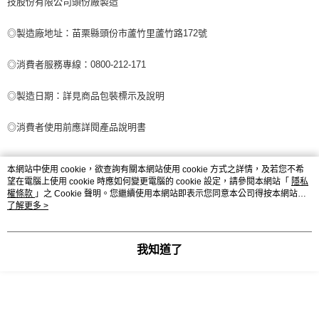
技股份有限公司頭份廠製造
◎製造廠地址：苗栗縣頭份市蘆竹里蘆竹路172號
◎消費者服務專線：0800-212-171
◎製造日期：詳見商品包裝標示及說明
◎消費者使用前應詳閱產品說明書
本網站中使用 cookie，欲查詢有關本網站使用 cookie 方式之詳情，及若您不希
望在電腦上使用 cookie 時應如何變更電腦的 cookie 設定，請參閱本網站「
隱私
權條款
」之 Cookie 聲明。您繼續使用本網站即表示您同意本公司得按本網站使
用條款之 Cookie 聲明使用 cookie。
了解更多 >
【販售業者資訊】
我知道了
◎許可執照字號：新北府店衛醫器販字第MD6231006434號
◎公司名稱：凱創實業股份有限公司
◎公司地址：新北市新店區北新路一段86號30樓