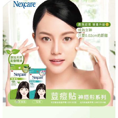
ATM／網路銀行／等多元方式進行付款，方視為交易完成。
7-11取貨付款
※ 請注意：結帳手續完成當下不需立刻繳費，但若您需要取消訂單，請聯絡
每筆NT$60，滿NT$499(含以上)免運費
購買商品的店家。未經商家同意取消之訂單仍視為有效，需透過AFTEE先享
後付繳納相關費用。
付款後7-11取貨
※ 交易是否成功請以「AFTEE先享後付 」之結帳頁面顯示為準，若有關於
是否繳費成功／繳費後需取消欲退款等相關疑問，請聯繫「AFTEE先享後付
每筆NT$60，滿NT$499(含以上)免運費
客戶支援中心」
https://netprotections.freshdesk.com/support/home
宅配
【注意事項】
１．透過由恩沛科技股份有限公司提供之「AFTEE先享後付」服務完成之交
每筆NT$70，滿NT$599(含以上)免運費
易，需依本服務之必要範圍內提供個人資料，並將交易相關給付款項請求債
權轉讓予恩沛科技股份有限公司。
２．關於個人資料處理事宜，請瀏覽以下網址：
https://aftee.tw/terms/#terms3
３．未成年的使用者請事先徵得法定代理人或監護人之同意方可使用
「AFTEE先享後付」，若未經同意申辦者引起之損失，本公司不負相關責
任。
４．使用「AFTEE先享後付」時，將依據個別帳號之用戶狀況，依本公司即
時審查核予不同之上限額度；若仍有額度不足之情形，本公司將視審查結果
請求用戶進行身份認證。
５．嚴禁一人註冊多個帳號或使用他人資訊註冊。若發現惡意使用之情形，
恩沛科技股份有限公司將有權停止該用戶之使用額度並採取法律行動。