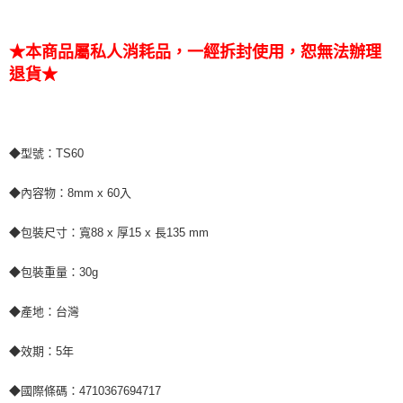
★本商品屬私人消耗品，一經拆封使用，恕無法辦理
退貨★
◆型號：TS60
◆內容物：8mm x 60入
◆包裝尺寸：寬88 x 厚15 x 長135 mm
◆包裝重量：30g
◆產地：台灣
◆效期：5年
◆國際條碼：4710367694717