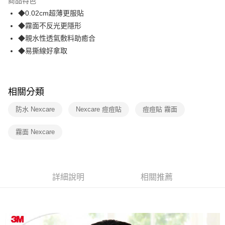
商品特色
合作金庫商業銀行
第一商業銀行
超商取貨付款
◆0.02cm超薄更服貼
華南商業銀行
彰化商業銀行
◆霧面不反光更隱形
LINE Pay
上海商業儲蓄銀行
台北富邦商業銀行
國泰世華商業銀行
兆豐國際商業銀行
◆親水性透氣敷料助癒合
Apple Pay
臺灣中小企業銀行
台中商業銀行
◆易撕線好拿取
匯豐（台灣）商業銀行
華泰商業銀行
街口支付
聯邦商業銀行
遠東國際商業銀行
元大商業銀行
永豐商業銀行
悠遊付
玉山商業銀行
星展（台灣）商業銀行
相關分類
台新國際商業銀行
中國信託商業銀行
AFTEE先享後付
防水 Nexcare
Nexcare 痘痘貼
痘痘貼 霧面
台灣樂天信用卡公司
相關說明
【關於「AFTEE先享後付」】
霧面 Nexcare
ATM付款
AFTEE先享後付是「在收到商品之後才付款」的支付方式。 讓您購物簡單
便利好安心！
１．簡單：不需註冊會員、不需綁卡、不需儲值。
運送方式
２．便利：只要手機號碼，簡訊認證，即可結帳。
３．安心：先確認商品／服務後，再付款。
全家取貨付款
詳細說明
相關推薦
每筆NT$60，滿NT$499(含以上)免運費
【「AFTEE先享後付」結帳流程】
１．於結帳方式選擇「AFTEE先享後付」後，將跳轉至「AFTEE先享後付」
付款後全家取貨
結帳頁面，進行簡訊認證並確認金額後，即可完成結帳。
２．訂單成立數日內，您將收到繳費通知簡訊。
每筆NT$60，滿NT$499(含以上)免運費
３．收到繳費通知簡訊後14天內，點擊此簡訊中的連結，可透過四大超商／