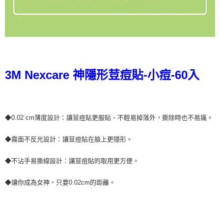
3M Nexcare 神隱形荳痘貼-小痘-60入
◆0.02 cm薄度設計：讓荳痘貼更服貼、不輕易掉落外，撕除時也不易痛。
◆霧面不反光設計：讓荳痘貼在臉上更隱形。
◆不沾手易撕線設計：讓荳痘貼的取用更方便。
◆讓你成為女神，只要0.02cm的距離。