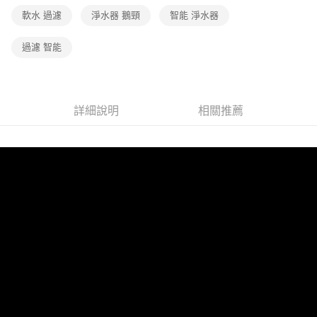
３．收到繳費通知簡訊後14天內，點擊此簡訊中的連結，可透過四大超商／
軟水 過濾
淨水器 鵝頸
智能 淨水器
ATM／網路銀行／等多元方式進行付款，方視為交易完成。
※ 請注意：結帳手續完成當下不需立刻繳費，但若您需要取消訂單，請聯絡
購買商品的店家。未經商家同意取消之訂單仍視為有效，需透過AFTEE先享
過濾 智能
後付繳納相關費用。
※ 交易是否成功請以「AFTEE先享後付 」之結帳頁面顯示為準，若有關於
是否繳費成功／繳費後需取消欲退款等相關疑問，請聯繫「AFTEE先享後付
客戶支援中心」
https://netprotections.freshdesk.com/support/home
詳細說明
相關推薦
【注意事項】
１．透過由恩沛科技股份有限公司提供之「AFTEE先享後付」服務完成之交
易，需依本服務之必要範圍內提供個人資料，並將交易相關給付款項請求債
權轉讓予恩沛科技股份有限公司。
２．關於個人資料處理事宜，請瀏覽以下網址：
https://aftee.tw/terms/#terms3
３．未成年的使用者請事先徵得法定代理人或監護人之同意方可使用
「AFTEE先享後付」，若未經同意申辦者引起之損失，本公司不負相關責
任。
４．使用「AFTEE先享後付」時，將依據個別帳號之用戶狀況，依本公司即
時審查核予不同之上限額度；若仍有額度不足之情形，本公司將視審查結果
請求用戶進行身份認證。
５．嚴禁一人註冊多個帳號或使用他人資訊註冊。若發現惡意使用之情形，
恩沛科技股份有限公司將有權停止該用戶之使用額度並採取法律行動。