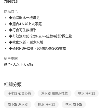
7698716
3 期 0 利率 每期
NT$6,596
21家銀行
商品特色
合作金庫商業銀行
第一商業銀行
LINE Pay
◆過濾軟水一機滿足
華南商業銀行
彰化商業銀行
◆適合4人以上大家庭
Apple Pay
上海商業儲蓄銀行
台北富邦商業銀行
國泰世華商業銀行
兆豐國際商業銀行
◆符合可生飲標準
街口支付
臺灣中小企業銀行
台中商業銀行
◆有效濾除鉛/餘氯/異味/鐵鏽/雜質/微生物
匯豐（台灣）商業銀行
華泰商業銀行
◆軟化水質，減少水垢
悠遊付
聯邦商業銀行
遠東國際商業銀行
◆通過NSF42號、53號認證/SGS檢驗
元大商業銀行
永豐商業銀行
AFTEE先享後付
玉山商業銀行
星展（台灣）商業銀行
相關說明
銷售重點
台新國際商業銀行
中國信託商業銀行
【關於「AFTEE先享後付」】
適合4人以上大家庭
台灣樂天信用卡公司
ATM付款
AFTEE先享後付是「在收到商品之後才付款」的支付方式。 讓您購物簡單
便利好安心！
１．簡單：不需註冊會員、不需綁卡、不需儲值。
運送方式
２．便利：只要手機號碼，簡訊認證，即可結帳。
相關分類
３．安心：先確認商品／服務後，再付款。
宅配
淨水器 宿舍必備
淨水器 租屋族推薦
軟水 淨水器
每筆NT$70，滿NT$599(含以上)免運費
【「AFTEE先享後付」結帳流程】
１．於結帳方式選擇「AFTEE先享後付」後，將跳轉至「AFTEE先享後付」
結帳頁面，進行簡訊認證並確認金額後，即可完成結帳。
櫥下型 淨水器
過濾 淨水器
軟水 櫥下型
２．訂單成立數日內，您將收到繳費通知簡訊。