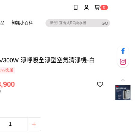
0
商品
知識小百科
A-V300W 淨呼吸全淨型空氣清淨機-白
599免運
,900
0