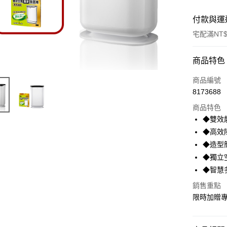
付款與運
宅配滿NT$
付款方式
商品特色
信用卡一
商品編號
8173688
信用卡分
商品特色
3 期 
◆雙效
合作金
◆高效
LINE Pay
華南商
◆造型
Apple Pay
上海商
◆獨立
國泰世
◆智慧
街口支付
臺灣中
匯豐（
銷售重點
悠遊付
聯邦商
限時加贈專
元大商
AFTEE先
玉山商
相關說明
台新國