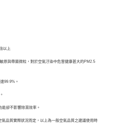
ee.tw/terms/#terms3
年的使用者請事先徵得法定代理人或監護人之同意方可使用
E先享後付」，若未經同意申辦者引起之損失，本公司不負相關責
AFTEE先享後付」時，將依據個別帳號之用戶狀況，依本公司
核予不同之上限額度；若仍有額度不足之情形，本公司將視審查
用戶進行身份認證。
一人註冊多個帳號或使用他人資訊註冊。若發現惡意使用之情
科技股份有限公司將有權停止該用戶之使用額度並採取法律行
倍以上
原與帶菌微粒，對於空氣汙染中危害健康甚大的PM2.5
99.9%。
。
功能卻不影響除濕效率。
家中空氣品質實際狀況而定，以上為一般空氣品質之建議使用時