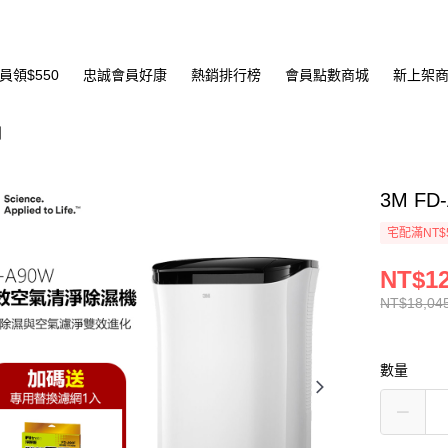
員領$550
忠誠會員好康
熱銷排行榜
會員點數商城
新上架
列
3M F
宅配滿NT$
NT$12
NT$18,04
數量