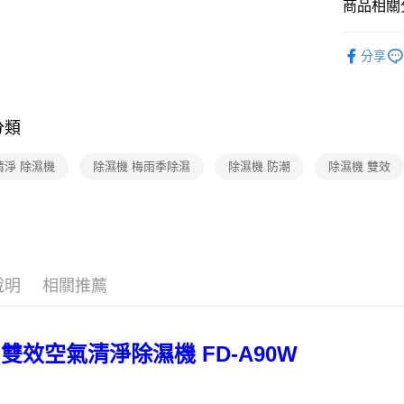
商品相關分
【關於「A
台灣樂
ATM付款
AFTEE
便利好安
空氣清淨/
１．簡單
分享
人氣商品
２．便利
運送方式
３．安心
宅配
【「AFT
分類
每筆NT$7
１．於結帳
付」結帳
清淨 除濕機
除濕機 梅雨季除濕
除濕機 防潮
除濕機 雙效
２．訂單
３．收到繳
／ATM／
※ 請注意
絡購買商品
先享後付
※ 交易是
是否繳費成
說明
相關推薦
付客戶支
【注意事
１．透過由
 雙效空氣清淨除濕機 FD-A90W
交易，需
求債權轉
２．關於