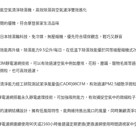
https://aft
３．未成
效能空氣清淨除濕機，高效除濕與空氣濾淨雙效進化
「AFTE
任。
型簡約優雅，符合摩登居家生活品味
４．使用「
即時審查
結果請求
用日本除濕輪科技，免冷媒、無壓縮機，優先符合環保觀念，輕巧又靜音
５．嚴禁
形，恩沛
效能再升級，除濕能力9.5公升/每日，在低溫下除濕效能優於同等級壓縮機式2
動。
3M靜電濾網技術，可以有效過濾空氣中例如塵埃、花粉、塵蹣、寵物毛屑等過敏
浮微粒，也可高效過濾。
清淨能力經工研院測試潔淨風量值(CADR)98CFM，有效過濾PM2.5細懸浮微粒達
靜電濾網搭載永久靜電處理技術，可加強吸附能力，有效捕捉空氣中的微細粒子
特的濾網結構設計，擁有低風阻特性，能夠維持進出風口的風量，同時兼顧清淨
靜電濾網連續使用90天或2160小時後建議定期更換(更換濾網使用時間請視