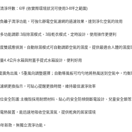
清淨坪數：6坪 (依實際環境狀況可使用3-8坪之範圍)
配負離子清淨功能，可強化靜電空氣濾網的過濾效果，達到淨化空氣的效用
多功能調節:3段除濕模式、3段乾衣模式、定時設計，使用操作更便利
濕度雙感應偵測，自動除濕模式可自動調節空氣的濕度，提供最適合人體的濕度
量4.4公升水箱與附蓋手提式水箱設計，便利好用
0度廣角出風，5重風向調整選擇；自動導風板可均勻地將熱風送到空氣中，均
慧濾網更換指示，可貼心提醒更換時間，維持最佳濾淨效率
位安全防護:主機殼採用耐燃材料、貼心的安全防傾倒斷電設計、兒童安全鎖等
載電熱裝置，能迅速地吸收空氣濕氣，提供乾爽的居家環境
23年新款，無獨立清淨功能。