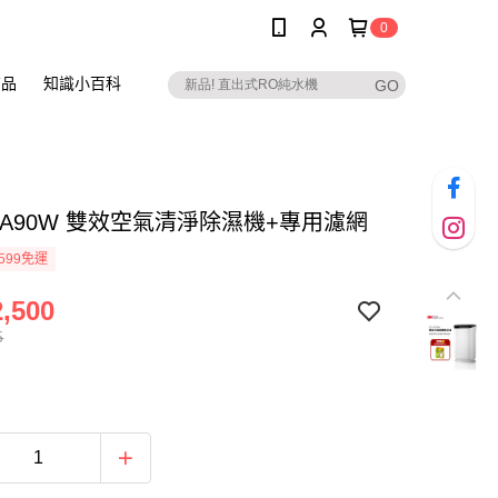
0
商品
知識小百科
D-A90W 雙效空氣清淨除濕機+專用濾網
599免運
,500
5