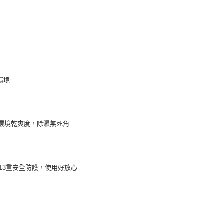
環境
衡環境乾爽度，除濕無死角
13重安全防護，使用好放心