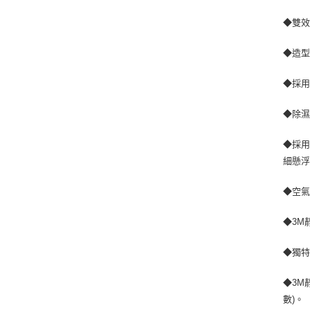
◆雙
◆造
◆採
◆除濕
◆採用
細懸
◆空氣
◆3M
◆獨
◆3M
數)。