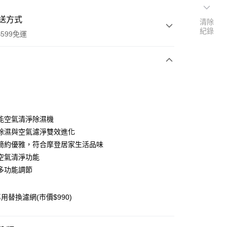
送方式
清除
紀錄
599免運
次付款
期付款
0 利率 每期
NT$4,166
21家銀行
能空氣清淨除濕機
庫商業銀行
第一商業銀行
除濕與空氣濾淨雙效進化
業銀行
彰化商業銀行
簡約優雅，符合摩登居家生活品味
業儲蓄銀行
台北富邦商業銀行
空氣清淨功能
華商業銀行
兆豐國際商業銀行
多功能調節
小企業銀行
台中商業銀行
台灣）商業銀行
華泰商業銀行
業銀行
遠東國際商業銀行
用替換濾網(市價$990)
業銀行
永豐商業銀行
享後付
業銀行
星展（台灣）商業銀行
際商業銀行
中國信託商業銀行