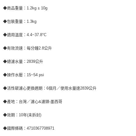
◆商品重量：1.2kg ± 10g
◆包裝重量：1.3kg
◆適用溫度：4.4~37.8°C
◆有效流速：每分鐘2.8公升
◆總濾水量：2839公升
◆操作水壓：15~54 psi
◆活性碳濾心更換週期：6個月／使用水量達2839公升
◆產地：台灣／濾心&濾頭-墨西哥
◆效期：10年(未拆封)
◆國際條碼：4710367708971