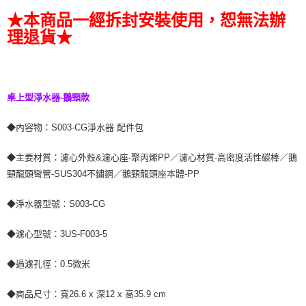
★本商品一經拆封安裝使用，恕無法辦
理退貨★
桌上型淨水器-鵝頸款
◆內容物：S003-CG淨水器 配件包
◆主要材質：濾心外殼&濾心座-聚丙烯PP／濾心材質-高密度活性碳棒／鵝
頸龍頭彎管-SUS304不鏽鋼／鵝頸龍頭座本體-PP
◆淨水器型號：S003-CG
◆濾心型號：3US-F003-5
◆過濾孔徑：0.5微米
◆商品尺寸：寬26.6 x 深12 x 高35.9 cm