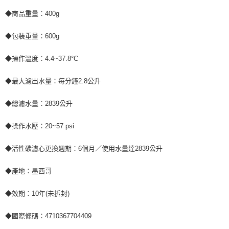
◆商品重量：400g
◆包裝重量：600g
◆操作溫度：4.4~37.8°C
◆最大濾出水量：每分鐘2.8公升
◆總濾水量：2839公升
◆操作水壓：20~57 psi
◆活性碳濾心更換週期：6個月／使用水量達2839公升
◆產地：墨西哥
◆效期：10年(未拆封)
◆國際條碼：4710367704409