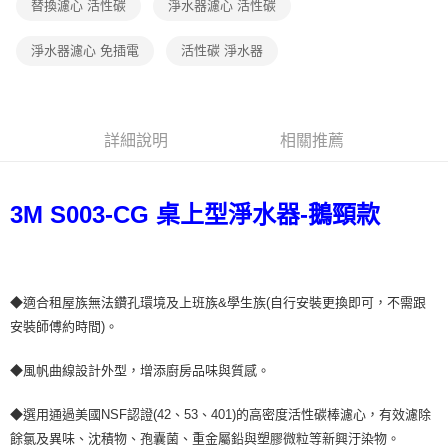
替換濾心 活性碳
淨水器濾心 活性碳
ATM／網路銀行／等多元方式進行付款，方視為交易完成。
※ 請注意：結帳手續完成當下不需立刻繳費，但若您需要取消訂單，請聯絡
購買商品的店家。未經商家同意取消之訂單仍視為有效，需透過AFTEE先享
淨水器濾心 免插電
活性碳 淨水器
後付繳納相關費用。
※ 交易是否成功請以「AFTEE先享後付 」之結帳頁面顯示為準，若有關於
是否繳費成功／繳費後需取消欲退款等相關疑問，請聯繫「AFTEE先享後付
客戶支援中心」
https://netprotections.freshdesk.com/support/home
詳細說明
相關推薦
【注意事項】
１．透過由恩沛科技股份有限公司提供之「AFTEE先享後付」服務完成之交
易，需依本服務之必要範圍內提供個人資料，並將交易相關給付款項請求債
權轉讓予恩沛科技股份有限公司。
3M S003-CG 桌上型淨水器-鵝頸款
２．關於個人資料處理事宜，請瀏覽以下網址：
https://aftee.tw/terms/#terms3
３．未成年的使用者請事先徵得法定代理人或監護人之同意方可使用
「AFTEE先享後付」，若未經同意申辦者引起之損失，本公司不負相關責
任。
◆適合租屋族無法鑽孔環境及上班族&學生族(自行安裝更換即可，不需跟
４．使用「AFTEE先享後付」時，將依據個別帳號之用戶狀況，依本公司即
安裝師傅約時間)。
時審查核予不同之上限額度；若仍有額度不足之情形，本公司將視審查結果
請求用戶進行身份認證。
５．嚴禁一人註冊多個帳號或使用他人資訊註冊。若發現惡意使用之情形，
◆風帆曲線設計外型，增添廚房品味與質感。
恩沛科技股份有限公司將有權停止該用戶之使用額度並採取法律行動。
◆選用通過美國NSF認證(42、53、401)的高密度活性碳棒濾心，有效濾除
餘氯及異味、沈積物、孢囊菌、重金屬鉛與塑膠微粒等新興汙染物。