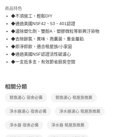
3 期 0 利率 每期
NT$1,996
21家銀行
商品特色
合作金庫商業銀行
第一商業銀行
LINE Pay
◆不須施工，輕鬆DIY
華南商業銀行
彰化商業銀行
◆通過美國NSF42、53、401認證
Apple Pay
上海商業儲蓄銀行
台北富邦商業銀行
國泰世華商業銀行
兆豐國際商業銀行
◆濾除塑化劑、雙酚A、塑膠微粒等新興汙染物
街口支付
臺灣中小企業銀行
台中商業銀行
◆去除餘氯、異味、孢囊菌、重金屬鉛
匯豐（台灣）商業銀行
華泰商業銀行
◆即淨即飲，適合租屋族/小家庭
悠遊付
聯邦商業銀行
遠東國際商業銀行
◆通過美國NSF認證活性碳濾心
元大商業銀行
永豐商業銀行
AFTEE先享後付
◆一支抵多支，有效節省廚房空間
玉山商業銀行
星展（台灣）商業銀行
相關說明
台新國際商業銀行
中國信託商業銀行
【關於「AFTEE先享後付」】
台灣樂天信用卡公司
ATM付款
AFTEE先享後付是「在收到商品之後才付款」的支付方式。 讓您購物簡單
便利好安心！
相關分類
１．簡單：不需註冊會員、不需綁卡、不需儲值。
運送方式
２．便利：只要手機號碼，簡訊認證，即可結帳。
替換濾心 宿舍必備
替換濾心 租屋族推薦
３．安心：先確認商品／服務後，再付款。
宅配
每筆NT$70，滿NT$599(含以上)免運費
淨水器濾心 宿舍必備
淨水器濾心 租屋族推薦
【「AFTEE先享後付」結帳流程】
１．於結帳方式選擇「AFTEE先享後付」後，將跳轉至「AFTEE先享後付」
結帳頁面，進行簡訊認證並確認金額後，即可完成結帳。
淨水器 宿舍必備
淨水器 租屋族推薦
２．訂單成立數日內，您將收到繳費通知簡訊。
３．收到繳費通知簡訊後14天內，點擊此簡訊中的連結，可透過四大超商／