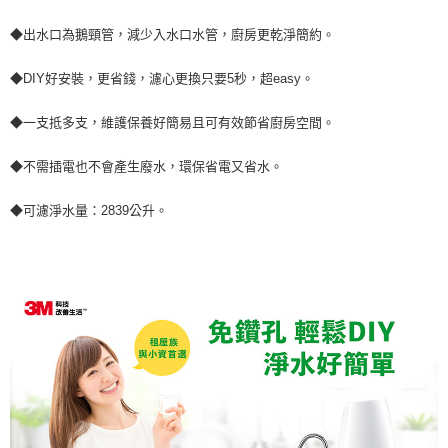
◆出水口為鵝頸管，減少入水口水管，廚房更乾淨簡約。
◆DIY好安裝，更省錢，濾心更換只要5秒，超easy。
◆一支抵多支，維護保養好簡易且可有效節省廚房空間。
◆不需插電也不會產生廢水，環保省電又省水。
◆可濾淨水量：2839公升。