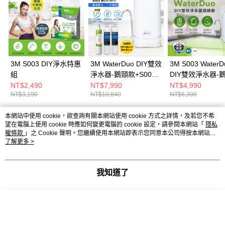
3M S003 DIY淨水特惠
3M WaterDuo DIY雙效
3M S003 WaterD
組
淨水器-鵝頸款+S003
DIY雙效淨水器-
DIY濾心*1+樹酯軟水*2
NT$2,490
NT$7,990
NT$4,990
NT$3,190
NT$10,840
NT$6,390
本網站中使用 cookie，欲查詢有關本網站使用 cookie 方式之詳情，及若您不希
熱門標籤
望在電腦上使用 cookie 時應如何變更電腦的 cookie 設定，請參閱本網站「
隱私
權條款
」之 Cookie 聲明。您繼續使用本網站即表示您同意本公司得按本網站使
用條款之 Cookie 聲明使用 cookie。
了解更多 >
我知道了