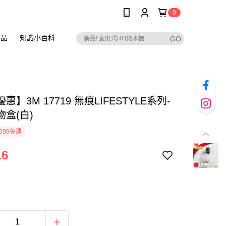
0
商品
知識小百科
惠】3M 17719 無痕LIFESTYLE系列-
盒(白)
599免運
16