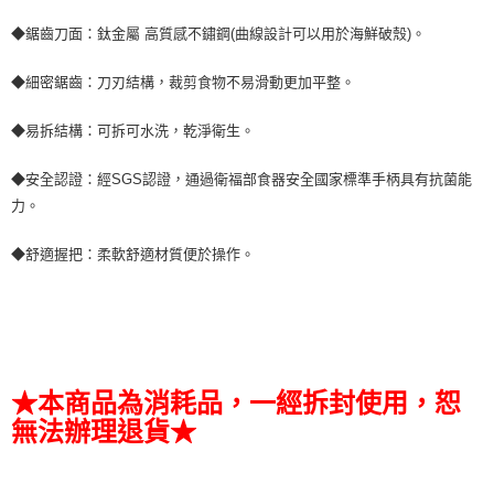
◆鋸齒刀面：鈦金屬 高質感不鏽鋼(曲線設計可以用於海鮮破殼)。
◆細密鋸齒：刀刃結構，裁剪食物不易滑動更加平整。
◆易拆結構：可拆可水洗，乾淨衛生。
◆安全認證：經SGS認證，通過衛福部食器安全國家標準手柄具有抗菌能
力。
◆舒適握把：柔軟舒適材質便於操作。
★本商品為消耗品，一經拆封使用，恕
無法辦理退貨★