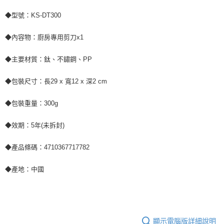
◆型號：KS-DT300
◆內容物：廚房專用剪刀x1
◆主要材質：鈦、不鏽鋼、PP
◆包裝尺寸：長29 x 寬12 x 深2 cm
◆包裝重量：300g
◆效期：5年(未拆封)
◆產品條碼：4710367717782
◆產地：中國
顯示電腦版詳細說明