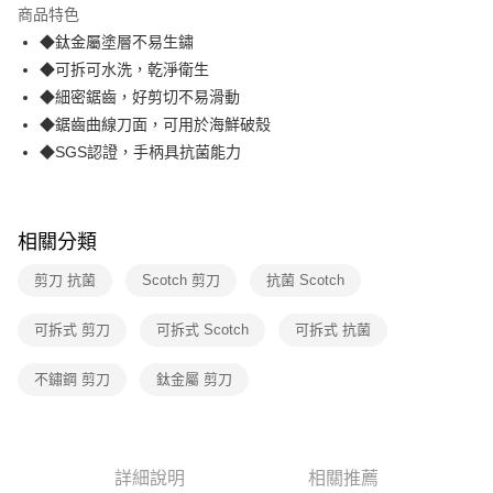
商品特色
合作金庫商業銀行
第一商業銀行
超商取貨付款
◆鈦金屬塗層不易生鏽
華南商業銀行
彰化商業銀行
◆可拆可水洗，乾淨衛生
LINE Pay
上海商業儲蓄銀行
台北富邦商業銀行
國泰世華商業銀行
兆豐國際商業銀行
◆細密鋸齒，好剪切不易滑動
Apple Pay
臺灣中小企業銀行
台中商業銀行
◆鋸齒曲線刀面，可用於海鮮破殼
匯豐（台灣）商業銀行
華泰商業銀行
◆SGS認證，手柄具抗菌能力
街口支付
聯邦商業銀行
遠東國際商業銀行
元大商業銀行
永豐商業銀行
悠遊付
玉山商業銀行
星展（台灣）商業銀行
台新國際商業銀行
中國信託商業銀行
AFTEE先享後付
相關分類
台灣樂天信用卡公司
相關說明
剪刀 抗菌
Scotch 剪刀
抗菌 Scotch
【關於「AFTEE先享後付」】
ATM付款
AFTEE先享後付是「在收到商品之後才付款」的支付方式。 讓您購物簡單
便利好安心！
可拆式 剪刀
可拆式 Scotch
可拆式 抗菌
１．簡單：不需註冊會員、不需綁卡、不需儲值。
運送方式
２．便利：只要手機號碼，簡訊認證，即可結帳。
不鏽鋼 剪刀
鈦金屬 剪刀
３．安心：先確認商品／服務後，再付款。
全家取貨付款
每筆NT$60，滿NT$499(含以上)免運費
【「AFTEE先享後付」結帳流程】
１．於結帳方式選擇「AFTEE先享後付」後，將跳轉至「AFTEE先享後付」
付款後全家取貨
結帳頁面，進行簡訊認證並確認金額後，即可完成結帳。
詳細說明
相關推薦
２．訂單成立數日內，您將收到繳費通知簡訊。