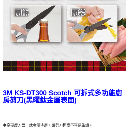
3M KS-DT300 Scotch 可拆式多功能廚
房剪刀(黑曜鈦金屬表面)
◆高硬度刀面：鈦金屬塗層，讓剪刀極度不容易生鏽。