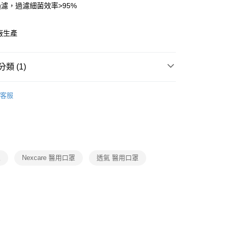
過濾，過濾細菌效率>95%
台灣）商業銀行
華泰商業銀行
業銀行
遠東國際商業銀行
業銀行
永豐商業銀行
廠生產
業銀行
星展（台灣）商業銀行
際商業銀行
中國信託商業銀行
享後付
天信用卡公司
類 (1)
FTEE先享後付」】
先享後付是「在收到商品之後才付款」的支付方式。 讓您購物簡單
用品系列
口罩-醫用口罩系列
心！
客服
：不需註冊會員、不需綁卡、不需儲值。
：只要手機號碼，簡訊認證，即可結帳。
：先確認商品／服務後，再付款。
付款
EE先享後付」結帳流程】
0，滿NT$499(含以上)免運費
方式選擇「AFTEE先享後付」後，將跳轉至「AFTEE先享後
頁面，進行簡訊認證並確認金額後，即可完成結帳。
罩
Nexcare 醫用口罩
透氣 醫用口罩
家取貨
成立數日內，您將收到繳費通知簡訊。
費通知簡訊後14天內，點擊此簡訊中的連結，可透過四大超商
0，滿NT$499(含以上)免運費
網路銀行／等多元方式進行付款，方視為交易完成。
：結帳手續完成當下不需立刻繳費，但若您需要取消訂單，請聯
付款
的店家。未經商家同意取消之訂單仍視為有效，需透過AFTEE
繳納相關費用。
0，滿NT$499(含以上)免運費
否成功請以「AFTEE先享後付 」之結帳頁面顯示為準，若有關於
功／繳費後需取消欲退款等相關疑問，請聯繫「AFTEE先享後