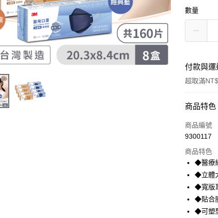
數量
付款與運
超取滿NT$
付款方式
商品特色
信用卡一
商品編號
9300117
信用卡分
商品特色
3 期 
◆醫療
合作金
◆立體
超商取貨
華南商
◆寬版
LINE Pay
上海商
◆貼合
國泰世
◆可塑
Apple Pay
臺灣中