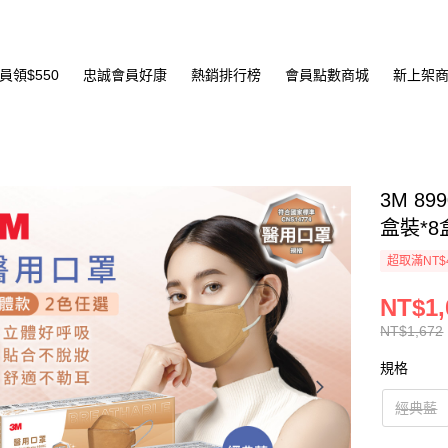
員領$550
忠誠會員好康
熱銷排行榜
會員點數商城
新上架
3M 8
盒裝*8
超取滿NT$
NT$1,
NT$1,672
規格
經典藍