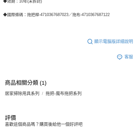
◆效期：10年(未拆封)
◆國際條碼：拖把桿-4710367687023／拖布-4710367687122
顯示電腦版詳細說明
客服
商品相關分類 (1)
居家掃除用具系列
拖把-魔布拖把系列
評價
喜歡這個商品嗎？購買後給他一個好評吧