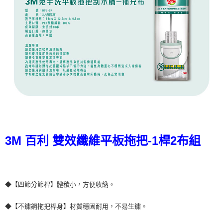
3M 百利 雙效纖維平板拖把-1桿2布組
◆【四節分節桿】體積小，方便收納。
◆【不鏽鋼拖把桿身】材質穩固耐用，不易生鏽。