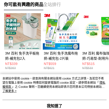
你可能有興趣的商品
全站排行
3M 百利 免手洗平板拖
3M 百利 免手洗魔布拖
3M 百利 魔布強
把-補充包2入
把-補充包-2片裝
把-巧易型-耐用升
補充包-2入裝
NT$339
NT$559
NT$515
NT$363
NT$621
NT$533
本網站中使用 cookie，欲查詢有關本網站使用 cookie 方式之詳情，及若您不希
熱門標籤
望在電腦上使用 cookie 時應如何變更電腦的 cookie 設定，請參閱本網站「
隱私
權條款
」之 Cookie 聲明。您繼續使用本網站即表示您同意本公司得按本網站使
用條款之 Cookie 聲明使用 cookie。
了解更多 >
我知道了