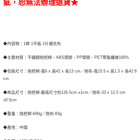
疵，恕無法辦理退貨★
◆內容物：1桿 1平板 2片補充布
◆主要材質：不鏽鋼拖把桿、ABS塑膠、PP塑膠、PET聚脂纖維100%
◆包裝尺寸：拖把桿-寬6 x 高42 x 長13 cm／拖布-寬15.5 x 高1.5 x 長42.8
cm
◆商品尺寸：拖把桿-最高尺寸約126.5cm ±1cm／拖布-33 x 12.5 cm
±0.5cm
◆重量：拖把桿-600g／拖布-83g
◆產地：中國