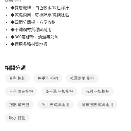
商品特色
合作金庫商業銀行
第一商業銀行
LINE Pay
◆雙層纖維，白色吸水/灰色除汙
華南商業銀行
彰化商業銀行
◆乾濕兩用，乾擦除塵/濕拖除垢
Apple Pay
上海商業儲蓄銀行
台北富邦商業銀行
國泰世華商業銀行
兆豐國際商業銀行
◆四節分節桿，方便收納
街口支付
臺灣中小企業銀行
台中商業銀行
◆不鏽鋼材質穩固耐用
匯豐（台灣）商業銀行
華泰商業銀行
◆360度旋轉，清潔無死角
悠遊付
聯邦商業銀行
遠東國際商業銀行
◆適用多種材質地板
元大商業銀行
永豐商業銀行
AFTEE先享後付
玉山商業銀行
星展（台灣）商業銀行
相關說明
台新國際商業銀行
中國信託商業銀行
【關於「AFTEE先享後付」】
台灣樂天信用卡公司
ATM付款
相關分類
AFTEE先享後付是「在收到商品之後才付款」的支付方式。 讓您購物簡單
便利好安心！
１．簡單：不需註冊會員、不需綁卡、不需儲值。
百利 拖把
免手洗 拖把
乾濕兩用 拖把
運送方式
２．便利：只要手機號碼，簡訊認證，即可結帳。
３．安心：先確認商品／服務後，再付款。
宅配
百利 魔布拖把
免手洗 平板拖把
百利 平板拖把
每筆NT$70，滿NT$599(含以上)免運費
【「AFTEE先享後付」結帳流程】
１．於結帳方式選擇「AFTEE先享後付」後，將跳轉至「AFTEE先享後付」
拖把 補充包
免手洗 乾濕兩用
魔布拖把 乾濕兩用
結帳頁面，進行簡訊認證並確認金額後，即可完成結帳。
２．訂單成立數日內，您將收到繳費通知簡訊。
吸水 拖把
３．收到繳費通知簡訊後14天內，點擊此簡訊中的連結，可透過四大超商／
ATM／網路銀行／等多元方式進行付款，方視為交易完成。
※ 請注意：結帳手續完成當下不需立刻繳費，但若您需要取消訂單，請聯絡