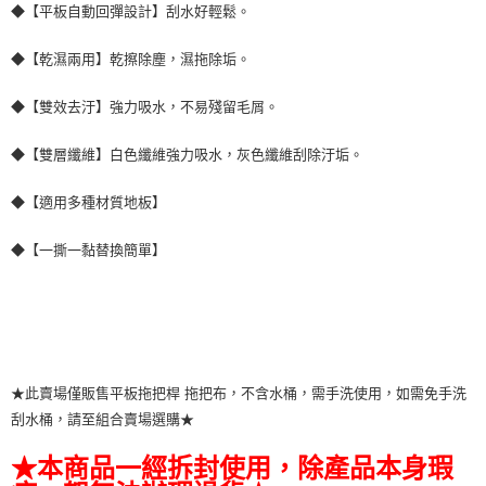
◆【平板自動回彈設計】刮水好輕鬆。
◆【乾濕兩用】乾擦除塵，濕拖除垢。
◆【雙效去汙】強力吸水，不易殘留毛屑。
◆【雙層纖維】白色纖維強力吸水，灰色纖維刮除汙垢。
◆【適用多種材質地板】
◆【一撕一黏替換簡單】
★此賣場僅販售平板拖把桿 拖把布，不含水桶，需手洗使用，如需免手洗
刮水桶，請至組合賣場選購★
★本商品一經拆封使用，除產品本身瑕