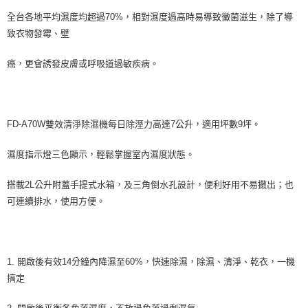
全台各地平均濕度均超過70%，相對濕度過高時易導致黴菌滋生，除了導
致衣物發霉、壁
癌，更會誘發皮膚或呼吸道過敏疾病。
FD-A70W雙效清淨除濕機每日除溼力高達7公升，適用坪數9坪。
濕度指示燈三色顯示，輕鬆掌握室內濕度狀態。
搭載2L公升附蓋手提式水箱，及三角倒水孔設計，便利好用不易撒出；也
可連續排水，使用方便。
1. 開啟後有效14分鐘內降濕至60%，快速除濕，除濕、清淨、乾衣，一機
搞定