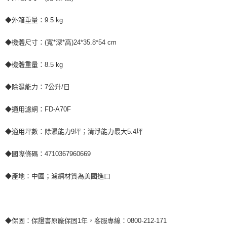
◆外箱重量：9.5 kg
◆機體尺寸：(寬*深*高)24*35.8*54 cm
◆機體重量：8.5 kg
◆除濕能力：7公升/日
◆適用濾網：FD-A70F
◆適用坪數：除濕能力9坪；清淨能力最大5.4坪
◆國際條碼：4710367960669
◆產地：中國；濾網材質為美國進口
◆保固：保證書原廠保固1年，客服專線：0800-212-171