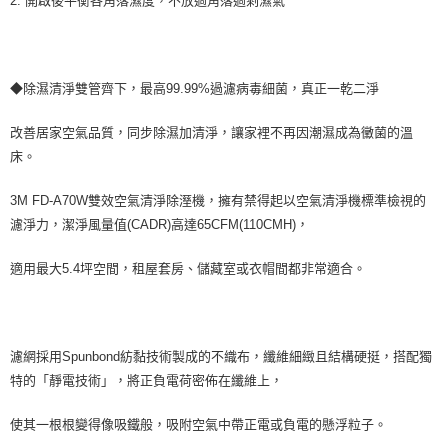
2. 開啟後平衡各角落濕度，不放過角落過剩濕氣
◆除濕清淨雙管齊下，最高99.99%過濾病毒細菌，真正一乾二淨
改善居家空氣品質，同步除濕加清淨，讓家裡不再因潮濕成為黴菌的溫
床。
3M FD-A70W雙效空氣清淨除溼機，擁有禁得起以空氣清淨機標準檢視的
濾淨力，潔淨風量值(CADR)高達65CFM(110CMH)，
適用最大5.4坪空間，租屋套房、儲藏室或衣帽間都非常適合。
濾網採用Spunbond紡黏技術製成的不織布，纖維細緻且結構硬挺，搭配獨
特的「靜電技術」，將正負電荷密佈在纖維上，
使其一根根變得像吸鐵般，吸附空氣中帶正電或負電的懸浮粒子。