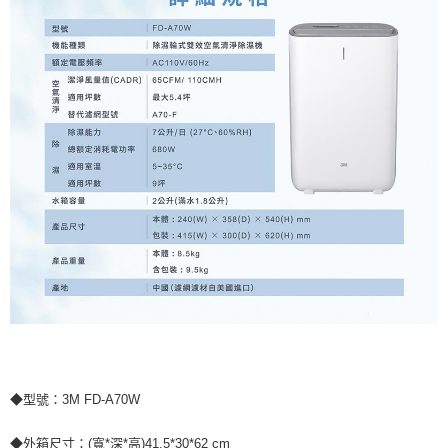
◆型號：3M FD-A70W
◆外箱尺寸：(寬*深*高)41.5*30*62 cm