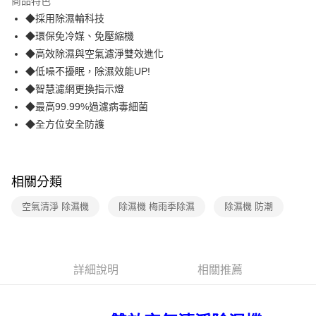
商品特色
合作金庫商業銀行
第一商業銀行
LINE Pay
◆採用除濕輪科技
華南商業銀行
彰化商業銀行
◆環保免冷媒、免壓縮機
Apple Pay
上海商業儲蓄銀行
台北富邦商業銀行
國泰世華商業銀行
兆豐國際商業銀行
◆高效除濕與空氣濾淨雙效進化
街口支付
臺灣中小企業銀行
台中商業銀行
◆低噪不擾眠，除濕效能UP!
匯豐（台灣）商業銀行
華泰商業銀行
◆智慧濾網更換指示燈
悠遊付
聯邦商業銀行
遠東國際商業銀行
◆最高99.99%過濾病毒細菌
元大商業銀行
永豐商業銀行
Google Pay
◆全方位安全防護
玉山商業銀行
星展（台灣）商業銀行
台新國際商業銀行
中國信託商業銀行
AFTEE先享後付
台灣樂天信用卡公司
相關說明
【關於「AFTEE先享後付」】
相關分類
ATM付款
AFTEE先享後付是「在收到商品之後才付款」的支付方式。 讓您購物簡單
便利好安心！
空氣清淨 除濕機
除濕機 梅雨季除濕
除濕機 防潮
１．簡單：不需註冊會員、不需綁卡、不需儲值。
運送方式
２．便利：只要手機號碼，簡訊認證，即可結帳。
３．安心：先確認商品／服務後，再付款。
宅配
每筆NT$70，滿NT$599(含以上)免運費
【「AFTEE先享後付」結帳流程】
詳細說明
相關推薦
１．於結帳方式選擇「AFTEE先享後付」後，將跳轉至「AFTEE先享後付」
結帳頁面，進行簡訊認證並確認金額後，即可完成結帳。
２．訂單成立數日內，您將收到繳費通知簡訊。
３．收到繳費通知簡訊後14天內，點擊此簡訊中的連結，可透過四大超商／