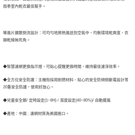
雨季室內乾衣最佳幫手。
導風片擴散倒流設計：可均勻地將熱風送到空氣中，均衡環境乾爽度，衣
類乾燥無死角。
◆智慧濾網更換指示燈，可貼心提醒更換時間，維持最佳濾淨效率。
◆全方位安全防護：主機殼採用耐燃材料、貼心的安全防傾倒斷電設計等
20重安全防護，使用好放心。
◆兒童安全鎖/ 定時設定(1~8H) / 濕度設定(40~80%)/ 自動擺風
◆產地：中國 ; 濾網材質為美國進口。