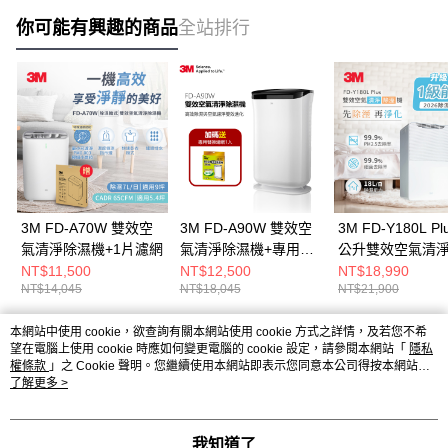
你可能有興趣的商品
全站排行
3M FD-A70W 雙效空
3M FD-A90W 雙效空
3M FD-Y180L Pl
氣清淨除濕機+1片濾網
氣清淨除濕機+專用濾
公升雙效空氣清
網
機
NT$11,500
NT$12,500
NT$18,990
NT$14,045
NT$18,045
NT$21,900
本網站中使用 cookie，欲查詢有關本網站使用 cookie 方式之詳情，及若您不希
熱門標籤
望在電腦上使用 cookie 時應如何變更電腦的 cookie 設定，請參閱本網站「
隱私
權條款
」之 Cookie 聲明。您繼續使用本網站即表示您同意本公司得按本網站使
用條款之 Cookie 聲明使用 cookie。
了解更多 >
我知道了