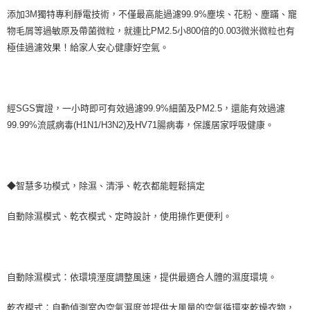
添加3M獨特專利靜電技術，不僅最高能過濾99.9%塵埃、花粉、塵蹣、寵
物毛屑等過敏原及帶菌微粒，就連比PM2.5小800倍的0.003微米微粒也有
極佳過濾效果！給家人安心健康好空氣。
經SGS實證，一小時即可有效過濾99.9%細菌及PM2.5，還能有效過濾
99.99%流感病毒(H1N1/H3N2)及HV71腸病毒，保護居家呼吸健康。
◆智慧多功模式，除濕、清淨、乾衣都能輕鬆搞定
自動除濕模式、乾衣模式、定時設計，使用操作更便利。
自動除濕模式：依環境溼度調整風速，提供最適合人體的濕度環境。
乾衣模式：自動偵測室內空氣濕度並提供大風量的空氣循環來乾燥衣物，