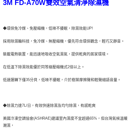
3M FD-A70W雙效空氣清淨除濕機
ATM／網路銀行／等多元方式進行付款，方視為交易完成。
※ 請注意：結帳手續完成當下不需立刻繳費，但若您需要取消訂單，請聯絡
購買商品的店家。未經商家同意取消之訂單仍視為有效，需透過AFTEE先享
後付繳納相關費用。
※ 交易是否成功請以「AFTEE先享後付 」之結帳頁面顯示為準，若有關於
◆環保免冷媒、免壓縮機，低噪不擾眠，除濕效能UP!
是否繳費成功／繳費後需取消欲退款等相關疑問，請聯繫「AFTEE先享後付
客戶支援中心」
https://netprotections.freshdesk.com/support/home
採用除濕輪科技，免冷媒、無壓縮機，優先符合環保觀念，輕巧又靜音。
【注意事項】
１．透過由恩沛科技股份有限公司提供之「AFTEE先享後付」服務完成之交
裝載電熱裝置，能迅速地吸收空氣濕氣，提供乾爽的居家環境。
易，需依本服務之必要範圍內提供個人資料，並將交易相關給付款項請求債
權轉讓予恩沛科技股份有限公司。
在低溫下除濕效能優於同等級壓縮機式2倍以上。
２．關於個人資料處理事宜，請瀏覽以下網址：
https://aftee.tw/terms/#terms3
３．未成年的使用者請事先徵得法定代理人或監護人之同意方可使用
低速運轉下僅35分貝，低噪不擾眠，介於樹葉摩擦聲和輕聲細語音量。
「AFTEE先享後付」，若未經同意申辦者引起之損失，本公司不負相關責
任。
４．使用「AFTEE先享後付」時，將依據個別帳號之用戶狀況，依本公司即
時審查核予不同之上限額度；若仍有額度不足之情形，本公司將視審查結果
請求用戶進行身份認證。
◆除濕力達7L/日，有效快速除濕及均勻除濕，有感乾爽
５．嚴禁一人註冊多個帳號或使用他人資訊註冊。若發現惡意使用之情形，
恩沛科技股份有限公司將有權停止該用戶之使用額度並採取法律行動。
美國冷凍空調協會(ASHRAE)建議室內濕度不宜超過65%，但台灣氣候溫暖
潮濕，