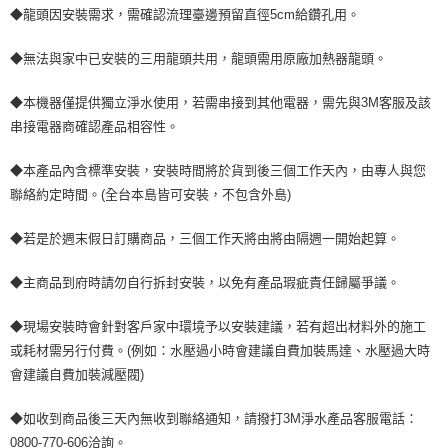
◆龍頭因安裝需求，需確認流理臺邊預留直徑5cm給鑽孔用。
◆無法與家中已安裝的三用龍頭共用，龍頭需用原廠加熱器龍頭。
◆本機器僅提供獨立淨水使用，若需串接到其他電器，需先與3M客服及該
串接電器商確認產品相容性。
◆本產品內含標準安裝，安裝時間將於貨到後三個工作天內，由專人與您
聯絡約定時間。(全台本島皆可安裝，不包含外島)
◆若是於週末假日訂購商品，三個工作天將由將由隔週一開始起算。
◆主商品到府時請勿自行拆封安裝，以免有產品瑕疵責任歸屬爭議。
◆現場安裝時會針對客戶家中環境予以安裝建議，若有超出材料外的施工
或耗材需另行付費。(例如：水壓過小時會建議自費加裝馬達、水壓過大時
會建議自費加裝減壓閥)
◆如收到商品後三天內無收到聯絡通知，請撥打3M淨水產品客服電話：
0800-770-606洽詢。