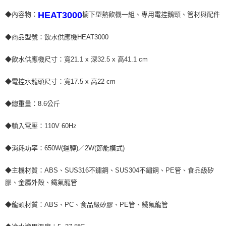
HEAT3000
◆內容物：
櫥下型熱飲機一組、專用電控鵝頸、管材與配件
◆商品型號：飲水供應機HEAT3000
◆飲水供應機尺寸：寬21.1 x 深32.5 x 高41.1 cm
◆電控水龍頭尺寸：寬17.5 x 高22 cm
◆總重量：8.6公斤
◆輸入電壓：110V 60Hz
◆消耗功率：650W(運轉)／2W(節能模式)
◆主機材質：ABS、SUS316不鏽鋼、SUS304不鏽鋼、PE管、食品級矽
膠、金屬外殼、鐵氟龍管
◆龍頭材質：ABS、PC、食品級矽膠、PE管、鐵氟龍管