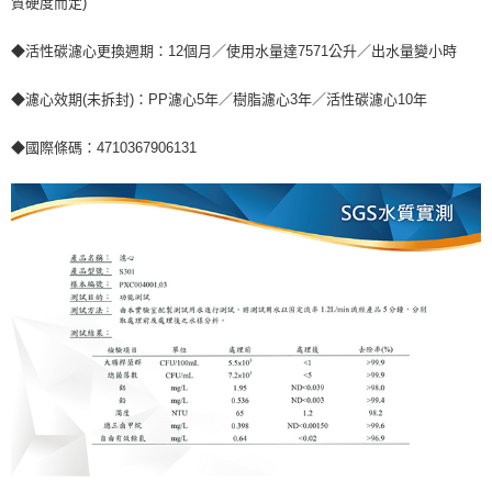
質硬度而定)
◆活性碳濾心更換週期：12個月／使用水量達7571公升／出水量變小時
◆濾心效期(未拆封)：PP濾心5年／樹脂濾心3年／活性碳濾心10年
◆國際條碼：4710367906131