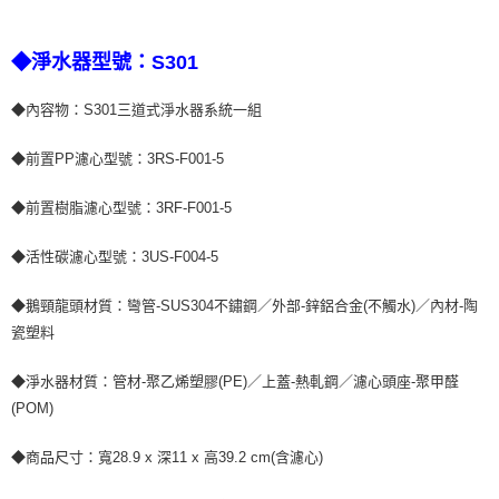
◆淨水器型號：S301
◆內容物：S301三道式淨水器系統一組
◆前置PP濾心型號：3RS-F001-5
◆前置樹脂濾心型號：3RF-F001-5
◆活性碳濾心型號：3US-F004-5
◆鵝頸龍頭材質：彎管-SUS304不鏽鋼／外部-鋅鋁合金(不觸水)／內材-陶
瓷塑料
◆淨水器材質：管材-聚乙烯塑膠(PE)／上蓋-熱軋鋼／濾心頭座-聚甲醛
(POM)
◆商品尺寸：寬28.9 x 深11 x 高39.2 cm(含濾心)