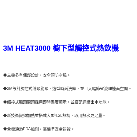
3M HEAT3000 櫥下型觸控式熱飲機
◆主機多重保護設計，安全預防空燒。
◆3M設計觸控式鵝頸龍頭，造型時尚洗鍊，並且大幅節省流理檯面空間。
◆觸控式鵝頸龍頭採用即時溫度顯示，並搭配連續出水功能。
◆新技術變頻加熱並搭載大型4.2L熱桶，取用熱水更足量。
◆全機通過FDA檢測，高標準安全認證。