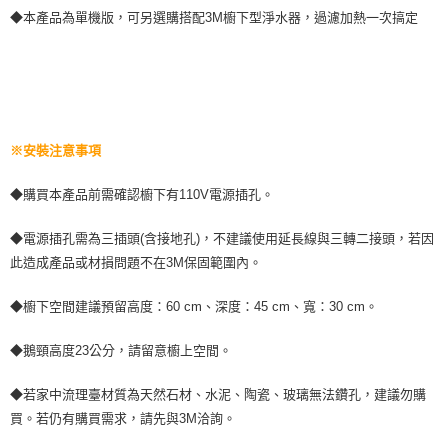
◆本產品為單機版，可另選購搭配3M櫥下型淨水器，過濾加熱一次搞定
※安裝注意事項
◆購買本產品前需確認櫥下有110V電源插孔。
◆電源插孔需為三插頭(含接地孔)，不建議使用延長線與三轉二接頭，若因
此造成產品或材損問題不在3M保固範圍內。
◆櫥下空間建議預留高度：60 cm、深度：45 cm、寬：30 cm。
◆鵝頸高度23公分，請留意櫥上空間。
◆若家中流理臺材質為天然石材、水泥、陶瓷、玻璃無法鑽孔，建議勿購
買。若仍有購買需求，請先與3M洽詢。