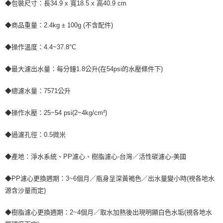
◆包裝尺寸：長34.9 x 寬18.5 x 高40.9 cm
◆商品重量：2.4kg ± 100g (不含配件)
◆操作溫度：4.4~37.8°C
◆最大濾出水量：每分鐘1.8公升(在54psi的水壓條件下)
◆總濾水量：7571公升
◆操作水壓：25~54 psi(2~4kg/cm²)
◆過濾孔徑：0.5微米
◆產地：淨水系統、PP濾心、樹脂濾心-台灣／活性碳濾心-美國
◆PP濾心更換週期：3~6個月／瓶身呈深黃褐色／出水量變小時(視各地水
源含沙量而定)
◆樹脂濾心更換週期：2~4個月／取水加熱後出現明顯白色水垢(視各地水