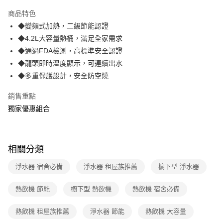
3 期 0 利率 每期
NT$13,300
21家銀行
商品特色
合作金庫商業銀行
第一商業銀行
LINE Pay
◆變頻式加熱，二級節能認證
華南商業銀行
彰化商業銀行
◆4.2L大容量熱桶，滿足全家需求
Apple Pay
上海商業儲蓄銀行
台北富邦商業銀行
國泰世華商業銀行
兆豐國際商業銀行
◆通過FDA檢測，高標準安全認證
街口支付
臺灣中小企業銀行
台中商業銀行
◆龍頭即時溫度顯示，可連續出水
匯豐（台灣）商業銀行
華泰商業銀行
◆多重保護設計，安全防空燒
悠遊付
聯邦商業銀行
遠東國際商業銀行
元大商業銀行
永豐商業銀行
Google Pay
銷售重點
玉山商業銀行
星展（台灣）商業銀行
獨家優惠組合
台新國際商業銀行
中國信託商業銀行
AFTEE先享後付
台灣樂天信用卡公司
相關說明
【關於「AFTEE先享後付」】
ATM付款
AFTEE先享後付是「在收到商品之後才付款」的支付方式。 讓您購物簡單
相關分類
便利好安心！
１．簡單：不需註冊會員、不需綁卡、不需儲值。
淨水器 宿舍必備
淨水器 租屋族推薦
櫥下型 淨水器
運送方式
２．便利：只要手機號碼，簡訊認證，即可結帳。
３．安心：先確認商品／服務後，再付款。
宅配
熱飲機 節能
櫥下型 熱飲機
熱飲機 宿舍必備
每筆NT$70，滿NT$599(含以上)免運費
【「AFTEE先享後付」結帳流程】
１．於結帳方式選擇「AFTEE先享後付」後，將跳轉至「AFTEE先享後付」
熱飲機 租屋族推薦
淨水器 節能
熱飲機 大容量
結帳頁面，進行簡訊認證並確認金額後，即可完成結帳。