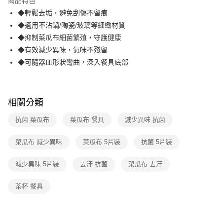
商品特色
合作金庫商業銀行
第一商業銀行
超商取貨付款
◆輕鬆去垢，避免刮傷不留痕
華南商業銀行
彰化商業銀行
◆適用不沾鍋/陶瓷/玻璃等細緻材質
LINE Pay
上海商業儲蓄銀行
台北富邦商業銀行
國泰世華商業銀行
兆豐國際商業銀行
◆抑制菜瓜布細菌繁殖，守護健康
Apple Pay
臺灣中小企業銀行
台中商業銀行
◆有效減少異味，氣味不殘留
匯豐（台灣）商業銀行
華泰商業銀行
◆可隨器皿形狀彎曲，深入餐具底部
街口支付
聯邦商業銀行
遠東國際商業銀行
元大商業銀行
永豐商業銀行
悠遊付
玉山商業銀行
星展（台灣）商業銀行
台新國際商業銀行
中國信託商業銀行
AFTEE先享後付
相關分類
台灣樂天信用卡公司
相關說明
抗菌 菜瓜布
菜瓜布 餐具
減少異味 抗菌
【關於「AFTEE先享後付」】
ATM付款
AFTEE先享後付是「在收到商品之後才付款」的支付方式。 讓您購物簡單
便利好安心！
菜瓜布 減少異味
菜瓜布 5片裝
抗菌 5片裝
１．簡單：不需註冊會員、不需綁卡、不需儲值。
運送方式
２．便利：只要手機號碼，簡訊認證，即可結帳。
減少異味 5片裝
去汙 抗菌
菜瓜布 去汙
３．安心：先確認商品／服務後，再付款。
全家取貨付款
每筆NT$60，滿NT$499(含以上)免運費
【「AFTEE先享後付」結帳流程】
茶杯 餐具
１．於結帳方式選擇「AFTEE先享後付」後，將跳轉至「AFTEE先享後付」
付款後全家取貨
結帳頁面，進行簡訊認證並確認金額後，即可完成結帳。
２．訂單成立數日內，您將收到繳費通知簡訊。
每筆NT$60，滿NT$499(含以上)免運費
３．收到繳費通知簡訊後14天內，點擊此簡訊中的連結，可透過四大超商／