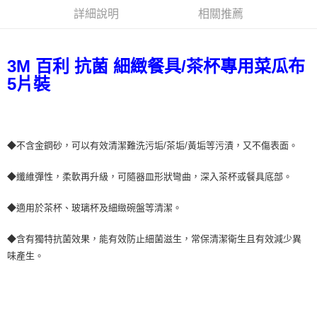
ATM／網路銀行／等多元方式進行付款，方視為交易完成。
詳細說明
相關推薦
7-11取貨付款
※ 請注意：結帳手續完成當下不需立刻繳費，但若您需要取消訂單，請聯絡
每筆NT$60，滿NT$499(含以上)免運費
購買商品的店家。未經商家同意取消之訂單仍視為有效，需透過AFTEE先享
後付繳納相關費用。
3M 百利 抗菌 細緻餐具/茶杯專用菜瓜布
付款後7-11取貨
※ 交易是否成功請以「AFTEE先享後付 」之結帳頁面顯示為準，若有關於
是否繳費成功／繳費後需取消欲退款等相關疑問，請聯繫「AFTEE先享後付
5片裝
每筆NT$60，滿NT$499(含以上)免運費
客戶支援中心」
https://netprotections.freshdesk.com/support/home
宅配
【注意事項】
１．透過由恩沛科技股份有限公司提供之「AFTEE先享後付」服務完成之交
每筆NT$70，滿NT$599(含以上)免運費
易，需依本服務之必要範圍內提供個人資料，並將交易相關給付款項請求債
◆不含金鋼砂，可以有效清潔難洗污垢/茶垢/黃垢等污漬，又不傷表面。
權轉讓予恩沛科技股份有限公司。
２．關於個人資料處理事宜，請瀏覽以下網址：
◆纖維彈性，柔軟再升級，可隨器皿形狀彎曲，深入茶杯或餐具底部。
https://aftee.tw/terms/#terms3
３．未成年的使用者請事先徵得法定代理人或監護人之同意方可使用
「AFTEE先享後付」，若未經同意申辦者引起之損失，本公司不負相關責
◆適用於茶杯、玻璃杯及細緻碗盤等清潔。
任。
４．使用「AFTEE先享後付」時，將依據個別帳號之用戶狀況，依本公司即
◆含有獨特抗菌效果，能有效防止細菌滋生，常保清潔衛生且有效減少異
時審查核予不同之上限額度；若仍有額度不足之情形，本公司將視審查結果
請求用戶進行身份認證。
味產生。
５．嚴禁一人註冊多個帳號或使用他人資訊註冊。若發現惡意使用之情形，
恩沛科技股份有限公司將有權停止該用戶之使用額度並採取法律行動。