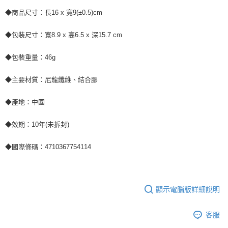
◆商品尺寸：長16 x 寬9(±0.5)cm
◆包裝尺寸：寬8.9 x 高6.5 x 深15.7 cm
◆包裝重量：46g
◆主要材質：尼龍纖維、結合膠
◆產地：中國
◆效期：10年(未拆封)
◆國際條碼：4710367754114
顯示電腦版詳細說明
客服