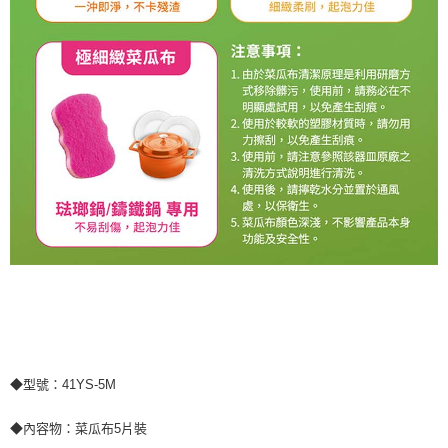
◆型號：41YS-5M
◆內容物：菜瓜布5片裝